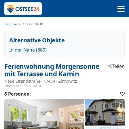
Hauptseite
530-510210
Alternative Objekte
In der Nähe (880)
Ferienwohnung Morgensonne
Teilen
mit Terrasse und Kamin
Neue Strandstraße
 - 17454
 - Zinnowitz
Objekt Nr.:
530-510210
6 Personen
F
h