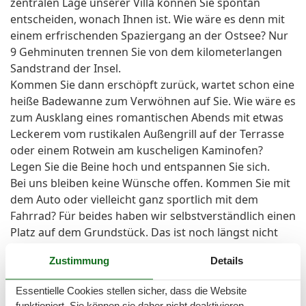
zentralen Lage unserer Villa können Sie spontan
entscheiden, wonach Ihnen ist. Wie wäre es denn mit
einem erfrischenden Spaziergang an der Ostsee? Nur
9 Gehminuten trennen Sie von dem kilometerlangen
Sandstrand der Insel.
Kommen Sie dann erschöpft zurück, wartet schon eine
heiße Badewanne zum Verwöhnen auf Sie. Wie wäre es
zum Ausklang eines romantischen Abends mit etwas
Leckerem vom rustikalen Außengrill auf der Terrasse
oder einem Rotwein am kuscheligen Kaminofen?
Legen Sie die Beine hoch und entspannen Sie sich.
Bei uns bleiben keine Wünsche offen. Kommen Sie mit
dem Auto oder vielleicht ganz sportlich mit dem
Fahrrad? Für beides haben wir selbstverständlich einen
Platz auf dem Grundstück. Das ist noch längst nicht
alles. Sie finden bei uns kostenfreies WLAN, Smart-TV
Zustimmung
Details
mit Streamingfunktion, DAB-Radio, Föhn,
Waschmaschine und für die kleinsten Gäste Babybett,
Essentielle Cookies stellen sicher, dass die Website
Babyhochstuhl, klappbare Wickelauflage und vieles
funktioniert, Sie können sie daher nicht deaktivieren.