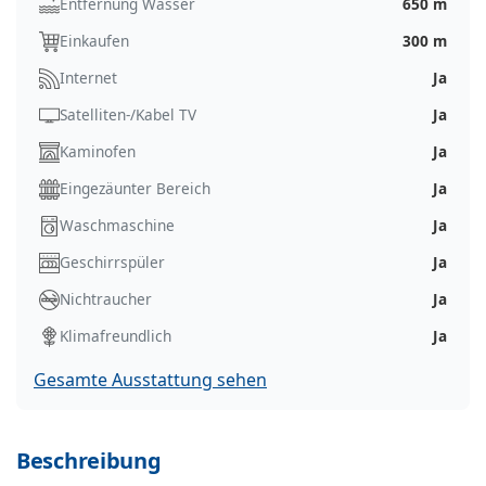
Entfernung Wasser
650 m
Einkaufen
300 m
Internet
Ja
Satelliten-/Kabel TV
Ja
Kaminofen
Ja
Eingezäunter Bereich
Ja
Waschmaschine
Ja
Geschirrspüler
Ja
Nichtraucher
Ja
Klimafreundlich
Ja
Gesamte Ausstattung sehen
Beschreibung