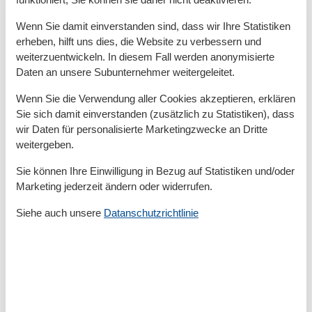
mehr.
Ein Wäschepaket kann kostenpflichtig pro Person
Wenn Sie damit einverstanden sind, dass wir Ihre Statistiken
zugebucht werden. Sollte die Buchung taggleich mit
erheben, hilft uns dies, die Website zu verbessern und
Anreise erfolgen, kann aufgrund der Kurzfristigkeit
weiterzuentwickeln. In diesem Fall werden anonymisierte
Daten an unsere Subunternehmer weitergeleitet.
das Wäschepaket nicht zugebucht werden und muss
mitgebracht werden. Ein Bollerwagen mit Verdeck
Wenn Sie die Verwendung aller Cookies akzeptieren, erklären
kann für 15 € pro Tag ausgeliehen werden.
Sie sich damit einverstanden (zusätzlich zu Statistiken), dass
wir Daten für personalisierte Marketingzwecke an Dritte
weitergeben.
Gesamte Ausstattung
Sie können Ihre Einwilligung in Bezug auf Statistiken und/oder
Marketing jederzeit ändern oder widerrufen.
Aktivität einrichtungen
Golf
Siehe auch unsere
Datanschutzrichtlinie
Radfahren
Reiten
Entfernungen
Zum Arzt
150 m
Zum Bahnhof
500 m
Zum Bäcker
350 m