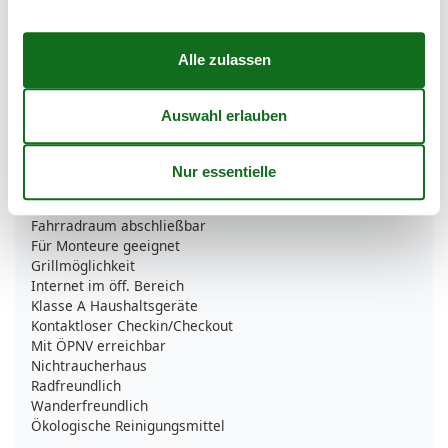
Garten zur Nutzung
Parkplatz
Sitzecke im Garten
Strandkorb
Umzäuntes Grundstrück
Unterkünfte
100% Ökostrom
Bewusste Müllvermeidung
Energiespar-Beleuchtung
Fahrradraum abschließbar
Für Monteure geeignet
Grillmöglichkeit
Internet im öff. Bereich
Klasse A Haushaltsgeräte
Kontaktloser Checkin/Checkout
Mit ÖPNV erreichbar
Nichtraucherhaus
Radfreundlich
Wanderfreundlich
Ökologische Reinigungsmittel