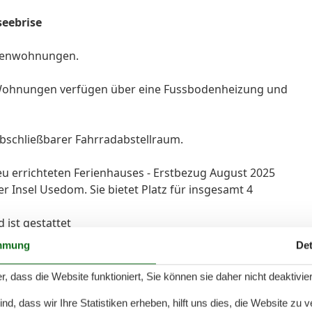
seebrise
rienwohnungen.
le Wohnungen verfügen über eine Fussbodenheizung und
bschließbarer Fahrradabstellraum.
 errichteten Ferienhauses - Erstbezug August 2025
r Insel Usedom. Sie bietet Platz für insgesamt 4
 ist gestattet
mmung
Det
r, dass die Website funktioniert, Sie können sie daher nicht deaktivie
ich mit Zugang zur Terrasse, gemütlicher Sofaecke und
d, dass wir Ihre Statistiken erheben, hilft uns dies, die Website zu 