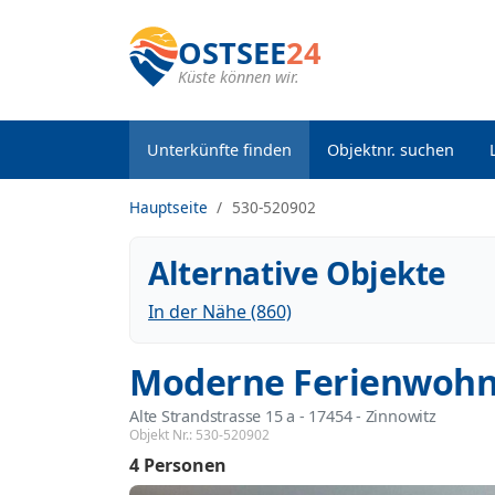
OSTSEE
24
Küste können wir.
Unterkünfte finden
Objektnr. suchen
Hauptseite
530-520902
Alternative Objekte
In der Nähe (860)
Moderne Ferienwohnu
Alte Strandstrasse 15 a
 - 17454
 - Zinnowitz
Objekt Nr.:
530-520902
4 Personen