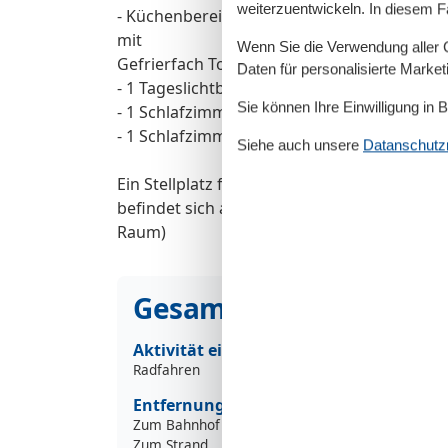
weiterzuentwickeln. In diesem F
- Küchenbereich mit Küchenzeile (Backofen,
mit
Wenn Sie die Verwendung aller Co
Gefrierfach Toaster, Kaffeemaschine, Wasse
Daten für personalisierte Marke
- 1 Tageslichtbad mit Dusche, WC und Wasc
Sie können Ihre Einwilligung in 
- 1 Schlafzimmer mit Doppelbett und Kleid
- 1 Schlafzimmer mit 2 Einzelbetten und Kl
Siehe auch unsere
Datanschutzri
Ein Stellplatz für Ihren PKW finden Sie di
befindet sich auch direkt neben dem Haus
Raum)
Gesamte Ausstattung
Aktivität einrichtungen
Radfahren
Entfernungen
Zum Bahnhof
3
Zum Strand