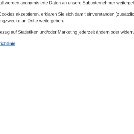
all werden anonymisierte Daten an unsere Subunternehmer weitergele
 Mikrowelle, 4 Zonen - Induktionskochfeld, Kühlschrank
okies akzeptieren, erklären Sie sich damit einverstanden (zusätzlich
rkocher) sowie Esstisch
tingzwecke an Dritte weitergeben.
htisch
Bezug auf Statistiken und/oder Marketing jederzeit ändern oder widerr
erschrank
eiderschrank
chtlinie
rekt neben dem Haus. Ein abschließbarer Fahrradschuppen
. Waschmaschine im EG mit Münzautomat (separater
Serviceeinrichtungen
Allergikerger. (tierfrei)
Backofen
Bad/WC
00 m
Bettwäsche
1 km