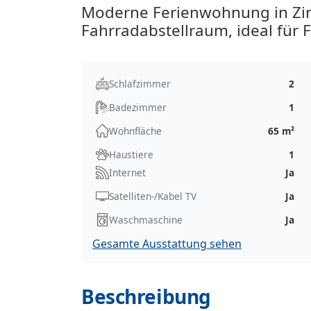
Moderne Ferienwohnung in Zin
Fahrradabstellraum, ideal für 
Schlafzimmer
2
Badezimmer
1
Wohnfläche
65 m²
Haustiere
1
Internet
Ja
Satelliten-/Kabel TV
Ja
Waschmaschine
Ja
Gesamte Ausstattung sehen
Beschreibung