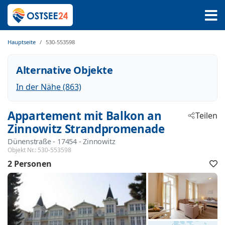
Hauptseite
530-553598
Alternative Objekte
In der Nähe (863)
Appartement mit Balkon an
Teilen
Zinnowitz Strandpromenade
Dünenstraße
 - 17454
 - Zinnowitz
Objekt Nr.:
530-553598
2 Personen
F
h