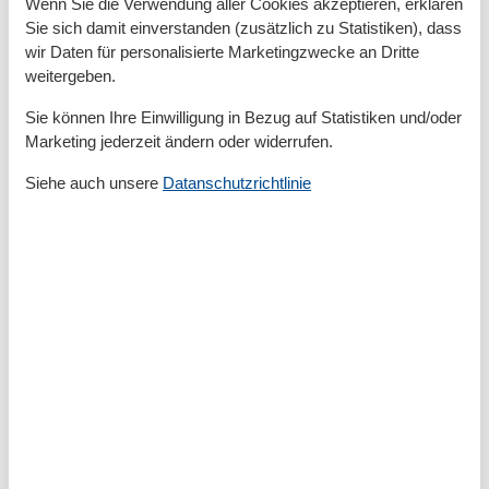
Wenn Sie die Verwendung aller Cookies akzeptieren, erklären
Sie sich damit einverstanden (zusätzlich zu Statistiken), dass
wir Daten für personalisierte Marketingzwecke an Dritte
Kurzurlaub
weitergeben.
Sie können Ihre Einwilligung in Bezug auf Statistiken und/oder
Es besteht eine begrenzte Möglichkeit das ganze Jahr
Marketing jederzeit ändern oder widerrufen.
einen Kurzurlaub zu machen, typischerweise
Siehe auch unsere
Datanschutzrichtlinie
außerhalb der Hochsaison.
Kalender
Ankunft
August 2026
Mo
Di
Mi
Do
Fr
Sa
So