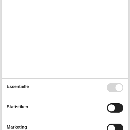
41
Frei
Nicht frei
Ankunft möglich
Dauer
Personen
Personen
Essentielle
Statistiken
(3,8)
7 Übernachtungen
Ab
EUR
924,-
Marketing