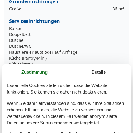
Grundeinrichtungen
Größe
36 m²
Serviceeinrichtungen
Balkon
Doppelbett
Dusche
Dusche/WC
Haustiere erlaubt oder auf Anfrage
Küche (Pantry/Mini)
Kühlschrank
Nichtraucher
Zustimmung
Details
Tiere willkommen
TV
Essentielle Cookies stellen sicher, dass die Website
Wohn/Schlafraum komb
funktioniert, Sie können sie daher nicht deaktivieren.
Umliegende einrichtungen
Wenn Sie damit einverstanden sind, dass wir Ihre Statistiken
Parkplatz
erheben, hilft uns dies, die Website zu verbessern und
weiterzuentwickeln. In diesem Fall werden anonymisierte
Unterkünfte
Daten an unsere Subunternehmer weitergeleitet.
Nichtraucherhaus
Wanderfreundlich