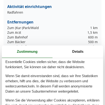
Aktivität einrichtungen
Radfahren
Entfernungen
Zum (Kur-)Park/Wald
1 km
Zum Arzt
1,5 km
Zum Bahnhof
600 m
Zum Bäcker
500 m
Zum Flughafen
35 km
Zum Freizeitpark
10 km
Zustimmung
Details
Zum Geldautomaten/Bank
1 km
Zum Golfplatz
24 km
Essentielle Cookies stellen sicher, dass die Website
Zum Krankenhaus/Klinik
10 km
funktioniert, Sie können sie daher nicht deaktivieren.
Zum Radweg
400 m
Zum Restaurant
900 m
Wenn Sie damit einverstanden sind, dass wir Ihre Statistiken
Zum Schwimm-/Spaßbad
30 km
erheben, hilft uns dies, die Website zu verbessern und
Zum Strand
1,5 km
weiterzuentwickeln. In diesem Fall werden anonymisierte
Zum Supermarkt
900 m
Daten an unsere Subunternehmer weitergeleitet.
Zum Wanderweg
1,5 km
Zum Zentrum
800 m
Wenn Sie die Verwendung aller Cookies akzeptieren, erklären
Zur Autobahn
38 km