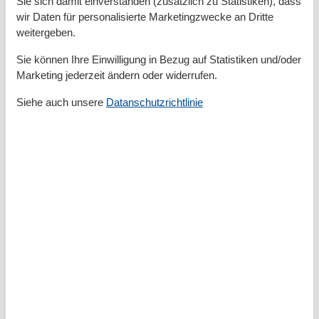
Sie sich damit einverstanden (zusätzlich zu Statistiken), dass
Zur Badestelle/Gewässer
1,6 km
wir Daten für personalisierte Marketingzwecke an Dritte
Zur Bushaltestelle
600 m
weitergeben.
Zur Therme
1,7 km
Zur Tourist-Information
1,5 km
Sie können Ihre Einwilligung in Bezug auf Statistiken und/oder
Marketing jederzeit ändern oder widerrufen.
Grundeinrichtungen
Baujahr
2012
Siehe auch unsere
Datanschutzrichtlinie
Größe
69 m²
Kinder einrichtungen
Familienfreundlich
Spielplatz
Serviceeinrichtungen
Allergikerger. (tierfrei)
Backofen
Bettwäsche
Doppelbett
Dusche
Dusche/WC
Gefriermöglichkeit