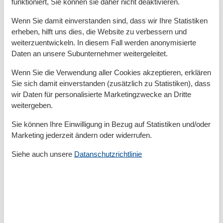
funktioniert, Sie können sie daher nicht deaktivieren.
Allergikerger. (tierfrei)
Backofen
Wenn Sie damit einverstanden sind, dass wir Ihre Statistiken
Balkon
erheben, hilft uns dies, die Website zu verbessern und
Bettwäsche
weiterzuentwickeln. In diesem Fall werden anonymisierte
Doppelbett
Daten an unsere Subunternehmer weitergeleitet.
Dusche
Dusche/WC
Wenn Sie die Verwendung aller Cookies akzeptieren, erklären
Einzelbett
Sie sich damit einverstanden (zusätzlich zu Statistiken), dass
Feuerlöscher
wir Daten für personalisierte Marketingzwecke an Dritte
Gefriermöglichkeit
weitergeben.
Handtücher
Heizung
Sie können Ihre Einwilligung in Bezug auf Statistiken und/oder
Hochstuhl
Marketing jederzeit ändern oder widerrufen.
Holz- oder Parkettböden
Haartrockner
Siehe auch unsere
Datanschutzrichtlinie
Insektenschutz/Gaze
Internet - WLAN
Kaffeemaschine
Kissen
Küche (offen)
Kühlschrank
Mehrere Schlafzimmer