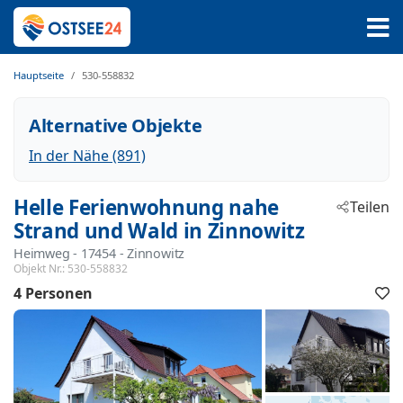
Hauptseite
530-558832
Alternative Objekte
In der Nähe (891)
Helle Ferienwohnung nahe
Teilen
Strand und Wald in Zinnowitz
Heimweg
 - 17454
 - Zinnowitz
Objekt Nr.:
530-558832
4 Personen
F
h