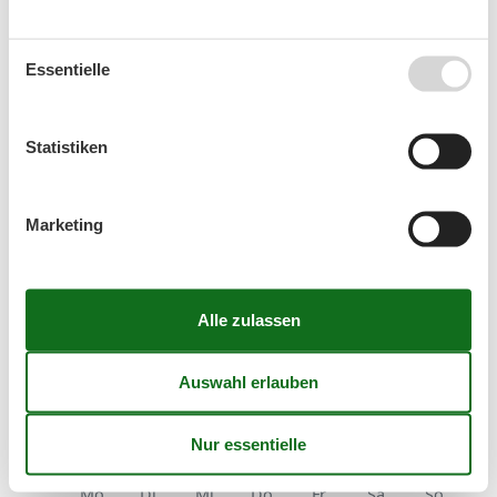
Ankunft
Essentielle
August 2026
Statistiken
Mo
Di
Mi
Do
Fr
Sa
So
31
1
2
Marketing
32
3
4
5
6
7
8
9
33
10
11
12
13
14
15
16
34
17
18
19
20
21
22
23
35
24
25
26
27
28
29
30
36
31
September 2026
Mo
Di
Mi
Do
Fr
Sa
So