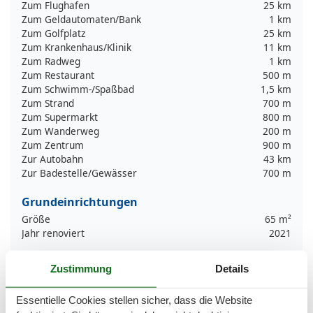
Zum Flughafen
25 km
Zum Geldautomaten/Bank
1 km
Zum Golfplatz
25 km
Zum Krankenhaus/Klinik
11 km
Zum Radweg
1 km
Zum Restaurant
500 m
Zum Schwimm-/Spaßbad
1,5 km
Zum Strand
700 m
Zum Supermarkt
800 m
Zum Wanderweg
200 m
Zum Zentrum
900 m
Zur Autobahn
43 km
Zur Badestelle/Gewässer
700 m
Grundeinrichtungen
Größe
65 m²
Jahr renoviert
2021
Kinder einrichtungen
Zustimmung
Details
Familienfreundlich
Essentielle Cookies stellen sicher, dass die Website
Serviceeinrichtungen