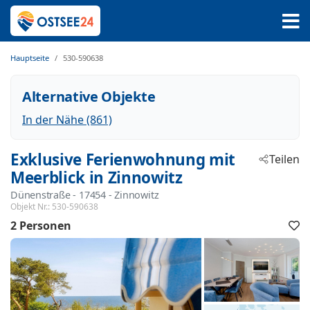
Hauptseite
530-590638
Alternative Objekte
In der Nähe (861)
Exklusive Ferienwohnung mit
Teilen
Meerblick in Zinnowitz
Dünenstraße
 - 17454
 - Zinnowitz
Objekt Nr.:
530-590638
2 Personen
F
h