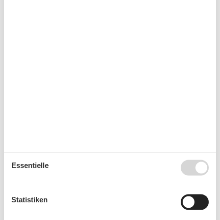
Es besteht eine begrenzte Möglichkeit das ganze Jahr
einen Kurzurlaub zu machen, typischerweise
außerhalb der Hochsaison.
Kalender
Ankunft
September 2026
Mo
Di
Mi
Do
Fr
Sa
So
Essentielle
36
1
2
3
4
5
6
37
7
8
9
10
11
12
13
Statistiken
38
14
15
16
17
18
19
20