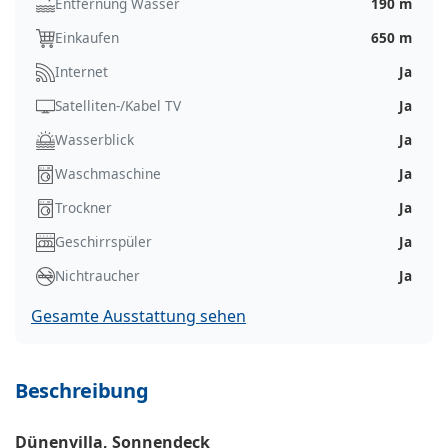
Entfernung Wasser
190 m
Einkaufen
650 m
Internet
Ja
Satelliten-/Kabel TV
Ja
Wasserblick
Ja
Waschmaschine
Ja
Trockner
Ja
Geschirrspüler
Ja
Nichtraucher
Ja
Gesamte Ausstattung sehen
Beschreibung
Dünenvilla, Sonnendeck