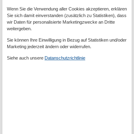
Grundeinrichtungen
Wenn Sie die Verwendung aller Cookies akzeptieren, erklären
Größe
65 m²
Sie sich damit einverstanden (zusätzlich zu Statistiken), dass
wir Daten für personalisierte Marketingzwecke an Dritte
Serviceeinrichtungen
weitergeben.
Backofen
Bad/WC
Sie können Ihre Einwilligung in Bezug auf Statistiken und/oder
BADEWANNE
Marketing jederzeit ändern oder widerrufen.
Balkon
Doppelbett
Siehe auch unsere
Datanschutzrichtlinie
Dusche
Gefriermöglichkeit
Heizung
Haartrockner
Internet - WLAN
Kabel / Sat
Kaffeemaschine
Kühlschrank
Meerblick
Mikrowelle
Nichtraucher
Schlafzimmer
Separate Küche