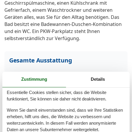
Geschirrspülmaschine, einen Kühlschrank mit
Gefrierfach, einem Waschtrockner und weiteren
Geräten alles, was Sie für den Alltag benötigen. Das
Bad besitzt eine Badewannen-Duschen-Kombination
und ein WC. Ein PKW-Parkplatz steht Ihnen
selbstverständlich zur Verfügung.
Gesamte Ausstattung
Aktivität einrichtungen
Zustimmung
Details
Golf
Radfahren
Essentielle Cookies stellen sicher, dass die Website
Entfernungen
funktioniert, Sie können sie daher nicht deaktivieren.
Zum Bahnhof
1,5 km
Wenn Sie damit einverstanden sind, dass wir Ihre Statistiken
Zum Bäcker
550 m
erheben, hilft uns dies, die Website zu verbessern und
Zum Strand
190 m
weiterzuentwickeln. In diesem Fall werden anonymisierte
Zum Supermarkt
650 m
Daten an unsere Subunternehmer weitergeleitet.