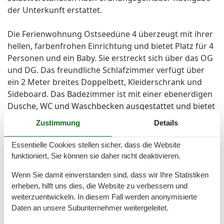
der Unterkunft erstattet.
Die Ferienwohnung Ostseedüne 4 überzeugt mit ihrer
hellen, farbenfrohen Einrichtung und bietet Platz für 4
Personen und ein Baby. Sie erstreckt sich über das OG
und DG. Das freundliche Schlafzimmer verfügt über
ein 2 Meter breites Doppelbett, Kleiderschrank und
Sideboard. Das Badezimmer ist mit einer ebenerdigen
Dusche, WC und Waschbecken ausgestattet und bietet
dank Handtuchheizer und Fußbodenheizung immer
Zustimmung
Details
trockene Handtücher.
Essentielle Cookies stellen sicher, dass die Website
Das großzügige Wohn- und Esszimmer hat eine offene
funktioniert, Sie können sie daher nicht deaktivieren.
Küchenzeile, einen Esstisch für vier Erwachsene sowie
Wenn Sie damit einverstanden sind, dass wir Ihre Statistiken
eine große Couch zum Entspannen. Ein Flachbild-TV
erheben, hilft uns dies, die Website zu verbessern und
und eine Mini-HiFi-Anlage sind ebenfalls vorhanden.
weiterzuentwickeln. In diesem Fall werden anonymisierte
Der möblierte Balkon lädt zum Frühstück oder einem
Daten an unsere Subunternehmer weitergeleitet.
Glas Wein ein.