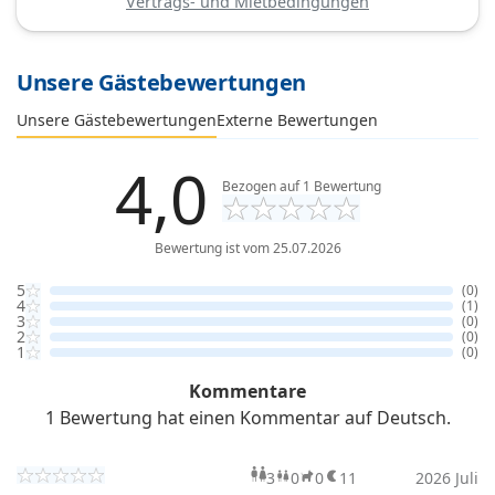
Vertrags- und Mietbedingungen
Unsere Gästebewertungen
Externe Bewertungen
Unsere Gästebewertungen
4,0
Bezogen auf
1
Bewertung
Bewertung ist vom 25.07.2026
5
(0)
4
(1)
3
(0)
2
(0)
1
(0)
Kommentare
1 Bewertung hat einen Kommentar auf Deutsch.
3
0
0
11
Erwachsene
Kinder
Haustiere
2026 Juli
Überna