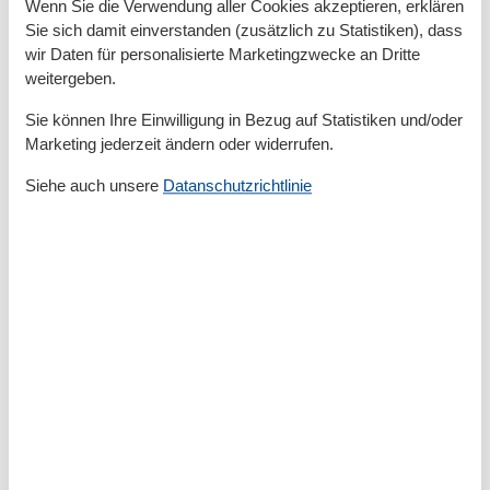
Wenn Sie die Verwendung aller Cookies akzeptieren, erklären
Im Dachgeschoss befindet sich ein zweites
Sie sich damit einverstanden (zusätzlich zu Statistiken), dass
Schlafzimmer mit einem 1,60 Meter breiten Doppelbett
wir Daten für personalisierte Marketingzwecke an Dritte
weitergeben.
sowie ein weiteres Badezimmer mit Dusche, WC,
Waschbecken. Für kleine Gäste stehen ein Reisebett
Sie können Ihre Einwilligung in Bezug auf Statistiken und/oder
und Hochstuhl zur Verfügung. Alle Fenster sind mit
Marketing jederzeit ändern oder widerrufen.
Plissees verdunkelbar, WLAN ist verfügbar. Ein PKW-
Parkplatz sowie ein abschließbarer Fahrradschuppen
Siehe auch unsere
Datanschutzrichtlinie
sind ebenfalls vorhanden.
Bitte beachten Sie, dass eine Kaution zuzüglich der
Restzahlung überwiesen werden muss.
Vor Ort
Eine Kaution von 300 EUR ist zuzüglich der
Restzahlung zu überweisen. Verbrauchskosten, wie
Strom und Wasser sind im Preis enthalten.
Gesamte Ausstattung