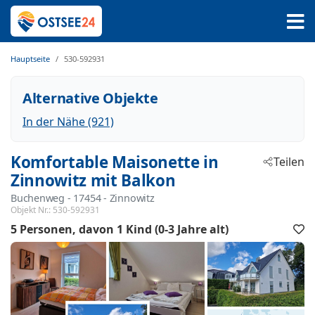
Hauptseite
530-592931
Alternative Objekte
In der Nähe (921)
Komfortable Maisonette in
Teilen
Zinnowitz mit Balkon
Buchenweg
 - 17454
 - Zinnowitz
Objekt Nr.:
530-592931
5 Personen
davon 1 Kind (0-3 Jahre alt)
F
h