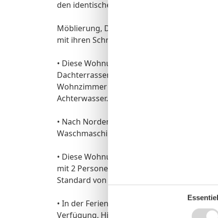
den identischen Grundriss, nur gespiegelt.
Möblierung, Dekoration, vor allem aber au
mit ihren Schrägen, Gauben und offenen D
• Diese Wohnung verfügt über Wohn- und E
Dachterrassen. Bodentiefe Fenster und Ba
Wohnzimmer und der Küche einen wunderba
Achterwasser.
• Nach Norden hin liegen das Schlafzimme
Waschmaschine,Trockner, große Dusche mit 
• Diese Wohnung wurde vom DTV (Deutscher
mit 2 Personen klassifiziert. Bei einer Bel
Standard von 4-Sternen nicht mehr gewährl
Essentiel
• In der Ferienwohnung steht Ihnen kostenf
Verfügung. Hierbei handelt es sich um eine f