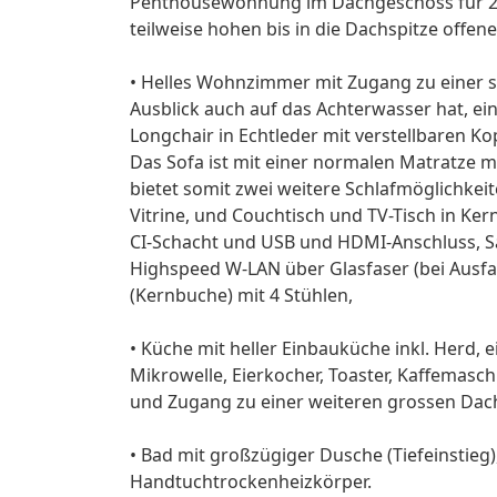
Penthousewohnung im Dachgeschoss für 2 P
teilweise hohen bis in die Dachspitze offe
• Helles Wohnzimmer mit Zugang zu einer 
Ausblick auch auf das Achterwasser hat, 
Longchair in Echtleder mit verstellbaren K
Das Sofa ist mit einer normalen Matratze m
bietet somit zwei weitere Schlafmöglichkei
Vitrine, und Couchtisch und TV-Tisch in Ker
CI-Schacht und USB und HDMI-Anschluss, Sa
Highspeed W-LAN über Glasfaser (bei Ausfal
(Kernbuche) mit 4 Stühlen,
• Küche mit heller Einbauküche inkl. Herd, 
Mikrowelle, Eierkocher, Toaster, Kaffemasc
und Zugang zu einer weiteren grossen Dach
• Bad mit großzügiger Dusche (Tiefeinst
Handtuchtrockenheizkörper.