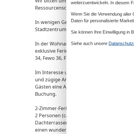
Wir bitten um Ihre Mithilfe beim Energiesp
weiterzuentwickeln. In diesem F
Ressourcenschutz.
Wenn Sie die Verwendung aller Co
Daten für personalisierte Marke
In wenigen Gehminuten erreichen Sie die O
Stadtzentrum von Zinnowitz.
Sie können Ihre Einwilligung in 
In der Wohnanlage Residenz Bellevue verm
Siehe auch unsere
Datanschutzri
exklusive Ferienwohnungen (Fewo 6, Fewo 9
34, Fewo 36, Fewo 38, Fewo 39, Fewo 41, Fe
Im Interesse unsere Gäste freuen wir uns w
und zügige Anreise zu Ihrem Urlaubsdomiz
Gästen eine An- und Abreise jeweils von So
Buchung.
2-Zimmer-Ferienwohnungen im Penthouse (
2 Personen (ca. 62 m²) mit Wohn- und Essz
Dachterrassen. Balkontüren zu den 2 Dac
einen wunderbare Panoramablicke über die