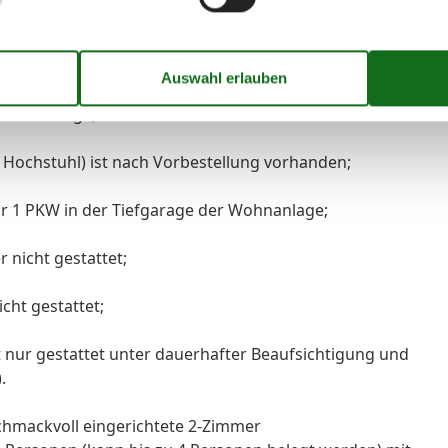
schaft der Ferienwohnung. Mietminderung kann
 derselben oder auch eines Routers nicht geltend
 Wohnanlage;
+ Hochstuhl) ist nach Vorbestellung vorhanden;
für 1 PKW in der Tiefgarage der Wohnanlage;
 nicht gestattet;
cht gestattet;
st nur gestattet unter dauerhafter Beaufsichtigung und
.
schmackvoll eingerichtete 2-Zimmer