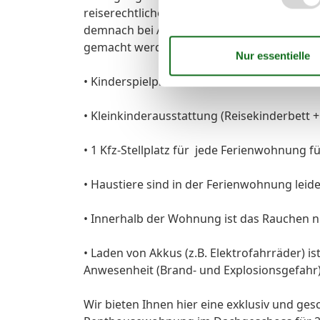
reiserechtlichen Sinne zugesicherte Eigen
demnach bei Ausfall der Anlage oder Teilen
gemacht werden;
• Kinderspielplatz auf dem Grundstück der
• Kleinkinderausstattung (Reisekinderbett 
• 1 Kfz-Stellplatz für jede Ferienwohnung 
• Haustiere sind in der Ferienwohnung leider
• Innerhalb der Wohnung ist das Rauchen ni
• Laden von Akkus (z.B. Elektrofahrräder) i
Anwesenheit (Brand- und Explosionsgefahr)
Wir bieten Ihnen hier eine exklusiv und ge