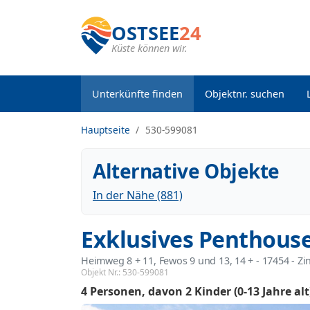
OSTSEE
24
Küste können wir.
Unterkünfte finden
Objektnr. suchen
Hauptseite
530-599081
Alternative Objekte
In der Nähe (881)
Exklusives Penthouse
Heimweg 8 + 11, Fewos 9 und 13, 14 +
 - 17454
 - Z
Objekt Nr.:
530-599081
4 Personen
davon 2 Kinder (0-13 Jahre alt