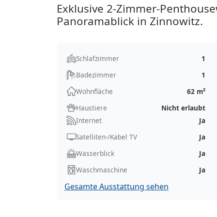
Exklusive 2-Zimmer-Penthous
Panoramablick in Zinnowitz.
Schlafzimmer
1
Badezimmer
1
Wohnfläche
62 m²
Haustiere
Nicht erlaubt
Internet
Ja
Satelliten-/Kabel TV
Ja
Wasserblick
Ja
Waschmaschine
Ja
Gesamte Ausstattung sehen