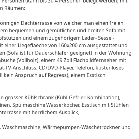
ersonen (kann bis zu 4 Personen belegt werden) mit
nen Räumen:
sonnigen Dachterrasse von welcher man einen freien
einem bequemen und gemütlichen und breiten Sofa mit
opfstützen und einem zugehörigem Leder- Sessel-
it einer Liegeflaeche von 160x200 cm ausgestattet und
ten (Sofa ist für Dauerschläfer geeignet) in der Wohnung
nbuche (Vollholz), einem 49 Zoll Flachbildfernseher mit
t-TV-Anschluss, CD/DVD-Player, Telefon, kostenloses
l kein Anspruch auf Regress), einem Esstisch
ein grosser Kühlschrank (Kühl-Gefrier-Kombination),
hinen, Spülmaschine,Wasserkocher, Esstisch mit Stühlen
terrasse mit herrlichem Ausblick,
ieg), Waschmaschine, Wärmepumpen-Wäschetrockner und