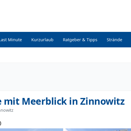
Last Minute
Kurzurlaub
Ratgeber & Tipps
Strände
 mit Meerblick in Zinnowitz
innowitz
)