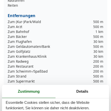
Radfahren
Reiten
Entfernungen
Zum (Kur-)Park/Wald
500 m
Zum Arzt
500 m
Zum Bahnhof
1 km
Zum Bäcker
500 m
Zum Flughafen
30 km
Zum Geldautomaten/Bank
500 m
Zum Golfplatz
30 km
Zum Krankenhaus/Klinik
30 km
Zum Radweg
200 m
Zum Restaurant
200 m
Zum Schwimm-/Spaßbad
200 m
Zum Strand
500 m
Zum Supermarkt
500 m
Zum Wanderweg
500 m
Zum Zentrum
500 m
Zustimmung
Details
Zur Autobahn
30 km
Zur Therme
200 m
Essentielle Cookies stellen sicher, dass die Website
Zur Tourist-Information
500 m
funktioniert, Sie können sie daher nicht deaktivieren.