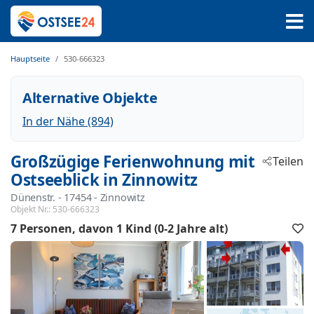
Hauptseite
530-666323
Alternative Objekte
In der Nähe (894)
Großzügige Ferienwohnung mit
Teilen
Ostseeblick in Zinnowitz
Dünenstr.
 - 17454
 - Zinnowitz
Objekt Nr.:
530-666323
7 Personen
davon 1 Kind (0-2 Jahre alt)
F
h