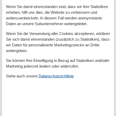
Grundeinrichtungen
Wenn Sie damit einverstanden sind, dass wir Ihre Statistiken
Größe
88 m²
erheben, hilft uns dies, die Website zu verbessern und
weiterzuentwickeln. In diesem Fall werden anonymisierte
Kinder einrichtungen
Daten an unsere Subunternehmer weitergeleitet.
Familienfreundlich
Wenn Sie die Verwendung aller Cookies akzeptieren, erklären
Sie sich damit einverstanden (zusätzlich zu Statistiken), dass
Serviceeinrichtungen
wir Daten für personalisierte Marketingzwecke an Dritte
Backofen
weitergeben.
Balkon
Bettwäsche
Sie können Ihre Einwilligung in Bezug auf Statistiken und/oder
Doppelbett
Marketing jederzeit ändern oder widerrufen.
Dusche/WC
Einzelbett
Siehe auch unsere
Datanschutzrichtlinie
Gefriermöglichkeit
Getrennt stehende Betten
Gäste-WC
Handtücher
Heizung
Hochstuhl
Internet - WLAN
Kabel / Sat