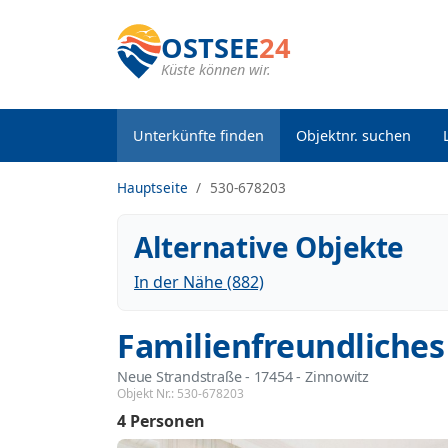
OSTSEE
24
Küste können wir.
Unterkünfte finden
Objektnr. suchen
Hauptseite
530-678203
Alternative Objekte
In der Nähe (882)
Familienfreundliche
Neue Strandstraße
 - 17454
 - Zinnowitz
Objekt Nr.:
530-678203
4 Personen