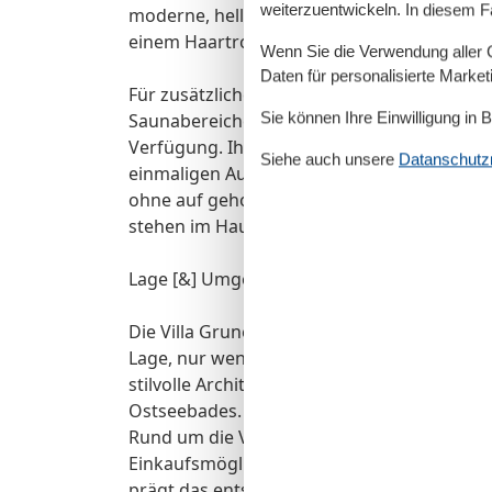
weiterzuentwickeln. In diesem F
moderne, helle Badezimmer mit Fenster ist
einem Haartrockner ausgestattet.
Wenn Sie die Verwendung aller Co
Daten für personalisierte Marke
Für zusätzlichen Komfort stehen Ihnen ein 
Sie können Ihre Einwilligung in 
Saunabereiches, ein gemeinschaftlicher F
Verfügung. Ihr Hund ist in diesem Apparte
Siehe auch unsere
Datanschutzri
einmaligen Aufpreis mitreisen ? ideal für al
ohne auf gehobenen Wohnkomfort verzicht
stehen im Haus gegen Gebühr zur Verfügu
Lage [&] Umgebung
Die Villa Gruner zählt zu den schönsten und
Lage, nur wenige Gehminuten von Strand, 
stilvolle Architektur mit modernem Urlaub
Ostseebades.
Rund um die Villa finden Sie zahlreiche Res
Einkaufsmöglichkeiten, die bequem zu Fuß
prägt das entspannte Urlaubstreiben die 