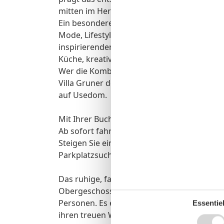
mitten im Herzen von Zinnowitz.
Ein besonderes Highlight ist der im Haus be
Mode, Lifestyle und Genuss auf einzigart
inspirierenden Wohn- und Geschenkideen l
Küche, kreativen Gerichten und einer sonni
Wer die Kombination aus Ostseenähe, stilv
Villa Gruner den idealen Ausgangspunkt f
auf Usedom.
Mit Ihrer Buchung erhalten Sie ca. eine Wo
Ab sofort fahren Sie damit kostenfrei mit
Steigen Sie ein, lehnen Sie sich zurück un
Parkplatzsuche, ganz ohne Verkehrsstress. 
Das ruhige, familienfreundliche 3-Zimmer-A
Obergeschoss der Villa Gruner und bietet a
Personen. Es eignet sich ideal für Familien 
Essentiel
ihren treuen Wegbegleiter dem Hund nicht