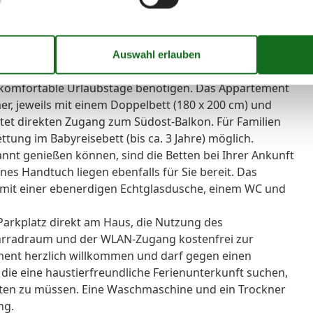
50-Zoll-OLED-Smart-TV sowie kostenfreies,
d Ihres Aufenthaltes zur Verfügung. Auf dem sonnigen
tarten und die Morgensonne genießen.
 mit Backofen, Kühlschrank mit Gefrierfach,
 Kaffeemaschine ist harmonisch in den Wohnbereich
für komfortable Urlaubstage benötigen. Das Appartement
er, jeweils mit einem Doppelbett (180 x 200 cm) und
etet direkten Zugang zum Südost-Balkon. Für Familien
ettung im Babyreisebett (bis ca. 3 Jahre) möglich.
annt genießen können, sind die Betten bei Ihrer Ankunft
nes Handtuch liegen ebenfalls für Sie bereit. Das
 mit einer ebenerdigen Echtglasdusche, einem WC und
Parkplatz direkt am Haus, die Nutzung des
ahrradraum und der WLAN-Zugang kostenfrei zur
ment herzlich willkommen und darf gegen einen
, die eine haustierfreundliche Ferienunterkunft suchen,
en zu müssen. Eine Waschmaschine und ein Trockner
ng.