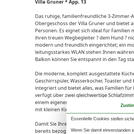
Villa Gruner * App. 13
Das ruhige, familienfreundliche 3-Zimmer-A
Obergeschoss der Villa Gruner und bietet a
Personen. Es eignet sich ideal für Familien 
ihren treuen Wegbegleiter ? dem Hund ? nic
modern und freundlich eingerichtet; ein m
leitungsstarkes WLAN stehen Ihnen währen
Balkon können Sie entspannt in den Tag s
Die moderne, komplett ausgestattete Küche
Geschirrspüler, Wasserkocher, Toaster und
integriert und bietet alles, was Familien 
verfügt über zwei gleichwertige Schlafzimm
einem eigenen Flat-TV. Ein Schlafzimmer bi
Zusti
mit kleinen Kindern ist die zusätzliche Aufb
Essentielle Cookies stellen siche
Damit Sie Ihre Auszeit von Beginn an entsp
Wenn Sie damit einverstanden sin
bereits bezogen. Ein Duschtuch und ein klei