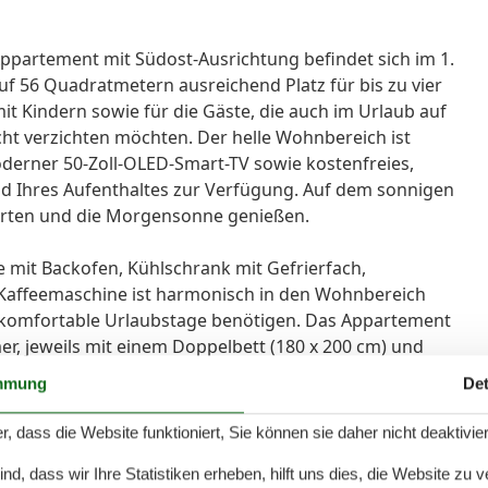
ppartement mit Südost-Ausrichtung befindet sich im 1.
uf 56 Quadratmetern ausreichend Platz für bis zu vier
mit Kindern sowie für die Gäste, die auch im Urlaub auf
ht verzichten möchten. Der helle Wohnbereich ist
oderner 50-Zoll-OLED-Smart-TV sowie kostenfreies,
d Ihres Aufenthaltes zur Verfügung. Auf dem sonnigen
tarten und die Morgensonne genießen.
 mit Backofen, Kühlschrank mit Gefrierfach,
 Kaffeemaschine ist harmonisch in den Wohnbereich
für komfortable Urlaubstage benötigen. Das Appartement
er, jeweils mit einem Doppelbett (180 x 200 cm) und
etet direkten Zugang zum Südost-Balkon. Für Familien
mmung
Det
ettung im Babyreisebett (bis ca. 3 Jahre) möglich.
r, dass die Website funktioniert, Sie können sie daher nicht deaktivie
annt genießen können, sind die Betten bei Ihrer Ankunft
d, dass wir Ihre Statistiken erheben, hilft uns dies, die Website zu 
nes Handtuch liegen ebenfalls für Sie bereit. Das