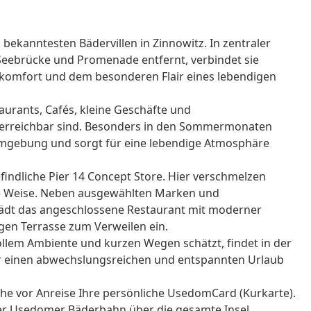
 bekanntesten Bädervillen in Zinnowitz. In zentraler
Seebrücke und Promenade entfernt, verbindet sie
skomfort und dem besonderen Flair eines lebendigen
taurants, Cafés, kleine Geschäfte und
 erreichbar sind. Besonders in den Sommermonaten
Umgebung und sorgt für eine lebendige Atmosphäre
findliche Pier 14 Concept Store. Hier verschmelzen
ige Weise. Neben ausgewählten Marken und
ädt das angeschlossene Restaurant mit moderner
gen Terrasse zum Verweilen ein.
ollem Ambiente und kurzen Wegen schätzt, findet in der
ür einen abwechslungsreichen und entspannten Urlaub
che vor Anreise Ihre persönliche UsedomCard (Kurkarte).
 der Usedomer Bäderbahn über die gesamte Insel.