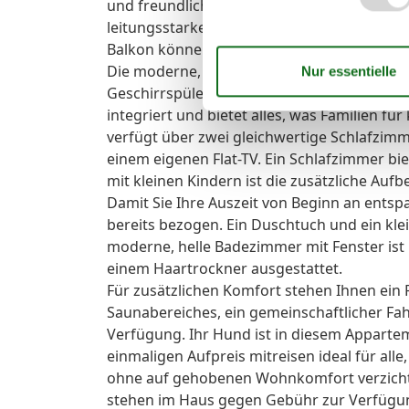
und freundlich eingerichtet; ein moderner 
leitungsstarkes WLAN stehen Ihnen währen
Balkon können Sie entspannt in den Tag s
Die moderne, komplett ausgestattete Küche
Geschirrspüler, Wasserkocher, Toaster und
integriert und bietet alles, was Familien 
verfügt über zwei gleichwertige Schlafzimm
einem eigenen Flat-TV. Ein Schlafzimmer bi
mit kleinen Kindern ist die zusätzliche Aufb
Damit Sie Ihre Auszeit von Beginn an entsp
bereits bezogen. Ein Duschtuch und ein klei
moderne, helle Badezimmer mit Fenster ist
einem Haartrockner ausgestattet.
Für zusätzlichen Komfort stehen Ihnen ein 
Saunabereiches, ein gemeinschaftlicher F
Verfügung. Ihr Hund ist in diesem Apparte
einmaligen Aufpreis mitreisen ideal für alle
ohne auf gehobenen Wohnkomfort verzicht
stehen im Haus gegen Gebühr zur Verfügu