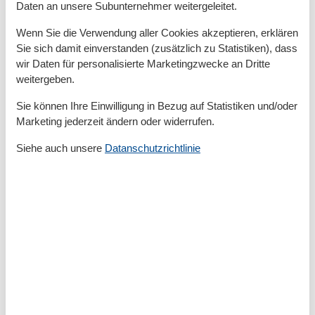
Daten an unsere Subunternehmer weitergeleitet.
Zur Badestelle/Gewässer
200 m
Zur Therme
800 m
Wenn Sie die Verwendung aller Cookies akzeptieren, erklären
Zur Tourist-Information
300 m
Sie sich damit einverstanden (zusätzlich zu Statistiken), dass
wir Daten für personalisierte Marketingzwecke an Dritte
Grundeinrichtungen
weitergeben.
Baujahr
2008
Größe
50 m²
Sie können Ihre Einwilligung in Bezug auf Statistiken und/oder
Marketing jederzeit ändern oder widerrufen.
Serviceeinrichtungen
Backofen
Siehe auch unsere
Datanschutzrichtlinie
Balkon
Doppelbett
Dusche/WC
Gefriermöglichkeit
Heizung
Internet - WLAN
Kabel / Sat
Kaffeemaschine
Küche (offen)
Kühlschrank
Mikrowelle