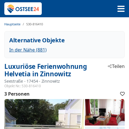
Hauptseite
530-816410
Alternative Objekte
In der Nähe (881)
Luxuriöse Ferienwohnung
Teilen
Helvetia in Zinnowitz
Seestraße
 - 17454
 - Zinnowitz
Objekt Nr.:
530-816410
3 Personen
F
h