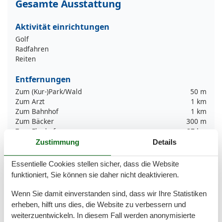
Gesamte Ausstattung
Aktivität einrichtungen
Golf
Radfahren
Reiten
Entfernungen
Zum (Kur-)Park/Wald
50 m
Zum Arzt
1 km
Zum Bahnhof
1 km
Zum Bäcker
300 m
Zum Flughafen
37 km
Zum Geldautomaten/Bank
400 m
Zustimmung
Details
Zum Golfplatz
26 km
Zum Krankenhaus/Klinik
15 km
Essentielle Cookies stellen sicher, dass die Website
Zum Radweg
200 m
funktioniert, Sie können sie daher nicht deaktivieren.
Zum Restaurant
300 m
Zum Strand
200 m
Wenn Sie damit einverstanden sind, dass wir Ihre Statistiken
Zum Supermarkt
400 m
erheben, hilft uns dies, die Website zu verbessern und
Zum Zentrum
200 m
weiterzuentwickeln. In diesem Fall werden anonymisierte
Zur Autobahn
55 km