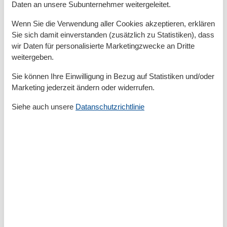
Daten an unsere Subunternehmer weitergeleitet.
Balkon
Bettwäsche
Wenn Sie die Verwendung aller Cookies akzeptieren, erklären
Doppelbett
Sie sich damit einverstanden (zusätzlich zu Statistiken), dass
Dusche/WC
wir Daten für personalisierte Marketingzwecke an Dritte
Einzelbett
Fliesen-/Marmorboden
weitergeben.
Gefriermöglichkeit
Sie können Ihre Einwilligung in Bezug auf Statistiken und/oder
Getrennt stehende Betten
Gäste-WC
Marketing jederzeit ändern oder widerrufen.
Handtücher
Siehe auch unsere
Datanschutzrichtlinie
Haustiere erlaubt oder auf Anfrage
Heizung
Hochstuhl
Internet - WLAN
Kaffeemaschine
Küche (offen)
Kühlschrank
Mehrere Schlafzimmer
Mikrowelle
Nichtraucher
Reise-/Kinderbett
Schlafsofa