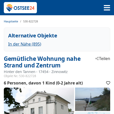
Hauptseite
530-822728
Alternative Objekte
In der Nähe (895)
Gemütliche Wohnung nahe
Teilen
Strand und Zentrum
Hinter den Tannen
 - 17454
 - Zinnowitz
Objekt Nr.:
530-822728
6 Personen
davon 1 Kind (0-2 Jahre alt)
F
h