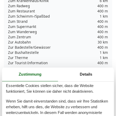
Zum Krankenhaus/Klinik
6 km
Zum Radweg
400 m
Zum Restaurant
400 m
Zum Schwimm-/Spaßbad
1 km
Zum Strand
400 m
Zum Supermarkt
400 m
Zum Wanderweg
400 m
Zum Zentrum
400 m
Zur Autobahn
30 km
Zur Badestelle/Gewässer
400 m
Zur Bushaltestelle
1 km
Zur Therme
1 km
Zur Tourist-Information
400 m
Grundeinrichtungen
Zustimmung
Details
Größe
48 m²
Essentielle Cookies stellen sicher, dass die Website
Kinder einrichtungen
funktioniert, Sie können sie daher nicht deaktivieren.
Familienfreundlich
Wenn Sie damit einverstanden sind, dass wir Ihre Statistiken
erheben, hilft uns dies, die Website zu verbessern und
Serviceeinrichtungen
weiterzuentwickeln. In diesem Fall werden anonymisierte
Backofen