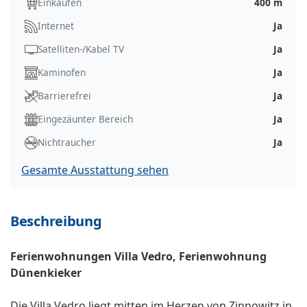
Einkaufen
400 m
Internet
Ja
Satelliten-/Kabel TV
Ja
Kaminofen
Ja
Barrierefrei
Ja
Eingezäunter Bereich
Ja
Nichtraucher
Ja
Gesamte Ausstattung sehen
Beschreibung
Ferienwohnungen Villa Vedro, Ferienwohnung
Dünenkieker
Die Villa Vedro liegt mitten im Herzen von Zinnowitz in