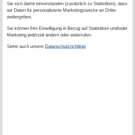
Zur Autobahn
51 km
Sie sich damit einverstanden (zusätzlich zu Statistiken), dass
Zur Badestelle/Gewässer
700 m
wir Daten für personalisierte Marketingzwecke an Dritte
Zur Bushaltestelle
700 m
weitergeben.
Grundeinrichtungen
Sie können Ihre Einwilligung in Bezug auf Statistiken und/oder
Baujahr
1910
Marketing jederzeit ändern oder widerrufen.
Größe
40 m²
Siehe auch unsere
Datanschutzrichtlinie
Serviceeinrichtungen
Behindertenfreundlich
Bettwäsche
Doppelbett
Dusche
Dusche/WC
Heizung
Internet - WLAN
Kabel / Sat
Kamin/-ofen
Küche (Pantry/Mini)
Kühlschrank
Mikrowelle
Nichtraucher