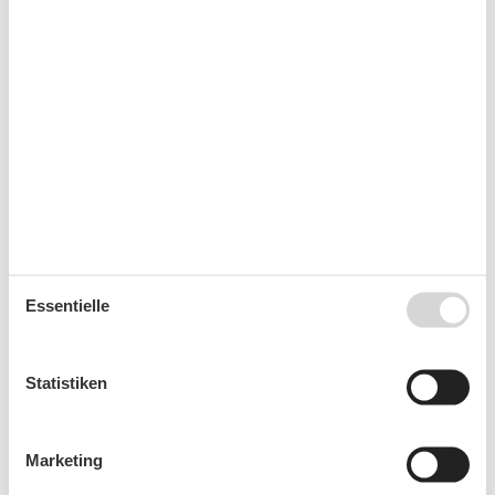
Kurzurlaub
Sie haben das ganze Jahr die Möglichkeit einen
Kurzurlaub zu machen.
Kalender
Ankunft
Essentielle
August 2026
Statistiken
Mo
Di
Mi
Do
Fr
Sa
So
31
1
2
Marketing
32
3
4
5
6
7
8
9