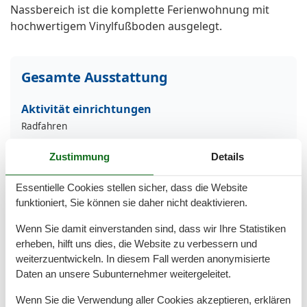
Nassbereich ist die komplette Ferienwohnung mit
hochwertigem Vinylfußboden ausgelegt.
Gesamte Ausstattung
Aktivität einrichtungen
Radfahren
Entfernungen
Zustimmung
Details
Zum (Kur-)Park/Wald
500 m
Zum Bahnhof
700 m
Essentielle Cookies stellen sicher, dass die Website
Zum Flughafen
36 km
funktioniert, Sie können sie daher nicht deaktivieren.
Zum Geldautomaten/Bank
200 m
Zum Radweg
500 m
Wenn Sie damit einverstanden sind, dass wir Ihre Statistiken
Zum Restaurant
300 m
erheben, hilft uns dies, die Website zu verbessern und
Zum Strand
700 m
weiterzuentwickeln. In diesem Fall werden anonymisierte
Zum Supermarkt
400 m
Daten an unsere Subunternehmer weitergeleitet.
Zum Wanderweg
500 m
Zum Zentrum
300 m
Wenn Sie die Verwendung aller Cookies akzeptieren, erklären