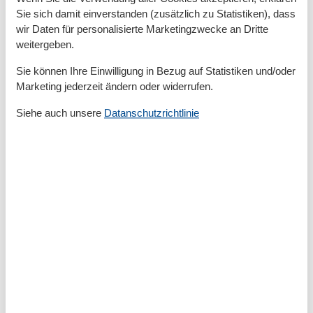
Zum Schwimm-/Spaßbad
500 m
Sie sich damit einverstanden (zusätzlich zu Statistiken), dass
Zum Strand
750 m
wir Daten für personalisierte Marketingzwecke an Dritte
Zum Supermarkt
800 m
weitergeben.
Zum Wanderweg
1,5 km
Zum Zentrum
400 m
Sie können Ihre Einwilligung in Bezug auf Statistiken und/oder
Zur Autobahn
40 km
Marketing jederzeit ändern oder widerrufen.
Zur Badestelle/Gewässer
750 m
Zur Bushaltestelle
1 km
Siehe auch unsere
Datanschutzrichtlinie
Zur S-Bahn
150 m
Zur Therme
600 m
Zur Tourist-Information
700 m
Grundeinrichtungen
Baujahr
2013
Größe
160 m²
Jahr renoviert
2024
Kinder einrichtungen
Familienfreundlich
Kleinkinderausstattung
Serviceeinrichtungen