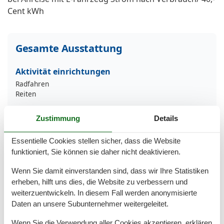
Cent kWh
Gesamte Ausstattung
Aktivität einrichtungen
Radfahren
Reiten
Entfernungen
Zustimmung
Details
Zum (Kur-)Park/Wald
500 m
Zum Arzt
300 m
Essentielle Cookies stellen sicher, dass die Website
Zum Bahnhof
150 m
funktioniert, Sie können sie daher nicht deaktivieren.
Zum Bäcker
1 km
Zum Flughafen
38 km
Wenn Sie damit einverstanden sind, dass wir Ihre Statistiken
Zum Geldautomaten/Bank
1 km
erheben, hilft uns dies, die Website zu verbessern und
Zum Golfplatz
15 km
weiterzuentwickeln. In diesem Fall werden anonymisierte
Zum Krankenhaus/Klinik
18 km
Daten an unsere Subunternehmer weitergeleitet.
Zum Radweg
100 m
Zum Restaurant
300 m
Wenn Sie die Verwendung aller Cookies akzeptieren, erklären