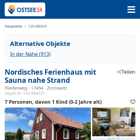
Hauptseite
530-886929
Alternative Objekte
In der Nähe (913)
Nordisches Ferienhaus mit
Teilen
Sauna nahe Strand
Fliederweg
 - 17454
 - Zinnowitz
Objekt Nr.:
530-886929
7 Personen
davon 1 Kind (0-2 Jahre alt)
F
h