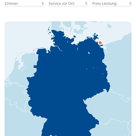
Zimmer:
5
Service vor Ort:
5
Preis-Leistung:
5