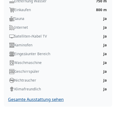
Entfernung Wasser
750 m
Einkaufen
800 m
Sauna
Ja
Internet
Ja
Satelliten-/Kabel TV
Ja
Kaminofen
Ja
Eingezäunter Bereich
Ja
Waschmaschine
Ja
Geschirrspüler
Ja
Nichtraucher
Ja
Klimafreundlich
Ja
Gesamte Ausstattung sehen