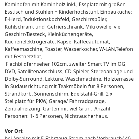
Kaminofen mit Kaminholz inkl., Essplatz mit großen
Esstisch und Stühlen + Kinderhochstuhl, Einbauküche:
E-Herd, Induktionskochfeld, Geschirrspüler,
Kühlschrank und Gefrierschrank, Mikrowelle, viel
Geschirr/Besteck, Kleinküchengeräte,
Küchenelektrogeräte, Kapsel Kaffeeautomat,
Kaffeemaschine, Toaster, Wasserkocher, W-LAN,Telefon
mit Festnetzflat,
Flachbildfernseher 102cm, zweiter Smart TV im OG,
DVD, Satellitenanschluss, CD-Spieler, Stereoanlage und
Dolby-Surround, Lektüre, Waschmachine, Holzterrasse
in Südausrichtung mit Teakmöbeln für 8 Personen,
Strandkorb, Sonnenschirm, Edelstahl-Grill, 2 x
Stellplatz für PKW, Garage/ Fahrradgarage,
Zentralheizung, Garten mit viel Grün, Anzahl
Personen: 1- 6 Personen, Nichtraucherhaus.
Vor Ort
bei Anreise mit E-Fahrzeug Strom nach Verbrauch/ 40,-