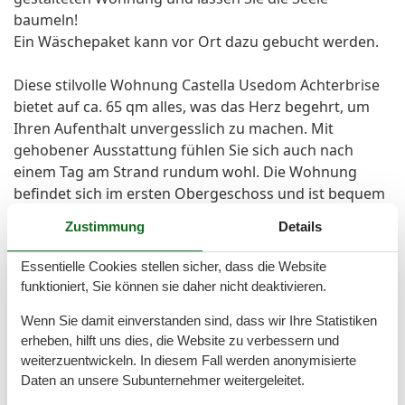
baumeln!
Ein Wäschepaket kann vor Ort dazu gebucht werden.
Diese stilvolle Wohnung Castella Usedom Achterbrise
bietet auf ca. 65 qm alles, was das Herz begehrt, um
Ihren Aufenthalt unvergesslich zu machen. Mit
gehobener Ausstattung fühlen Sie sich auch nach
einem Tag am Strand rundum wohl. Die Wohnung
befindet sich im ersten Obergeschoss und ist bequem
mit dem Fahrstuhl zu erreichen, was besonders für
Zustimmung
Details
ältere Gäste von Vorteil ist.
Essentielle Cookies stellen sicher, dass die Website
Für Paare oder kleine Familien gibt es ausreichend
funktioniert, Sie können sie daher nicht deaktivieren.
Platz für zwei Personen, bei Bedarf kann der
Wenn Sie damit einverstanden sind, dass wir Ihre Statistiken
Wohnbereich um bis zu zwei zusätzliche Aufbettungen
erheben, hilft uns dies, die Website zu verbessern und
erweitert werden. Der großzügige Wohnraum lädt
weiterzuentwickeln. In diesem Fall werden anonymisierte
zum Verweilen ein und sorgt für eine gemütliche
Daten an unsere Subunternehmer weitergeleitet.
Atmosphäre.