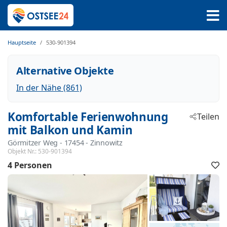
Hauptseite
530-901394
Alternative Objekte
In der Nähe (861)
Komfortable Ferienwohnung
Teilen
mit Balkon und Kamin
Görmitzer Weg
 - 17454
 - Zinnowitz
Objekt Nr.:
530-901394
4 Personen
F
h