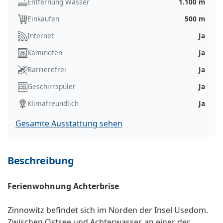
Entfernung Wasser
1.100 m
Einkaufen
500 m
Internet
Ja
Kaminofen
Ja
Barrierefrei
Ja
Geschirrspüler
Ja
Klimafreundlich
Ja
Gesamte Ausstattung sehen
Beschreibung
Ferienwohnung Achterbrise
Zinnowitz befindet sich im Norden der Insel Usedom.
Zwischen Ostsee und Achterwasser, an einer der