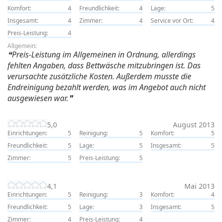
Komfort:
4
Freundlichkeit:
4
Lage:
5
Insgesamt:
4
Zimmer:
4
Service vor Ort:
4
Preis-Leistung:
4
Allgemein:
Preis-Leistung im Allgemeinen in Ordnung, allerdings
fehlten Angaben, dass Bettwäsche mitzubringen ist. Das
verursachte zusätzliche Kosten. Außerdem musste die
Endreinigung bezahlt werden, was im Angebot auch nicht
ausgewiesen war.
5,0
August 2013
Einrichtungen:
5
Reinigung:
5
Komfort:
5
Freundlichkeit:
5
Lage:
5
Insgesamt:
5
Zimmer:
5
Preis-Leistung:
5
4,1
Mai 2013
Einrichtungen:
5
Reinigung:
3
Komfort:
4
Freundlichkeit:
5
Lage:
3
Insgesamt:
5
Zimmer:
4
Preis-Leistung:
4