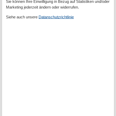
Radfahren
Sie können Ihre Einwilligung in Bezug auf Statistiken und/oder
Reiten
Marketing jederzeit ändern oder widerrufen.
Tauchen
Siehe auch unsere
Datanschutzrichtlinie
Entfernungen
Zum Strand
800 m
Zur Badestelle/Gewässer
800 m
Grundeinrichtungen
Baujahr
2012
Größe
50 m²
Jahr renoviert
2025
Kinder einrichtungen
Familienfreundlich
Spielplatz
Serviceeinrichtungen
Backofen
Doppelbett
Dusche