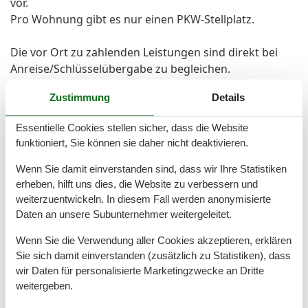
vor.
Pro Wohnung gibt es nur einen PKW-Stellplatz.
Die vor Ort zu zahlenden Leistungen sind direkt bei
Anreise/Schlüsselübergabe zu begleichen.
Es sind nur Zahlungen mit Bargeld möglich (keine
Zustimmung
Details
Kartenzahlung).
Essentielle Cookies stellen sicher, dass die Website
Vor Ort
funktioniert, Sie können sie daher nicht deaktivieren.
Kaution 50,-Euro, ortsübliche Kurtaxe, auf Wunsch
kann Bettwäsche vor Ort für 16,-Euro p.P. und
Wenn Sie damit einverstanden sind, dass wir Ihre Statistiken
Handtücher für 13,-Euro p.P. ausgeliehen werden
erheben, hilft uns dies, die Website zu verbessern und
weiterzuentwickeln. In diesem Fall werden anonymisierte
Daten an unsere Subunternehmer weitergeleitet.
Gesamte Ausstattung
Wenn Sie die Verwendung aller Cookies akzeptieren, erklären
Sie sich damit einverstanden (zusätzlich zu Statistiken), dass
Aktivität einrichtungen
wir Daten für personalisierte Marketingzwecke an Dritte
Golf
weitergeben.
Klettern