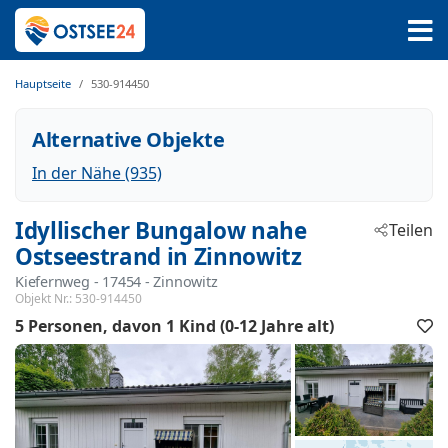
Hauptseite
530-914450
Alternative Objekte
In der Nähe (935)
Idyllischer Bungalow nahe
Teilen
Ostseestrand in Zinnowitz
Kiefernweg
 - 17454
 - Zinnowitz
Objekt Nr.:
530-914450
5 Personen
davon 1 Kind (0-12 Jahre alt)
F
h