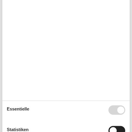
Fahrradraum abschließbar
Nichtraucherhaus
Radfreundlich
Wanderfreundlich
Kurzurlaub
Es besteht eine begrenzte Möglichkeit das ganze Jahr
einen Kurzurlaub zu machen, typischerweise
außerhalb der Hochsaison.
Kalender
Ankunft
Essentielle
Statistiken