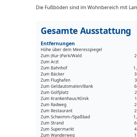
Die Fußböden sind im Wohnbereich mit Lami
Gesamte Ausstattung
Entfernungen
Höhe über dem Meeresspiegel
Zum (Kur-)Park/Wald
2
Zum Arzt
Zum Bahnhof
1
Zum Bäcker
3
Zum Flughafen
3
Zum Geldautomaten/Bank
6
Zum Golfplatz
2
Zum Krankenhaus/Klinik
1
Zum Radweg
2
Zum Restaurant
2
Zum Schwimm-/Spaßbad
1
Zum Strand
6
Zum Supermarkt
4
Zum Wanderweg
1