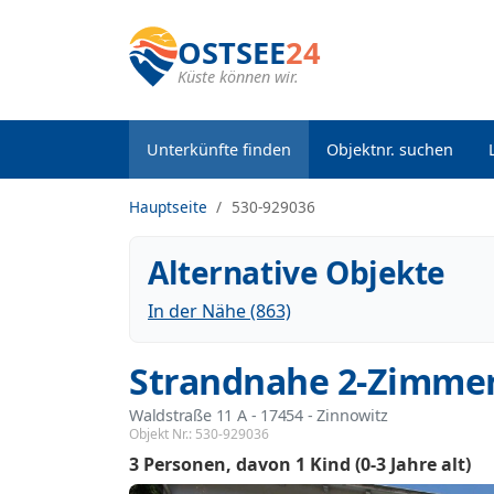
OSTSEE
24
Küste können wir.
Unterkünfte finden
Objektnr. suchen
Hauptseite
530-929036
Alternative Objekte
In der Nähe (863)
Strandnahe 2-Zimmer
Waldstraße 11 A
 - 17454
 - Zinnowitz
Objekt Nr.:
530-929036
3 Personen
davon 1 Kind (0-3 Jahre alt)