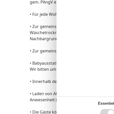
gem. PAngV enthalten und können nicht a
• Für jede Wohnung steht auf dem Grundstüc
• Zur gemeinsamen Nutzung für alle Feri
Wäschetrockner kostenpflichtig (Münzauto
Nachbargrundstück zur Verfügung.
• Zur gemeinsamen Nutzung steht auch 1 Bü
• Babyausstattung (Reisekinderbett, Hochst
Wir bitten um rechtzeitige Vorbestellung.
• Innerhalb der Wohnung ist das Rauchen ni
• Laden von Akkus (z.B. Elektrofahrräder) i
Anwesenheit (Brand- und Explosionsgefahr)
Essentiel
• Die Gäste können kostenfrei einen DSL-I