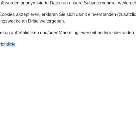
all werden anonymisierte Daten an unsere Subunternehmer weitergele
aren (Heizung, Strom, Wasser) zum Klima- und
okies akzeptieren, erklären Sie sich damit einverstanden (zusätzlich
tingzwecke an Dritte weitergeben.
Bezug auf Statistiken und/oder Marketing jederzeit ändern oder widerr
breise am Wochenende aus organisatorischen Gründen
laubsplanung zu berücksichtigen.
chtlinie
ietet Ihnen hier die direkte Buchungsmöglichkeit der
ch andere Buchungsportale. Gerne stehen wir Ihnen
ss steht für bis zu 2 Erwachsene zur Verfügung.
 Tourismusverband) mit 4-Sternen bei einer Belegung
egung von mehr als 2 Personen ist der DTV-Sterne-
eistet.
 und Handtücher) sind im Buchungsgesamtpreis