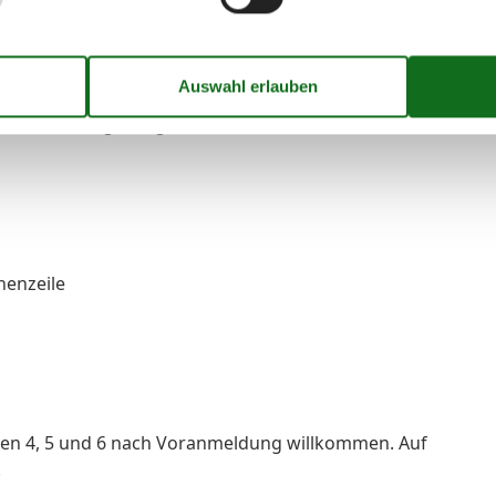
also keine im reiserechtlichen Sinne zugesicherte
rung kann demnach bei Ausfall der Anlage oder Teilen
eltend gemacht werden.
 ist wie folgt ausgestattet.
henzeile
ngen 4, 5 und 6 nach Voranmeldung willkommen. Auf
.