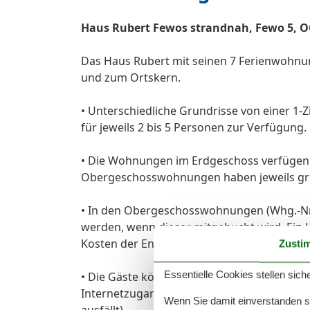
Haus Rubert Fewos strandnah, Fewo 5, OG,
Das Haus Rubert mit seinen 7 Ferienwohnun
und zum Ortskern.
• Unterschiedliche Grundrisse von einer
für jeweils 2 bis 5 Personen zur Verfügung.
• Die Wohnungen im Erdgeschoss verfügen ü
Obergeschosswohnungen haben jeweils gr
• In den Obergeschosswohnungen (Whg.-Nr.
werden, wenn dieser mitgebucht wird. Ein H
Kosten der Endreinigung erhöht sich zusätz
Zusti
Essentielle Cookies stellen siche
• Die Gäste können kostenfrei ins deutsche 
Internetzugang über WLAN mitbenutzen (kei
Wenn Sie damit einverstanden sin
ausfällt).