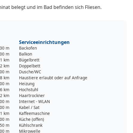
nat belegt und im Bad befinden sich Fliesen.
Serviceeinrichtungen
30 m
Backofen
00 m
Balkon
1 km
Bügelbrett
,2 km
Doppelbett
00 m
Dusche/WC
8 km
Haustiere erlaubt oder auf Anfrage
00 m
Heizung
6 km
Hochstuhl
2 km
Haartrockner
00 m
Internet - WLAN
00 m
Kabel / Sat
,1 km
Kaffeemaschine
00 m
Küche (offen)
50 m
Kühlschrank
00 m
Mikrowelle