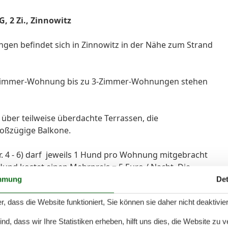
 2 Zi., Zinnowitz
gen befindet sich in Zinnowitz in der Nähe zum Strand
 1-Zimmer-Wohnung bis zu 3-Zimmer-Wohnungen stehen
ber teilweise überdachte Terrassen, die
oßzügige Balkone.
 4 - 6) darf jeweils 1 Hund pro Wohnung mitgebracht
und kostet einen Mehrpreis = 5 Euro / Nacht. Die
lich um 30,- Euro.
mmung
Det
r, dass die Website funktioniert, Sie können sie daher nicht deaktivie
Festnetz telefonieren und kostenfrei einen DSL-
ne zugesicherte Eigenschaft falls mal der Router
d, dass wir Ihre Statistiken erheben, hilft uns dies, die Website zu 