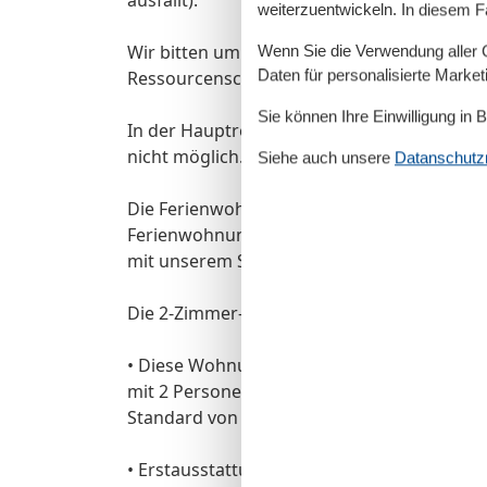
weiterzuentwickeln. In diesem F
Wir bitten um Ihre Mithilfe beim Energiesp
Wenn Sie die Verwendung aller Co
Daten für personalisierte Marke
Ressourcenschutz.
Sie können Ihre Einwilligung in 
In der Hauptreisezeit ist eine An- bzw. A
nicht möglich. Wir bitten dies bei Ihrer Ur
Siehe auch unsere
Datanschutzri
Die Ferienwohnungsvermittlung Herrmann b
Ferienwohnungen ohne Preisaufschläge dur
mit unserem Service für Sie zur Verfügung.
Die 2-Zimmer-Ferienwohnung im Obergescho
• Diese Wohnung wurde vom DTV (Deutscher
mit 2 Personen klassifiziert. Bei einer Bel
Standard von 4-Sternen nicht mehr gewährl
• Erstausstattung Wäschesets (Bettwäsche