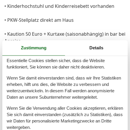
• Kinderhochstuhl und Kinderreisebett vorhanden
• PKW-Stellplatz direkt am Haus
• Kaution 50 Euro + Kurtaxe (saisonabhängig) in bar bei
Anreise
Zustimmung
Details
• Wäschepaket (Bettwäsche & Handtücher) zubuchbar
Essentielle Cookies stellen sicher, dass die Website
oder mitzubringen
funktioniert, Sie können sie daher nicht deaktivieren.
Entspannen Sie in der hauseigenen Sauna oder im
Wenn Sie damit einverstanden sind, dass wir Ihre Statistiken
Schwimmbad (Wassertemperatur derzeit 24° C). Wenn
erheben, hilft uns dies, die Website zu verbessern und
es pandemiebedingte Beschränkungen erfordern,
weiterzuentwickeln. In diesem Fall werden anonymisierte
kann es sein, dass das Schwimmbad und die Sauna
Daten an unsere Subunternehmer weitergeleitet.
vorübergehend nicht zur Verfügung stehen.
Wenn Sie die Verwendung aller Cookies akzeptieren, erklären
Sie sich damit einverstanden (zusätzlich zu Statistiken), dass
Auch Langzeiturlauber sind in den Monaten November
wir Daten für personalisierte Marketingzwecke an Dritte
bis März herzlich willkommen!
weitergeben.