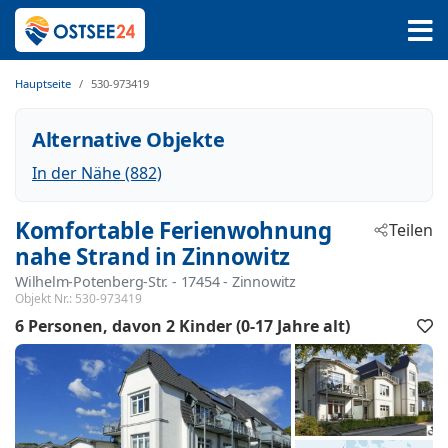
Hauptseite
530-973419
Alternative Objekte
In der Nähe (882)
Komfortable Ferienwohnung
Teilen
nahe Strand in Zinnowitz
Wilhelm-Potenberg-Str.
 - 17454
 - Zinnowitz
Objekt Nr.:
530-973419
6 Personen
davon 2 Kinder (0-17 Jahre alt)
F
h