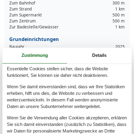
Zum Bahnhof
300 m
Zum Strand
1 km
Zum Supermarkt
500 m
Zum Zentrum
500 m
Zur Badestelle/Gewässer
1 km
Grundeinrichtungen
Baujahr
2025
Größe
45 m²
Zustimmung
Details
Kinder einrichtungen
Essentielle Cookies stellen sicher, dass die Website
Familienfreundlich
funktioniert, Sie können sie daher nicht deaktivieren.
Serviceeinrichtungen
Wenn Sie damit einverstanden sind, dass wir Ihre Statistiken
Allergikerger. (tierfrei)
erheben, hilft uns dies, die Website zu verbessern und
Backofen
weiterzuentwickeln. In diesem Fall werden anonymisierte
Bad/WC
Daten an unsere Subunternehmer weitergeleitet.
Balkon
Bettwäsche
Wenn Sie die Verwendung aller Cookies akzeptieren, erklären
Doppelbett
Sie sich damit einverstanden (zusätzlich zu Statistiken), dass
Dusche
wir Daten für personalisierte Marketingzwecke an Dritte
Gefriermöglichkeit