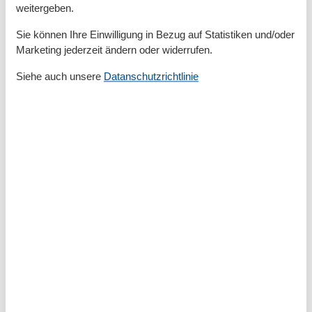
weitergeben.
Handtücher
Heizung
Sie können Ihre Einwilligung in Bezug auf Statistiken und/oder
Haartrockner
Marketing jederzeit ändern oder widerrufen.
Insektenschutz/Gaze
Internet - WLAN
Siehe auch unsere
Datanschutzrichtlinie
Kabel / Sat
Kaffeemaschine
Küche (offen)
Kühlschrank
Mikrowelle
Nichtraucher
Schlafzimmer
Smart TV
Spülmaschine
Tiere nicht erlaubt
Toaster
TV
TV - Flachbild
Waschmaschine
Wasserkocher
Umliegende einrichtungen