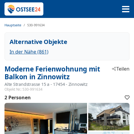
Hauptseite
530-991634
Alternative Objekte
In der Nähe (861)
Moderne Ferienwohnung mit
Teilen
Balkon in Zinnowitz
Alte Strandstrasse 15 a
 - 17454
 - Zinnowitz
Objekt Nr.:
530-991634
2 Personen
F
h