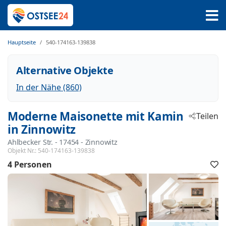
Hauptseite
540-174163-139838
Alternative Objekte
In der Nähe (860)
Moderne Maisonette mit Kamin
Teilen
in Zinnowitz
Ahlbecker Str.
 - 17454
 - Zinnowitz
Objekt Nr.:
540-174163-139838
4 Personen
F
h