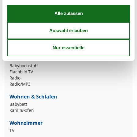
Kohlenmonoxid-Detektor
Sicherheitsanweisungen
Urlaubsthemen
Angeln
Der Golf
Radfahren
Wandern
Wohn-/Schlafbereich
Babyhochstuhl
Flachbild-TV
Radio
Radio/MP3
Wohnen & Schlafen
Babybett
Kamin/-ofen
Wohnzimmer
TV