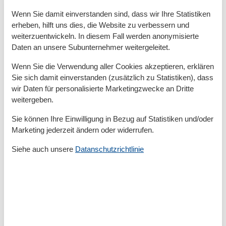
Gesamte Ausstattung
Wenn Sie damit einverstanden sind, dass wir Ihre Statistiken
erheben, hilft uns dies, die Website zu verbessern und
Allg. Ausstattung
weiterzuentwickeln. In diesem Fall werden anonymisierte
Daten an unsere Subunternehmer weitergeleitet.
Heizung
Internet
Wenn Sie die Verwendung aller Cookies akzeptieren, erklären
Nichtraucher
Sie sich damit einverstanden (zusätzlich zu Statistiken), dass
Rauchmelder
wir Daten für personalisierte Marketingzwecke an Dritte
WLAN
weitergeben.
Außen
Sie können Ihre Einwilligung in Bezug auf Statistiken und/oder
Aufladestation Elektro-Auto
Marketing jederzeit ändern oder widerrufen.
Fahrradstellplatz
Gartenstühle-/liegen
Siehe auch unsere
Datanschutzrichtlinie
Grill
Kostenfreies Parken
Parkplatz am Objekt
Terrasse/Veranda
Umfriedetes Gebäude/Grundstück
Außenanlage