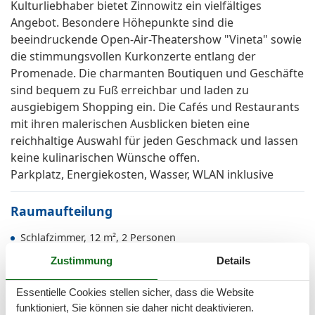
Kulturliebhaber bietet Zinnowitz ein vielfältiges
Angebot. Besondere Höhepunkte sind die
beeindruckende Open-Air-Theatershow "Vineta" sowie
die stimmungsvollen Kurkonzerte entlang der
Promenade. Die charmanten Boutiquen und Geschäfte
sind bequem zu Fuß erreichbar und laden zu
ausgiebigem Shopping ein. Die Cafés und Restaurants
mit ihren malerischen Ausblicken bieten eine
reichhaltige Auswahl für jeden Geschmack und lassen
keine kulinarischen Wünsche offen.
Parkplatz, Energiekosten, Wasser, WLAN inklusive
Raumaufteilung
Schlafzimmer, 12 m², 2 Personen
Doppelbett - Size: 151-180 cm
Zustimmung
Details
Schlafzimmer, 7 m², 2 Personen
Französisches Doppelbett - Size: 131-150 cm
Essentielle Cookies stellen sicher, dass die Website
funktioniert, Sie können sie daher nicht deaktivieren.