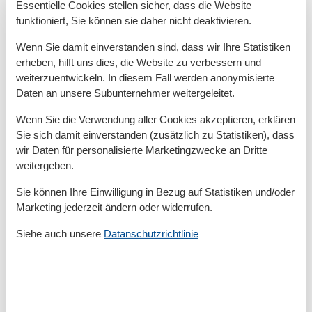
Essentielle Cookies stellen sicher, dass die Website
Entfernung Wanderweg/Radweg >500m
funktioniert, Sie können sie daher nicht deaktivieren.
Entfernung Wanderweg/Radweg 100-500m
Strandentfernung >500m
Wenn Sie damit einverstanden sind, dass wir Ihre Statistiken
erheben, hilft uns dies, die Website zu verbessern und
Haustiere
weiterzuentwickeln. In diesem Fall werden anonymisierte
Kein Hund
Daten an unsere Subunternehmer weitergeleitet.
Küche
Wenn Sie die Verwendung aller Cookies akzeptieren, erklären
Sie sich damit einverstanden (zusätzlich zu Statistiken), dass
Eisschrank-/Truhe
Gefrierfach
wir Daten für personalisierte Marketingzwecke an Dritte
Glas-/Cerankochfeld
weitergeben.
Küche
Sie können Ihre Einwilligung in Bezug auf Statistiken und/oder
Küchenausstattung
Marketing jederzeit ändern oder widerrufen.
Backofen
Siehe auch unsere
Datanschutzrichtlinie
Geschirrspülmaschine
Kaffeemaschine
Kühlschrank
Mikrowelle
Toaster
Wasserkocher