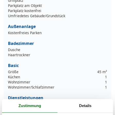
Grillplatz
Parkplatz am Objekt
Parkplatz kostenfrei
Umfriedetes Gebäude/Grundstück
Außenanlage
Kostenfreies Parken
Badezimmer
Dusche
Haartrockner
Basic
Größe
45 m²
Küchen
1
Wohnzimmer
1
Wohnzimmer/Schlafzimmer
1
Dienstleistungen
Handtücher inkl.
Zustimmung
Details
Entfernung