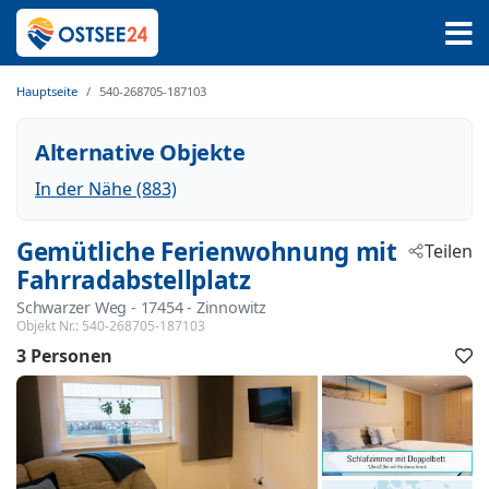
Hauptseite
540-268705-187103
Alternative Objekte
In der Nähe (883)
Gemütliche Ferienwohnung mit
Teilen
Fahrradabstellplatz
Schwarzer Weg
 - 17454
 - Zinnowitz
Objekt Nr.:
540-268705-187103
3 Personen
F
h