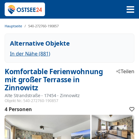
Hauptseite
540-272760-190857
Alternative Objekte
In der Nähe (881)
Komfortable Ferienwohnung
Teilen
mit großer Terrasse in
Zinnowitz
Alte Strandstraße
 - 17454
 - Zinnowitz
Objekt Nr.:
540-272760-190857
4 Personen
F
h