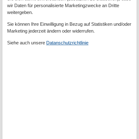
Backofen
wir Daten für personalisierte Marketingzwecke an Dritte
Gefrierfach
weitergeben.
Geschirrspülmaschine
Kaffeemaschine
Sie können Ihre Einwilligung in Bezug auf Statistiken und/oder
Küche
Marketing jederzeit ändern oder widerrufen.
Küchenzeile/-block
Kühlschrank
Siehe auch unsere
Datanschutzrichtlinie
Mikrowelle
Toaster
Wasserkocher
Urlaubsthemen
Angeln
Radfahren
Strand-Urlaub
Wandern
Wohn-/Schlafbereich
Babybett
Babyhochstuhl
Flachbild-TV
Kinderbett