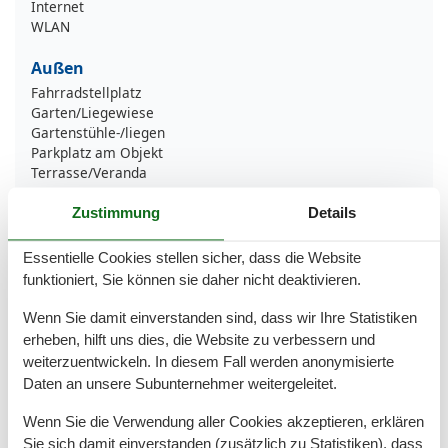
Internet
WLAN
Außen
Fahrradstellplatz
Garten/Liegewiese
Gartenstühle-/liegen
Parkplatz am Objekt
Terrasse/Veranda
Badezimmer
Zustimmung
Details
Dusche
Essentielle Cookies stellen sicher, dass die Website
Basic
funktioniert, Sie können sie daher nicht deaktivieren.
Größe
60 m²
Wenn Sie damit einverstanden sind, dass wir Ihre Statistiken
Wohnzimmer
1
erheben, hilft uns dies, die Website zu verbessern und
weiterzuentwickeln. In diesem Fall werden anonymisierte
Haustiere
Daten an unsere Subunternehmer weitergeleitet.
Haustiere nicht erlaubt
Wenn Sie die Verwendung aller Cookies akzeptieren, erklären
Küche
Sie sich damit einverstanden (zusätzlich zu Statistiken), dass