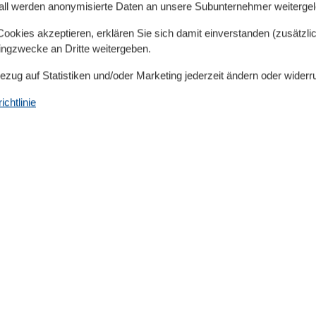
all werden anonymisierte Daten an unsere Subunternehmer weitergele
okies akzeptieren, erklären Sie sich damit einverstanden (zusätzlich
tingzwecke an Dritte weitergeben.
Bezug auf Statistiken und/oder Marketing jederzeit ändern oder widerr
chtlinie
Küche
Dunstabzug/Abzugshaube
Espressomaschine
Gefrierschrank
Geschirrspülmaschine
Herd (4 Kochfelder)
Küchenutensilien
Mikrowelle
Seperate Küche
Küchenausstattung
Backofen
Kaffeemaschine