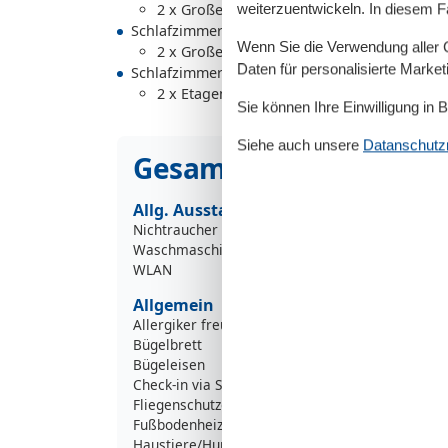
2 x Großes Doppelbett - Size: 181-210 cm
weiterzuentwickeln. In diesem F
Schlafzimmer
Wenn Sie die Verwendung aller Co
2 x Großes Doppelbett - Size: 181-210 cm
Daten für personalisierte Marke
Schlafzimmer
2 x Etagenbett - variable size
Sie können Ihre Einwilligung in 
Siehe auch unsere
Datanschutzri
Gesamte Ausstattung
Allg. Ausstattung
Nichtraucher
Waschmaschine
WLAN
Allgemein
Allergiker freundlich
Bügelbrett
Bügeleisen
Check-in via Schlüsselsafe
Fliegenschutzgitter
Fußbodenheizung
Haustiere/Hund verboten