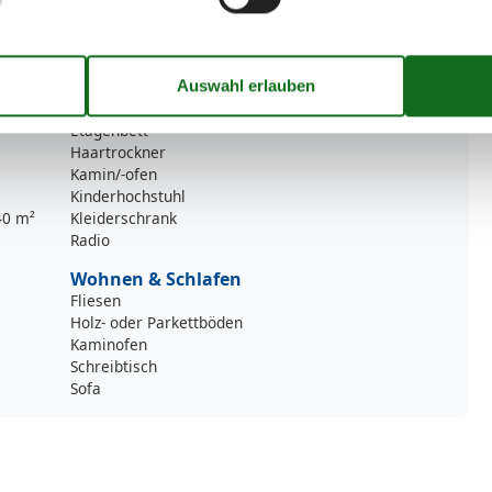
Wellness
Sauna
Whirlpool
Wohn-/Schlafbereich
BADEWANNE
Etagenbett
Haartrockner
Kamin/-ofen
Kinderhochstuhl
40 m²
Kleiderschrank
Radio
Wohnen & Schlafen
Fliesen
Holz- oder Parkettböden
Kaminofen
Schreibtisch
Sofa