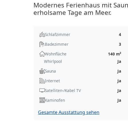
Modernes Ferienhaus mit Sauna
erholsame Tage am Meer.
Schlafzimmer
4
Badezimmer
3
Wohnfläche
140 m²
Whirlpool
Ja
Sauna
Ja
Internet
Ja
Satelliten-/Kabel TV
Ja
Kaminofen
Ja
Gesamte Ausstattung sehen