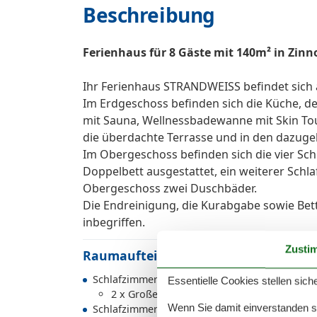
Beschreibung
Ferienhaus für 8 Gäste mit 140m² in Zinn
Ihr Ferienhaus STRANDWEISS befindet sich 
Im Erdgeschoss befinden sich die Küche, 
mit Sauna, Wellnessbadewanne mit Skin Tou
die überdachte Terrasse und in den dazuge
Im Obergeschoss befinden sich die vier Sch
Doppelbett ausgestattet, ein weiterer Schl
Obergeschoss zwei Duschbäder.
Die Endreinigung, die Kurabgabe sowie Bet
inbegriffen.
Zusti
Raumaufteilung
Schlafzimmer
Essentielle Cookies stellen siche
2 x Großes Doppelbett - Size: 181-210 cm
Wenn Sie damit einverstanden sin
Schlafzimmer