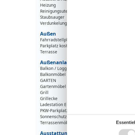
Heizung
Reinigungsutensilien
Staubsauger
Verdunkelungsmöglichkeiten
Außen
Fahrradstellplatz
Parkplatz kostenfrei mit Ladesäule
Terrasse
Außenanlage
Balkon / Loggia
Balkonmöbel
GARTEN
Gartenmöbel
Grill
Grillecke
Ladestation E-Auto
PKW-Parkplatz
Sonnenschutz
Terrassenmöbel
Essentiel
Ausstattung Bad/WC