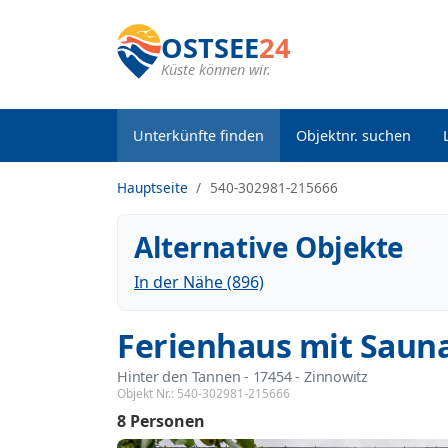
OSTSEE
24
Küste können wir.
Unterkünfte finden
Objektnr. suchen
Hauptseite
540-302981-215666
Alternative Objekte
In der Nähe (896)
Ferienhaus mit Sauna
Hinter den Tannen
 - 17454
 - Zinnowitz
Objekt Nr.:
540-302981-215666
8 Personen