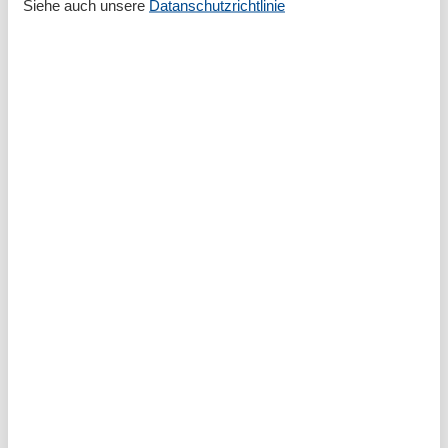
Siehe auch unsere
Datanschutzrichtlinie
Gesamte Ausstattung
Allg. Ausstattung
Heizung
Nichtraucher
WLAN
Allgemein
Haustiere/Hund verboten
Außenanlage
Balkon / Loggia
PKW-Parkplatz
Basic
Größe
61 m²
Wohnzimmer/Schlafzimmer
1
Küche