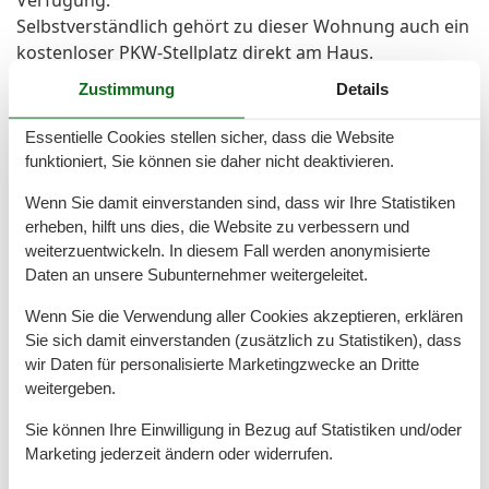
Verfügung.
Selbstverständlich gehört zu dieser Wohnung auch ein
kostenloser PKW-Stellplatz direkt am Haus.
Die Besonderheiten
Zustimmung
Details
In dieser Nichtraucher-Ferienwohnung sind Hunde
nicht gestattet.
Essentielle Cookies stellen sicher, dass die Website
Die Wohnung ist mit smarten Heizungsthermostaten
funktioniert, Sie können sie daher nicht deaktivieren.
und Leuchtmitteln ausgestattet. Zudem verfügt das
Wenn Sie damit einverstanden sind, dass wir Ihre Statistiken
Apartment über ein elektronisches Türschloss für
erheben, hilft uns dies, die Website zu verbessern und
flexiblen Zugang zusätzlich zum Schlüssel.
weiterzuentwickeln. In diesem Fall werden anonymisierte
Das hauseigene Schwimmbad und die Sauna stehen
Daten an unsere Subunternehmer weitergeleitet.
Ihnen ohne Mehrkosten zur Verfügung
Wenn Sie die Verwendung aller Cookies akzeptieren, erklären
Sie sich damit einverstanden (zusätzlich zu Statistiken), dass
Raumaufteilung
wir Daten für personalisierte Marketingzwecke an Dritte
Schlafzimmer
weitergeben.
Großes Doppelbett - Size: 181-210 cm
Sie können Ihre Einwilligung in Bezug auf Statistiken und/oder
Schlafzimmer
Marketing jederzeit ändern oder widerrufen.
Großes Doppelbett - Size: 181-210 cm