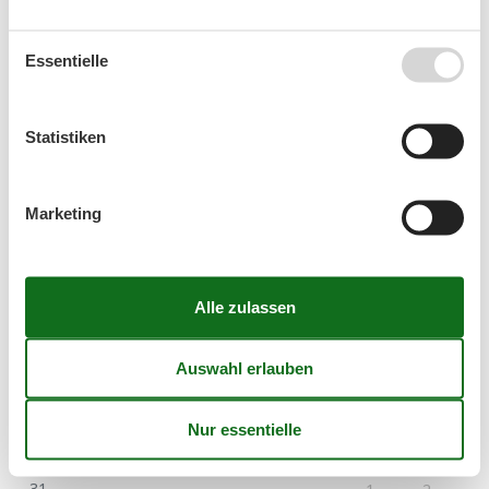
Schwimmbad
Wohn-/Schlafbereich
Essentielle
Fernseher
Wohnen & Schlafen
Statistiken
CD-Player
Stereoanlage mit CD
Marketing
Kalender
Ankunft
August 2026
Mo
Di
Mi
Do
Fr
Sa
So
31