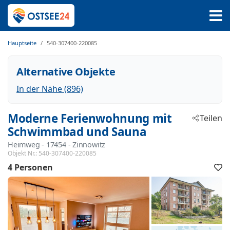
Hauptseite
540-307400-220085
Alternative Objekte
In der Nähe (896)
Moderne Ferienwohnung mit
Teilen
Schwimmbad und Sauna
Heimweg
 - 17454
 - Zinnowitz
Objekt Nr.:
540-307400-220085
4 Personen
F
h