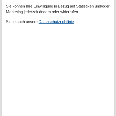
Sauna
Sie können Ihre Einwilligung in Bezug auf Statistiken und/oder
Waschmaschine
Marketing jederzeit ändern oder widerrufen.
WLAN
Siehe auch unsere
Datanschutzrichtlinie
Allgemein
Bügelbrett
Bügeleisen
Außen
Balkon / Loggia
Außenanlage
PKW-Parkplatz
Badezimmer
Haartrockner
Basic
Größe
47 m²
Wohnzimmer/Schlafzimmer
1