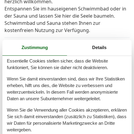
herzlich willkommen.
Entspannen Sie im hauseigenen Schwimmbad oder in
der Sauna und lassen Sie hier die Seele baumeln.
Schwimmbad und Sauna stehen Ihnen zur
kostenfreien Nutzung zur Verfügung.
Raumaufteilung
Zustimmung
Details
Schlafzimmer
Essentielle Cookies stellen sicher, dass die Website
Großes Doppelbett - Size: 181-210 cm
funktioniert, Sie können sie daher nicht deaktivieren.
Wohn-/Schlafzimmer
Einzelcouch - variable size
Wenn Sie damit einverstanden sind, dass wir Ihre Statistiken
erheben, hilft uns dies, die Website zu verbessern und
weiterzuentwickeln. In diesem Fall werden anonymisierte
Gesamte Ausstattung
Daten an unsere Subunternehmer weitergeleitet.
Wenn Sie die Verwendung aller Cookies akzeptieren, erklären
Allg. Ausstattung
Sie sich damit einverstanden (zusätzlich zu Statistiken), dass
Haustiere erlaubt
wir Daten für personalisierte Marketingzwecke an Dritte
Heizung
weitergeben.
Nichtraucher