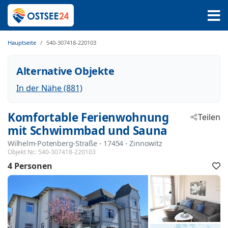
Hauptseite
540-307418-220103
Alternative Objekte
In der Nähe (881)
Komfortable Ferienwohnung
Teilen
mit Schwimmbad und Sauna
Wilhelm-Potenberg-Straße
 - 17454
 - Zinnowitz
Objekt Nr.:
540-307418-220103
4 Personen
F
h