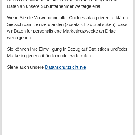
Daten an unsere Subunternehmer weitergeleitet.
GARTEN
Gartenmöbel
Wenn Sie die Verwendung aller Cookies akzeptieren, erklären
Sonnenliegen
Sie sich damit einverstanden (zusätzlich zu Statistiken), dass
Strandnähe
wir Daten für personalisierte Marketingzwecke an Dritte
Badezimmer
weitergeben.
Dusche/WC
Sie können Ihre Einwilligung in Bezug auf Statistiken und/oder
Marketing jederzeit ändern oder widerrufen.
Basic
Größe
32 m²
Siehe auch unsere
Datanschutzrichtlinie
Küche
Geschirr und Besteck
Herd (2 Platten)
Kaffeemaschine
Küchenutensilien
Küchenzeile
Kühlschrank
Mikrowelle
Toaster
Wasserkocher