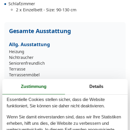
Schlafzimmer
2 x Einzelbett - Size: 90-130 cm
Gesamte Ausstattung
Allg. Ausstattung
Heizung
Nichtraucher
Seniorenfreundlich
Terrasse
Terrassenmöbel
WLAN
Zustimmung
Details
Allgemein
Essentielle Cookies stellen sicher, dass die Website
Check-in via Schlüsselsafe
Ebenerdig
funktioniert, Sie können sie daher nicht deaktivieren.
Haustiere/Hund verboten
Wenn Sie damit einverstanden sind, dass wir Ihre Statistiken
Reinigungsutensilien
erheben, hilft uns dies, die Website zu verbessern und
Außenanlage
weiterzuentwickeln. In diesem Fall werden anonymisierte