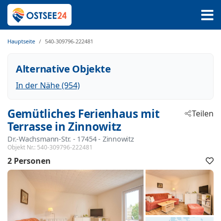
Hauptseite
540-309796-222481
Alternative Objekte
In der Nähe (954)
Gemütliches Ferienhaus mit
Teilen
Terrasse in Zinnowitz
Dr.-Wachsmann-Str.
 - 17454
 - Zinnowitz
Objekt Nr.:
540-309796-222481
2 Personen
F
h