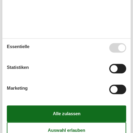
Ankunft
August 2026
Mo
Di
Mi
Do
Fr
Sa
So
Essentielle
31
1
2
32
3
4
5
6
7
8
9
Statistiken
33
10
11
12
13
14
15
16
34
17
18
19
20
21
22
23
Marketing
35
24
25
26
27
28
29
30
36
31
September 2026
Mo
Di
Mi
Do
Fr
Sa
So