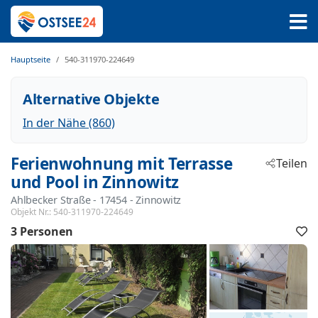
Hauptseite
540-311970-224649
Alternative Objekte
In der Nähe (860)
Ferienwohnung mit Terrasse
Teilen
und Pool in Zinnowitz
Ahlbecker Straße
 - 17454
 - Zinnowitz
Objekt Nr.:
540-311970-224649
3 Personen
F
h