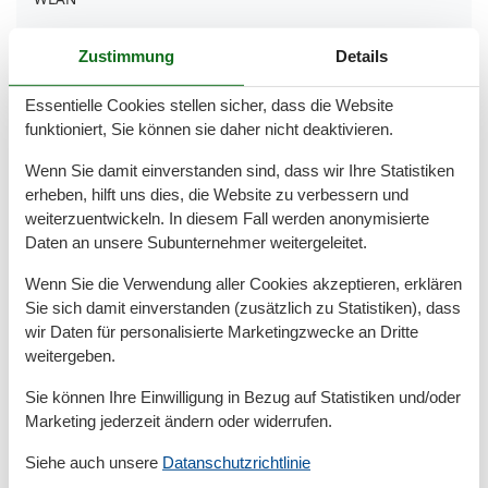
Allgemein
Zustimmung
Details
Heizung
Essentielle Cookies stellen sicher, dass die Website
Außen
funktioniert, Sie können sie daher nicht deaktivieren.
Fahrradstellplatz
Gartenstühle-/liegen
Wenn Sie damit einverstanden sind, dass wir Ihre Statistiken
Parkplatz am Objekt
erheben, hilft uns dies, die Website zu verbessern und
Parkplatz kostenfrei
weiterzuentwickeln. In diesem Fall werden anonymisierte
Terrasse/Veranda
Daten an unsere Subunternehmer weitergeleitet.
Außenanlage
Wenn Sie die Verwendung aller Cookies akzeptieren, erklären
Fahrradverleih
Sie sich damit einverstanden (zusätzlich zu Statistiken), dass
Garten/Liegewiese
wir Daten für personalisierte Marketingzwecke an Dritte
Grill
weitergeben.
Grillplatz
Kostenfreies Parken
Sie können Ihre Einwilligung in Bezug auf Statistiken und/oder
Marketing jederzeit ändern oder widerrufen.
Basic
Größe
75 m²
Siehe auch unsere
Datanschutzrichtlinie
Wohnzimmer
1