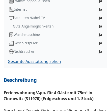
Swimmingpool aussen
Ja
Internet
Ja
Satelliten-/Kabel TV
Ja
Gute Angelmöglichkeiten
Ja
Waschmaschine
Ja
Geschirrspüler
Ja
Nichtraucher
Ja
Gesamte Ausstattung sehen
Beschreibung
Ferienwohnung/App. für 4 Gäste mit 75m² in
Zinnowitz (311970) (Erdgeschoss und 1. Stock)
Gern begrüßen wir Sie in unserer Wohnung 3 auf dem