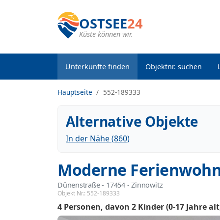
OSTSEE
24
Küste können wir.
Unterkünfte finden
Objektnr. suchen
Hauptseite
552-189333
Alternative Objekte
In der Nähe (860)
Moderne Ferienwohn
Dünenstraße
 - 17454
 - Zinnowitz
Objekt Nr.:
552-189333
4 Personen
davon 2 Kinder (0-17 Jahre alt