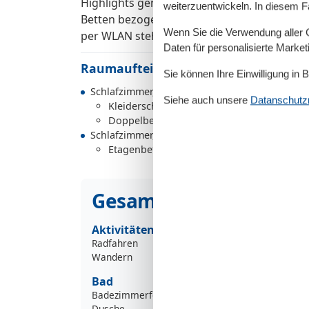
Highlights genießen möchten. Zusätzliche An
weiterzuentwickeln. In diesem F
Betten bezogen und die Handtücher liegen b
Wenn Sie die Verwendung aller Co
per WLAN steht den Gästen zur Verfügung -
Daten für personalisierte Marke
Raumaufteilung
Sie können Ihre Einwilligung in 
Schlafzimmer, 2 Personen
Siehe auch unsere
Datanschutzri
Kleiderschrank
Doppelbett
Schlafzimmer, 2 Personen
Etagenbett (Nur Kinder)
Gesamte Ausstattung
Aktivitäten
Radfahren
Wandern
Bad
Badezimmerfenster
Dusche