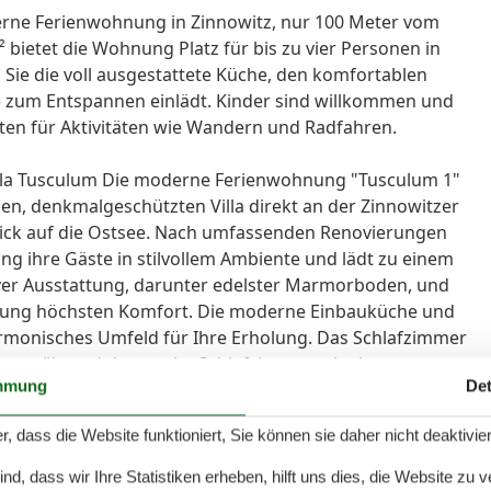
derne Ferienwohnung in Zinnowitz, nur 100 Meter vom
 bietet die Wohnung Platz für bis zu vier Personen in
Sie die voll ausgestattete Küche, den komfortablen
e zum Entspannen einlädt. Kinder sind willkommen und
ten für Aktivitäten wie Wandern und Radfahren.
 Villa Tusculum Die moderne Ferienwohnung "Tusculum 1"
len, denkmalgeschützten Villa direkt an der Zinnowitzer
ick auf die Ostsee. Nach umfassenden Renovierungen
g ihre Gäste in stilvollem Ambiente und lädt zu einem
siver Ausstattung, darunter edelster Marmorboden, und
hnung höchsten Komfort. Die moderne Einbauküche und
monisches Umfeld für Ihre Erholung. Das Schlafzimmer
tet, während das zweite Schlafzimmer mit einem
mmung
Det
 die hier ihre eigenen Träume verwirklichen können. Das
ige, ebenerdige Dusche und sorgt für zusätzliche
r, dass die Website funktioniert, Sie können sie daher nicht deaktivie
t der perfekte Rückzugsort für Ruhesuchende und
urlauber, die sowohl sportliche als auch kulturelle
d, dass wir Ihre Statistiken erheben, hilft uns dies, die Website zu 