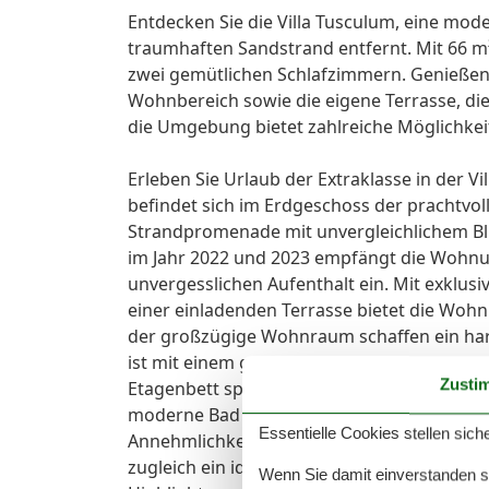
Entdecken Sie die Villa Tusculum, eine mo
traumhaften Sandstrand entfernt. Mit 66 m²
zwei gemütlichen Schlafzimmern. Genießen 
Wohnbereich sowie die eigene Terrasse, di
die Umgebung bietet zahlreiche Möglichkei
Erleben Sie Urlaub der Extraklasse in der
befindet sich im Erdgeschoss der prachtvol
Strandpromenade mit unvergleichlichem Bl
im Jahr 2022 und 2023 empfängt die Wohnun
unvergesslichen Aufenthalt ein. Mit exklu
einer einladenden Terrasse bietet die Wo
der großzügige Wohnraum schaffen ein har
ist mit einem großen Doppelbett ausgestat
Zusti
Etagenbett speziell für Kinder gedacht ist,
moderne Bad überzeugt durch eine großzüg
Essentielle Cookies stellen siche
Annehmlichkeiten. Diese Ferienwohnung is
zugleich ein idealer Ausgangspunkt für Aktiv
Wenn Sie damit einverstanden sin