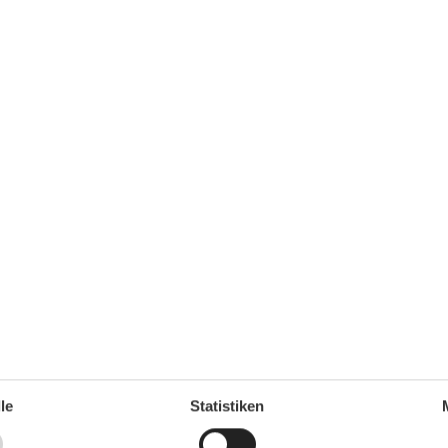
Doppelbetten
1
DVD
Erstausstattung
Esstisch
Etagenbett
1
Familie
Heizung
2023
Herd
HIFI
Internet
66 m²
Kleiderschrank
3
Lounge-Sitzgelegenheiten
Mülleimer
Rauchmelder
1
Sitzgelegenheiten im Esszimmer
Sofa
Spiegel
Staubsauger
1 km
TV
0 km
Warmes Wasser
00 m
WLAN
le
Statistiken
00 m
Wohnzimmer