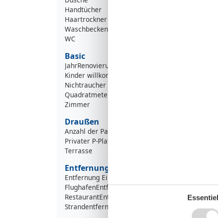
Handtücher
Haartrockner
Waschbecken
WC
Basic
JahrRenovierung
Kinder willkommen
Nichtraucher
Quadratmeter
Zimmer
Draußen
Anzahl der Parkplätze
Privater P-Platz
Terrasse
Entfernung
Entfernung Einkauf
FlughafenEntfernung
3500
RestaurantEntfernung
5
Essentiel
Strandentfernung
1