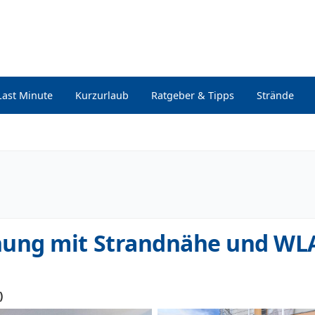
Last Minute
Kurzurlaub
Ratgeber & Tipps
Strände
ung mit Strandnähe und W
)