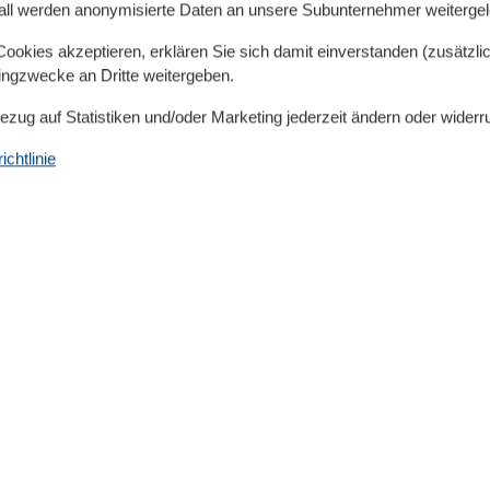
nehmlichkeiten und Service: - Bei Ihrer Anreise sind die
all werden anonymisierte Daten an unsere Subunternehmer weitergele
ereit (Erstausstattung) - Kostenloser Internetzugang
okies akzeptieren, erklären Sie sich damit einverstanden (zusätzlich
 ein kostenloser PKW-Stellplatz am Haus
tingzwecke an Dritte weitergeben.
Bezug auf Statistiken und/oder Marketing jederzeit ändern oder widerr
chtlinie
Unterkunft
Betten
4
Betten für Kinder
2
Bettwäsche
Bluray
CD Gerät