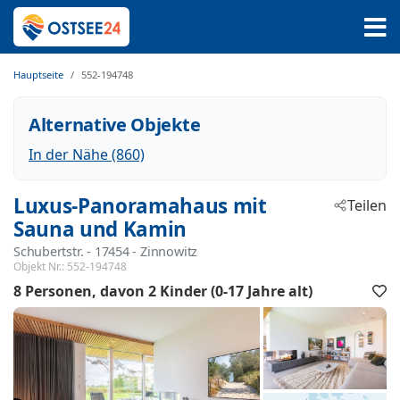
Hauptseite
552-194748
Alternative Objekte
In der Nähe (860)
Luxus-Panoramahaus mit
Teilen
Sauna und Kamin
Schubertstr.
 - 17454
 - Zinnowitz
Objekt Nr.:
552-194748
8 Personen
davon 2 Kinder (0-17 Jahre alt)
F
h