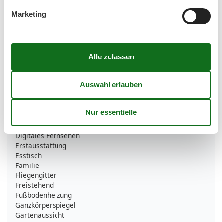
Toaster
Wasserkocher
Marketing
Unterkunft
Allergikerfreundlich
Anrichte
Anzahl der Fernseher
2
Babybett
1
Betten
8
Betten für Kinder
2
Bettwäsche
Bluray
Bücher
Digitales Fernsehen
Erstausstattung
Esstisch
Familie
Fliegengitter
Freistehend
Fußbodenheizung
Ganzkörperspiegel
Gartenaussicht