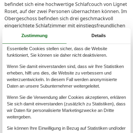
befindet sich eine hochwertige Schlafcouch von Lignet
Roset, auf der zwei Personen übernachten können. Im
Obergeschoss befinden sich drei geschmackvoll
eingerichtete Schlafzimmer mit einstiegsfreundlichen
Boxspring-Doppelbetten sowie zwei Bäder. Ein Bad
Zustimmung
Details
davon ist mit ebenerdiger Dusche ausgestattet, das
zweite Bad verfügt neben der Dusche über eine
Essentielle Cookies stellen sicher, dass die Website
Badewanne. Im Erdgeschoss befindet sich ein
funktioniert, Sie können sie daher nicht deaktivieren.
zusätzliches Gäste-WC. Der Außenbereich des
Wenn Sie damit einverstanden sind, dass wir Ihre Statistiken
Panoramahauses erstreckt sich auf 735m², ist klar
erheben, hilft uns dies, die Website zu verbessern und
strukturiert und verfügt über zwei Terrassen. Auf der
weiterzuentwickeln. In diesem Fall werden anonymisierte
Terrasse im Innenhof steht ein hochwertiger Gasgrill
Daten an unsere Subunternehmer weitergeleitet.
der Marke “BBQ Master” für gesellige Grillabende zur
Verfügung. Mitgebrachte Fahrräder können sicher in
Wenn Sie die Verwendung aller Cookies akzeptieren, erklären
einem abschließbaren Fahrradraum auf dem
Sie sich damit einverstanden (zusätzlich zu Statistiken), dass
wir Daten für personalisierte Marketingzwecke an Dritte
Grundstück abgestellt werden. Zum Haus gehören
weitergeben.
zwei PKW-Stellplätze unter dem Carport. WLAN steht
den Gästen des Hauses kostenfrei zur Verfügung.
Sie können Ihre Einwilligung in Bezug auf Statistiken und/oder
Auch an die ganz kleinen Gäste wird gedacht. So