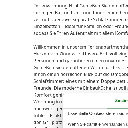
Ferienwohnung Nr. 4 Genießen Sie den offe
sonnigen Balkon führt und Ihnen einen her
verfügt über zwei separate Schlafzimmer: 
Einzelbetten – ideal für Familien oder Freu
sodass Sie Ihren Aufenthalt mit allem Kom
Willkommen in unserem Ferienapartmenthau
Herzen von Zinnowitz. Unsere 6 stilvoll ein
Personen und garantieren einen unvergessl
Genießen Sie den offenen Wohn- und Essber
Ihnen einen herrlichen Blick auf die Umge
Schlafzimmer: eines mit einem Doppelbett u
Freunde. Die moderne Einbauküche ist voll a
Komfort genießen können. Das Badezimmer 
Zusti
Wohnung in unserem Ferienhaus ist großzügi
hochwertiger Ausstattung und viel Liebe zum
Essentielle Cookies stellen siche
fühlen. Praktische Annehmlichkeiten und S
den Grillplatz mit Gartenmöbeln nutzen - d
Wenn Sie damit einverstanden sin