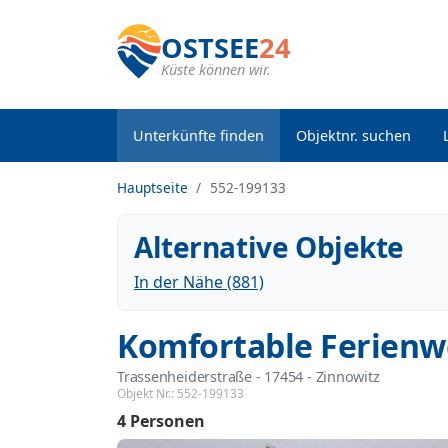
OSTSEE
24
Küste können wir.
Unterkünfte finden
Objektnr. suchen
Hauptseite
552-199133
Alternative Objekte
In der Nähe (881)
Komfortable Ferienw
Trassenheiderstraße
 - 17454
 - Zinnowitz
Objekt Nr.:
552-199133
4 Personen