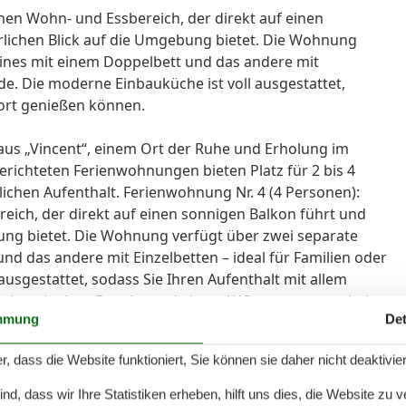
nen Wohn- und Essbereich, der direkt auf einen
rlichen Blick auf die Umgebung bietet. Die Wohnung
eines mit einem Doppelbett und das andere mit
nde. Die moderne Einbauküche ist voll ausgestattet,
fort genießen können.
s „Vincent“, einem Ort der Ruhe und Erholung im
gerichteten Ferienwohnungen bieten Platz für 2 bis 4
ichen Aufenthalt. Ferienwohnung Nr. 4 (4 Personen):
eich, der direkt auf einen sonnigen Balkon führt und
bung bietet. Die Wohnung verfügt über zwei separate
nd das andere mit Einzelbetten – ideal für Familien oder
usgestattet, sodass Sie Ihren Aufenthalt mit allem
ist mit einer Dusche und einem WC ausgestattet. Jede
mmung
Det
g geschnitten und individuell eingerichtet. Mit
 Detail sorgen wir dafür, dass Sie sich wie zu Hause
r, dass die Website funktioniert, Sie können sie daher nicht deaktivie
ervice: - auf unserem großen Grundstück können Sie
ie Parkplätze für unsere Appartements befinden sich auf
d, dass wir Ihre Statistiken erheben, hilft uns dies, die Website zu 