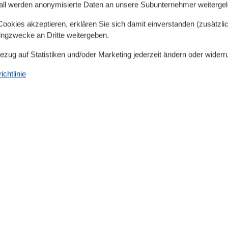
hrer Anreise sind die Betten bezogen und die
all werden anonymisierte Daten an unsere Subunternehmer weitergele
okies akzeptieren, erklären Sie sich damit einverstanden (zusätzlich
tingzwecke an Dritte weitergeben.
Bezug auf Statistiken und/oder Marketing jederzeit ändern oder widerr
chtlinie
Unterkunft
Balkon
Betten
4
Bettwäsche
Doppelbetten
1
Einzelbetten
2