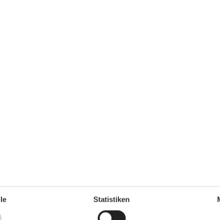
Erstausstattung
Esstisch
Esszimmer
Familie
Heizung
Herd
HIFI
60 m²
Internet
3
Kleiderschrank
Lounge-Sitzgelegenheiten
Mülleimer
1
Rauchmelder
Sitzgelegenheiten im Esszimmer
Sofa
00 m
Spiegel
,3 km
TV
Warmes Wasser
WLAN
Wohnzimmer
le
Statistiken