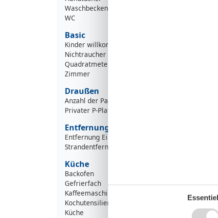
Waschbecken
WC
Basic
Kinder willkommen
Nichtraucher
Quadratmeter
Zimmer
Draußen
Anzahl der Parkplätze
Privater P-Platz
Entfernung
Entfernung Einkauf
6
Strandentfernung
1
Küche
Backofen
Gefrierfach
Kaffeemaschine
Essentiel
Kochutensilien
Küche