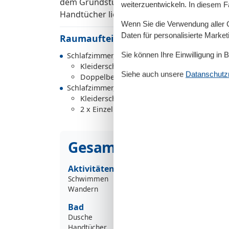
dem Grundstück und sind kostenfrei - bei I
weiterzuentwickeln. In diesem F
Handtücher liegen bereit (Erstausstattung).
Wenn Sie die Verwendung aller Co
Daten für personalisierte Marke
Raumaufteilung
Sie können Ihre Einwilligung in 
Schlafzimmer, 2 Personen
Kleiderschrank
Siehe auch unsere
Datanschutzri
Doppelbett
Schlafzimmer, 2 Personen
Kleiderschrank
2 x Einzelbett
Gesamte Ausstattung
Aktivitäten
Schwimmen
Wandern
Bad
Dusche
Handtücher