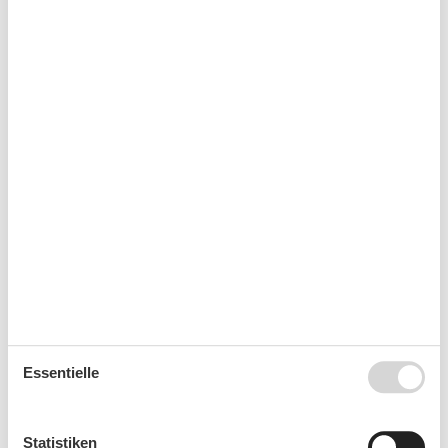
Hochstuhl
1
Internet
Kleiderschrank
Kultur
Lounge-Sitzgelegenheiten
Möglichkeit zur Raumverdunkelung
Radio
Rauchmelder
Schlafsofas für eine Person
1
Schminkspiegel
Sitzgelegenheiten im Esszimmer
Sofa
Spiegel
Staubsauger
TV
WLAN
Wohnzimmer
Wäscheständer
Essentielle
Kurzurlaub
Statistiken