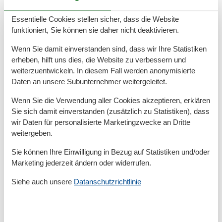
Gesamte Ausstattung
Essentielle Cookies stellen sicher, dass die Website
funktioniert, Sie können sie daher nicht deaktivieren.
Aktivitäten
Wenn Sie damit einverstanden sind, dass wir Ihre Statistiken
Bootsverleih
erheben, hilft uns dies, die Website zu verbessern und
Radfahren
weiterzuentwickeln. In diesem Fall werden anonymisierte
Wassersport
Daten an unsere Subunternehmer weitergeleitet.
Bad
Wenn Sie die Verwendung aller Cookies akzeptieren, erklären
Anzahl der Duschen
1
Sie sich damit einverstanden (zusätzlich zu Statistiken), dass
Dusche
wir Daten für personalisierte Marketingzwecke an Dritte
Handtücher
weitergeben.
Haartrockner
Waschbecken
Sie können Ihre Einwilligung in Bezug auf Statistiken und/oder
WC
Marketing jederzeit ändern oder widerrufen.
Basic
Siehe auch unsere
Datanschutzrichtlinie
Anzahl der Stockwerke
2
Baujahr
2004
Kinder willkommen
Nichtraucher