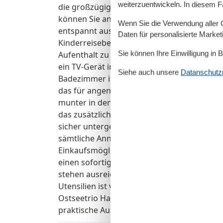
weiterzuentwickeln. In diesem F
die großzügige Terrasse, die Ihnen einen idy
können Sie an warmen Tagen die frische Os
Wenn Sie die Verwendung aller Co
entspannt ausklingen lassen. Kinder sind i
Daten für personalisierte Marke
Kinderreisebett sowie ein Hochstuhl stehe
Sie können Ihre Einwilligung in 
Aufenthalt zu ermöglichen. Zu den weiteren
ein TV-Gerät im Wohnbereich, die Ihren Auf
Siehe auch unsere
Datanschutzri
Badezimmer ist funktional eingerichtet und 
das für angenehmes Tageslicht sorgt, sowie
munter in den Tag starten können. Ergänz
das zusätzlichen Komfort bietet. Ein absch
sicher untergebracht sind. Die zentrale La
sämtliche Annehmlichkeiten der Stadt – vo
Einkaufsmöglichkeiten – in wenigen Minuten
einen sofortigen und sorgenfreien Start in I
stehen ausreichend Handtücher bereit und
Utensilien ist vorhanden. Erleben Sie unv
Ostseetrio Haus 3 - 18 – Ihrem perfekten
praktische Ausstattung und eine zentrale L