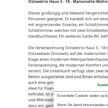
Ostseetrio Haus 3 - 18 - Maisonette-Woh
Dieses großzügig und liebevoll hergerichtet
Personen geeignet. Es handelt sich um ei
mit angrenzender Essecke, ein Schlafzimme
Schlafzimmer, welches mit zwei Einzelbette
Handtuchheizer. Ein weiteres Gäste-WC befi
Die Ferienwohnung Ostseetrio Haus 3 - 18 
Ostseebads Zinnowitz auf der malerischen I
Etage eines modernen Mehrparteienhauses, 
Ferienwohnung, die modernen Komfort und
vereint. Die Unterkunft verfügt über zwei l
Betten ausgestattet sind und Ihnen erhols
auch eine gemütliche Schlafcouch integriert 
Zusti
ideal für Paare, Familien oder kleine Grupp
befindet, ist voll ausgestattet mit allen w
Essentielle Cookies stellen siche
und Mikrowelle. Der offene Zugang zum Woh
Wenn Sie damit einverstanden sin
dazu ein, gemeinsam kulinarische Genüsse 