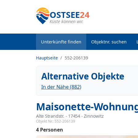
OSTSEE
24
Küste können wir.
Unterkünfte finden
Objektnr. suchen
Hauptseite
552-206139
Alternative Objekte
In der Nähe (882)
Maisonette-Wohnung 
Alte Strandstr.
 - 17454
 - Zinnowitz
Objekt Nr.:
552-206139
4 Personen