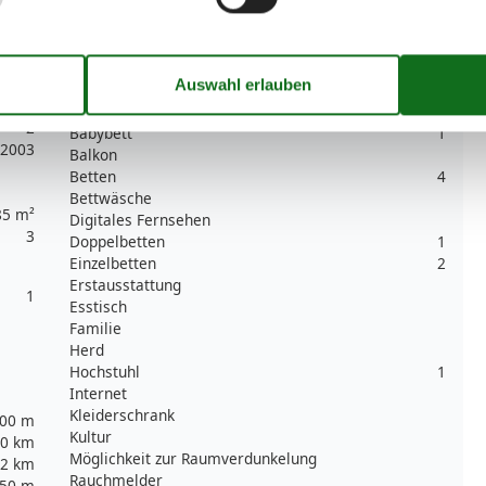
Teller
1
Toaster
Wasserkocher
Unterkunft
Anzahl der Fernseher
1
2
Babybett
1
2003
Balkon
Betten
4
Bettwäsche
85 m²
Digitales Fernsehen
3
Doppelbetten
1
Einzelbetten
2
Erstausstattung
1
Esstisch
Familie
Herd
Hochstuhl
1
Internet
Kleiderschrank
00 m
Kultur
0 km
Möglichkeit zur Raumverdunkelung
,2 km
Rauchmelder
50 m