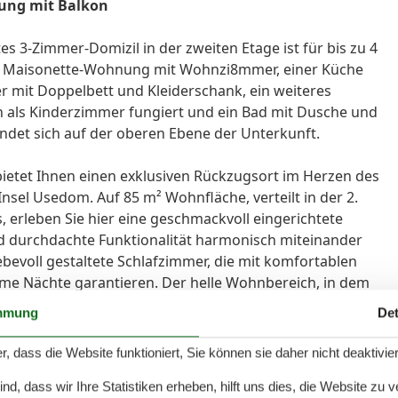
nung mit Balkon
es 3-Zimmer-Domizil in der zweiten Etage ist für bis zu 4
ne Maisonette-Wohnung mit Wohnzi8mmer, einer Küche
r mit Doppelbett und Kleiderschank, ein weiteres
n als Kinderzimmer fungiert und ein Bad mit Dusche und
ndet sich auf der oberen Ebene der Unterkunft.
bietet Ihnen einen exklusiven Rückzugsort im Herzen des
nsel Usedom. Auf 85 m² Wohnfläche, verteilt in der 2.
erleben Sie hier eine geschmackvoll eingerichtete
 durchdachte Funktionalität harmonisch miteinander
iebevoll gestaltete Schlafzimmer, die mit komfortablen
ame Nächte garantieren. Der helle Wohnbereich, in dem
ist, bietet ausreichend Platz für eine dritte Person –
mmung
Det
en. Die separate Küche, die sich in einem eigenen Raum
ichtigen Geräten wie Backofen, Spülmaschine, Ceranfeld
r, dass die Website funktioniert, Sie können sie daher nicht deaktivie
nbereich fördert ein geselliges Miteinander und lädt
d, dass wir Ihre Statistiken erheben, hilft uns dies, die Website zu 
zu erleben. Ein besonderes Highlight der Wohnung ist