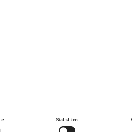
Küche
Backofen
Gefrierfach
Kaffeemaschine
Kochutensilien
Küche
Kühlschrank
le
Statistiken
1
Microwelle
Spülmaschine