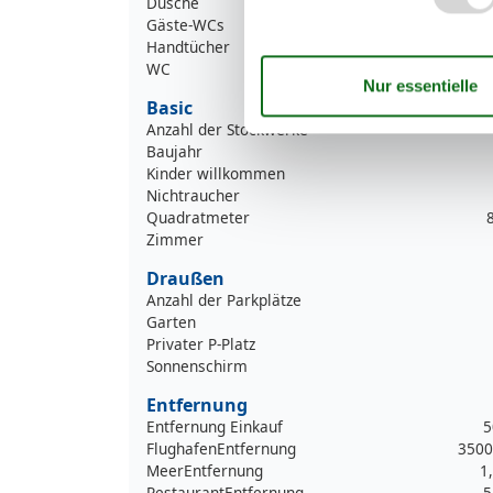
Dusche
Gäste-WCs
Handtücher
WC
Basic
Anzahl der Stockwerke
Baujahr
Kinder willkommen
Nichtraucher
Quadratmeter
Zimmer
Draußen
Anzahl der Parkplätze
Garten
Privater P-Platz
Sonnenschirm
Entfernung
Entfernung Einkauf
5
FlughafenEntfernung
3500
MeerEntfernung
1
RestaurantEntfernung
5