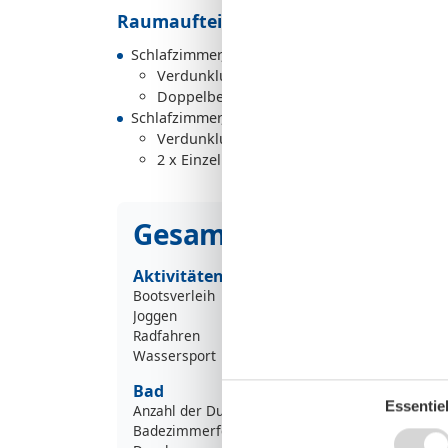
Raumaufteilung
Schlafzimmer, 2 Personen
Verdunklungsvorhänge, Kleiderschrank
Doppelbett
Schlafzimmer, 2 Personen
Verdunklungsvorhänge, Kleiderschrank
2 x Einzelbett
Gesamte Ausstattung
Aktivitäten
Bootsverleih
Joggen
Radfahren
Wassersport
Bad
Essentiel
Anzahl der Duschen
Badezimmerfenster