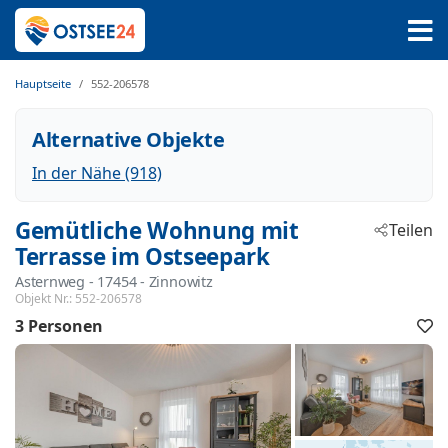
Hauptseite
552-206578
Alternative Objekte
In der Nähe (918)
Gemütliche Wohnung mit
Teilen
Terrasse im Ostseepark
Asternweg
 - 17454
 - Zinnowitz
Objekt Nr.:
552-206578
3 Personen
F
h