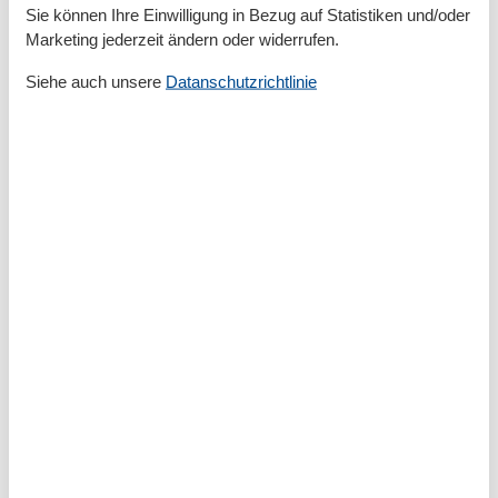
Anzahl der Parkplätze
1
Sie können Ihre Einwilligung in Bezug auf Statistiken und/oder
Liegewiese
Marketing jederzeit ändern oder widerrufen.
Privater P-Platz
Sonnenschirm
Siehe auch unsere
Datanschutzrichtlinie
Terrasse
Entfernung
Entfernung Einkauf
350 m
FlughafenEntfernung
35000 km
MeerEntfernung
800 m
RestaurantEntfernung
400 m
SeeEntfernung
3000 km
StadtEntfernung
800 m
Strandentfernung
800 m
Küche
Backofen
Gefrierfach
Kaffeemaschine
Kochutensilien
Küche
Kühlschrank