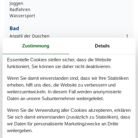
Joggen
Radfahren
Wassersport
Bad
Anzahl der Duschen
1
Badezimmerfenster
Zustimmung
Details
Dusche
Handtücher
Essentielle Cookies stellen sicher, dass die Website
Haartrockner
funktioniert, Sie können sie daher nicht deaktivieren.
Waschbecken
WC
Wenn Sie damit einverstanden sind, dass wir Ihre Statistiken
erheben, hilft uns dies, die Website zu verbessern und
Basic
weiterzuentwickeln. In diesem Fall werden anonymisierte
Anzahl der Stockwerke
3
Daten an unsere Subunternehmer weitergeleitet.
Kinder willkommen
Nichtraucher
Wenn Sie die Verwendung aller Cookies akzeptieren, erklären
Quadratmeter
60 m²
Sie sich damit einverstanden (zusätzlich zu Statistiken), dass
Zimmer
3
wir Daten für personalisierte Marketingzwecke an Dritte
Draußen
weitergeben.