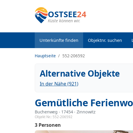
OSTSEE
24
Küste können wir.
Unterkünfte finden
Objektnr. suchen
Hauptseite
552-206592
Alternative Objekte
In der Nähe (921)
Gemütliche Ferienwo
Buchenweg
 - 17454
 - Zinnowitz
Objekt Nr.:
552-206592
3 Personen