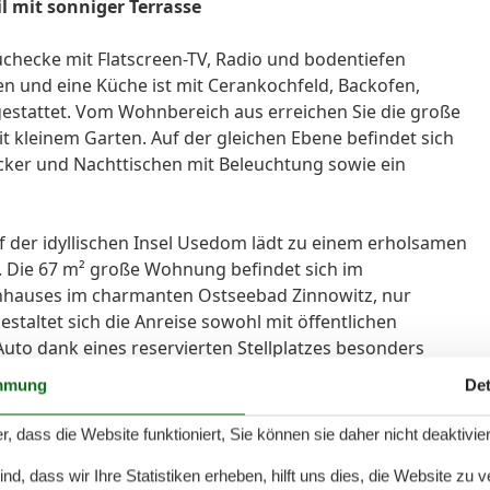
 mit sonniger Terrasse
hecke mit Flatscreen-TV, Radio und bodentiefen
en und eine Küche ist mit Cerankochfeld, Backofen,
estattet. Vom Wohnbereich aus erreichen Sie die große
 kleinem Garten. Auf der gleichen Ebene befindet sich
ker und Nachttischen mit Beleuchtung sowie ein
der idyllischen Insel Usedom lädt zu einem erholsamen
. Die 67 m² große Wohnung befindet sich im
nhauses im charmanten Ostseebad Zinnowitz, nur
staltet sich die Anreise sowohl mit öffentlichen
uto dank eines reservierten Stellplatzes besonders
ereich der Ferienwohnung bietet Platz für drei Personen
mmung
Det
fzimmer, die mit behaglichen Betten ausgestattet sind.
itteln Ruhe und Geborgenheit und ermöglichen einen
r, dass die Website funktioniert, Sie können sie daher nicht deaktivie
Highlight ist die separate, komplett geschlossene Küche,
d, dass wir Ihre Statistiken erheben, hilft uns dies, die Website zu 
en, Spülmaschine, Ceranfeld, Mikrowelle und neben der