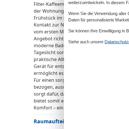
weiterzuentwickeln. In diesem F
Filter-Kaffeemaschine mit einer Senseo Ka
der Wohnung zur sonnigen Terrasse eröffne
Wenn Sie die Verwendung aller Co
Frühstück im Freien oder bei einem lauen A
Daten für personalisierte Marke
Kontakt zur Natur und das freundliche Amb
Sie können Ihre Einwilligung in 
vom ersten Moment an wohlfühlen. Kinder f
Angebot richtet sich an die ganze Familie, 
Siehe auch unsere
Datanschutzri
moderne Badezimmer verfügt über eine ebe
Tageslicht sorgt, und einen großzügigen Sp
praktische Alltagssituationen bestens geeig
Gerät für entspannte Stunden bereit. Ein 
ermöglicht es Ihnen, Ihr Fahrrad sicher zu
Für einen sorgenfreien Urlaub wurde an alle 
bezogen, ausreichend Handtücher liegen be
sorgt dafür, dass Sie sofort einziehen und
bietet somit eine ideale Kombination aus m
Komfort – ein perfekter Rückzugsort, um d
Raumaufteilung