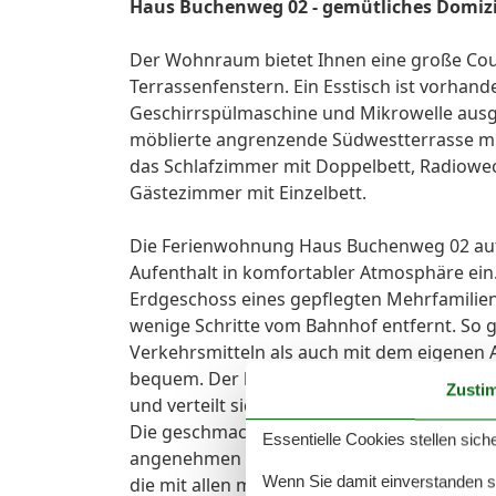
Haus Buchenweg 02 - gemütliches Domizil
Der Wohnraum bietet Ihnen eine große Couc
Terrassenfenstern. Ein Esstisch ist vorhand
Geschirrspülmaschine und Mikrowelle ausg
möblierte angrenzende Südwestterrasse mit
das Schlafzimmer mit Doppelbett, Radiowec
Gästezimmer mit Einzelbett.
Die Ferienwohnung Haus Buchenweg 02 auf 
Aufenthalt in komfortabler Atmosphäre ein
Erdgeschoss eines gepflegten Mehrfamilie
wenige Schritte vom Bahnhof entfernt. So ge
Verkehrsmitteln als auch mit dem eigenen A
bequem. Der liebevoll eingerichtete Wohnb
Zusti
und verteilt sich auf zwei gemütliche Schla
Die geschmackvoll gestalteten Räume verm
Essentielle Cookies stellen siche
angenehmen Start in den Tag. Ein weiteres 
Wenn Sie damit einverstanden sin
die mit allen modernen Geräten wie Backof