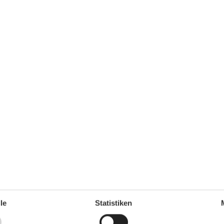
Küche
Backofen
Gefrierfach
Kaffeemaschine
Kochutensilien
Küche
Kühlschrank
Microwelle
Spülmaschine
1
le
Statistiken
Teller
Toaster
Wasserkocher