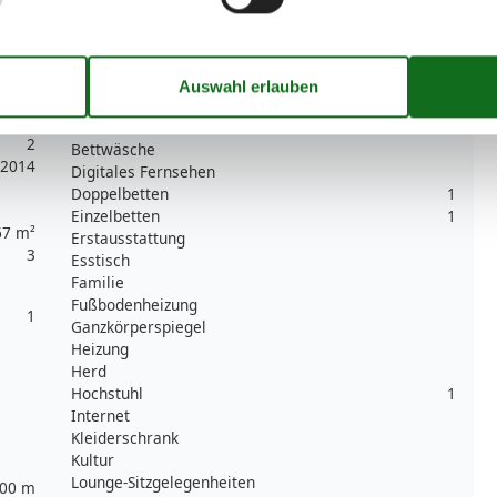
Unterkunft
Anrichte
Anzahl der Fernseher
1
Babybett
1
Betten
3
2
Bettwäsche
2014
Digitales Fernsehen
Doppelbetten
1
Einzelbetten
1
67 m²
Erstausstattung
3
Esstisch
Familie
Fußbodenheizung
1
Ganzkörperspiegel
Heizung
Herd
Hochstuhl
1
Internet
Kleiderschrank
Kultur
Lounge-Sitzgelegenheiten
00 m