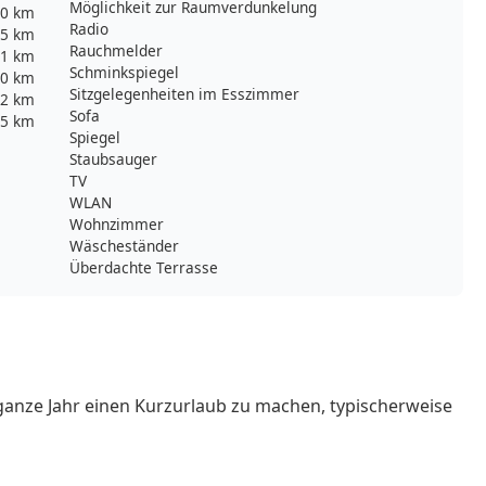
Möglichkeit zur Raumverdunkelung
0 km
Radio
,5 km
Rauchmelder
1 km
Schminkspiegel
0 km
Sitzgelegenheiten im Esszimmer
,2 km
Sofa
,5 km
Spiegel
Staubsauger
TV
WLAN
Wohnzimmer
Wäscheständer
Überdachte Terrasse
ganze Jahr einen Kurzurlaub zu machen, typischerweise