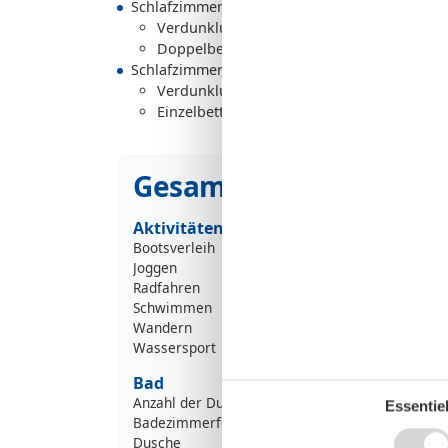
Schlafzimmer, 2 Personen
Verdunklungsvorhänge, Kleiderschrank
Doppelbett
Schlafzimmer, 1 Person
Verdunklungsvorhänge, Kleiderschrank
Einzelbett
Gesamte Ausstattung
Aktivitäten
Bootsverleih
Joggen
Radfahren
Schwimmen
Wandern
Wassersport
Bad
Anzahl der Duschen
Essentiel
Badezimmerfenster
Dusche