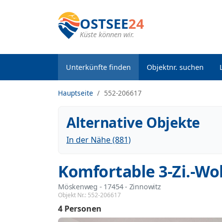
OSTSEE
24
Küste können wir.
Unterkünfte finden
Objektnr. suchen
Hauptseite
552-206617
Alternative Objekte
In der Nähe (881)
Komfortable 3-Zi.-Wo
Möskenweg
 - 17454
 - Zinnowitz
Objekt Nr.:
552-206617
4 Personen