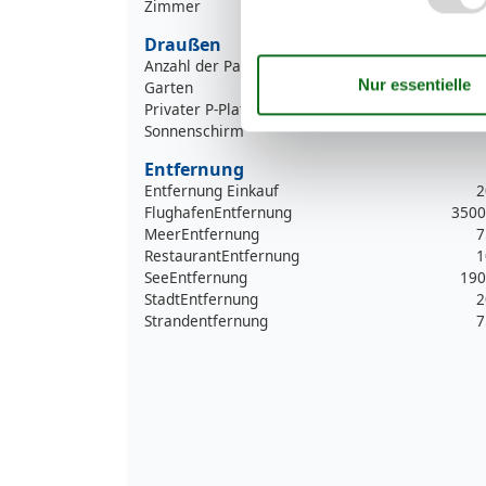
Zimmer
Draußen
Anzahl der Parkplätze
Garten
Privater P-Platz
Sonnenschirm
Entfernung
Entfernung Einkauf
2
FlughafenEntfernung
3500
MeerEntfernung
7
RestaurantEntfernung
1
SeeEntfernung
190
StadtEntfernung
2
Strandentfernung
7