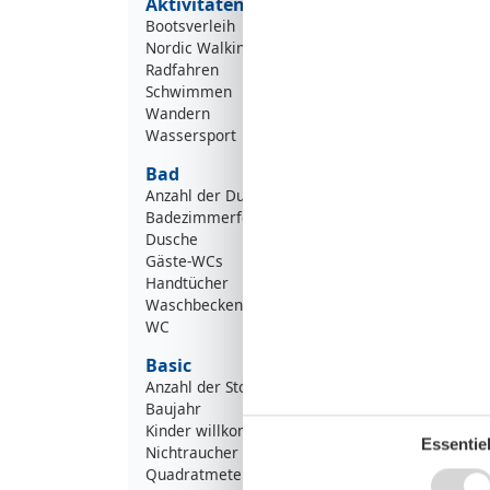
Aktivitäten
Bootsverleih
Nordic Walking
Radfahren
Schwimmen
Wandern
Wassersport
Bad
Anzahl der Duschen
Badezimmerfenster
Dusche
Gäste-WCs
Handtücher
Waschbecken
WC
Basic
Anzahl der Stockwerke
Baujahr
Kinder willkommen
Essentiel
Nichtraucher
Quadratmeter