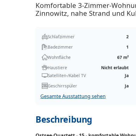
Komfortable 3-Zimmer-Wohnun
Zinnowitz, nahe Strand und Kul
Schlafzimmer
2
Badezimmer
1
Wohnfläche
67 m²
Haustiere
Nicht erlaubt
Satelliten-/Kabel TV
Ja
Geschirrspüler
Ja
Gesamte Ausstattung sehen
Beschreibung
Ostsee-Quartett - 15 - komfortable Woh