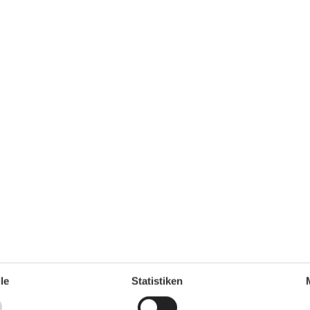
Küche
Backofen
Gefrierfach
Kaffeemaschine
Kochutensilien
Küche
Kühlschrank
Microwelle
Spülmaschine
1
Teller
Toaster
Wasserkocher
1
Unterkunft
Anrichte
Anzahl der Fernseher
3
Babybett
1
Balkon
3
Betten
4
2000
Bettwäsche
Bügelbrett
le
Statistiken
Digitales Fernsehen
67 m²
Doppelbetten
1