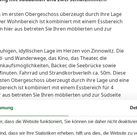
 im ersten Obergeschoss überzeugt durch ihre Lage
er Wohnbereich ist kombiniert mit einem Essbereich
n hier aus betreten Sie Ihren möblierten und zur
ruhigen, idyllischen Lage im Herzen von Zinnowitz. Die
- und Wanderwege, das Kino, das Theater, die
inkaufsmöglichkeiten, Bäcker, die Seebrücke sowie
 Minuten. Fahrrad und Strandkorbverleih ca. 50m. Diese
ten Obergeschoss überzeugt durch ihre Lage und eine
reich ist kombiniert mit einem Essbereich für 4
 aus betreten Sie Ihren möblierten und zur Südseite
r, Sie genießen hier den Sonnenuntergang bei einem guten
mmung
Det
 Alltagsstress. Die Küchenzeile ist mit einem
hirrspülmaschine und Kaffeemaschine ausgestattet.
r, dass die Website funktioniert, Sie können sie daher nicht deaktivie
mit einem Doppelbett (Liegefläche 1,80m x 2,00m), einem
ank eingerichtet. Im zweiten Schlafzimmer (Liegefläche
d, dass wir Ihre Statistiken erheben, hilft uns dies, die Website zu 