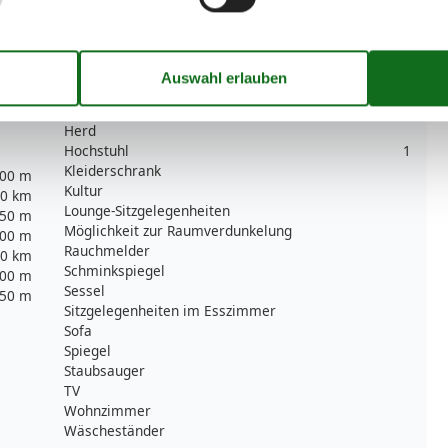
3
Erstausstattung
Esstisch
Familie
1
Fliegengitter
Ganzkörperspiegel
Heizung
Herd
Hochstuhl
1
Kleiderschrank
00 m
Kultur
0 km
Lounge-Sitzgelegenheiten
50 m
Möglichkeit zur Raumverdunkelung
00 m
Rauchmelder
0 km
Schminkspiegel
00 m
Sessel
50 m
Sitzgelegenheiten im Esszimmer
Sofa
Spiegel
Staubsauger
TV
Wohnzimmer
Wäscheständer