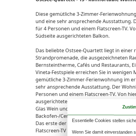
Diese gemütliche 3-Zimmer-Ferienwohnung
und eine sehr ansprechende Ausstattung. D
für 4 Personen und einem Flatscreen-TV. Vo
Südseite ausgerichteten Balkon.
Das beliebte Ostsee-Quartett liegt in einer 
Strandpromenade, die ausgezeichneten Rad
Bernsteintherme, Cafés und Restaurants, E
Vineta-Festspiele erreichen Sie in wenigen
gemütliche 3-Zimmer-Ferienwohnung im ers
sehr ansprechende Ausstattung. Der Wohnbe
Personen und einem Flatscreen-TV. Von hier
ausgerichteten Balkon. Stellen Sie sich vo
Zusti
Glas Wein und entfliehen so vollkommen dem
Backofen-/Cerankochfeld, Mikrowelle, Gesc
Essentielle Cookies stellen siche
Das erste der beiden Schlafzimmer ist mit 
Flatscreen-TV und einem großen Kleiderschr
Wenn Sie damit einverstanden sin