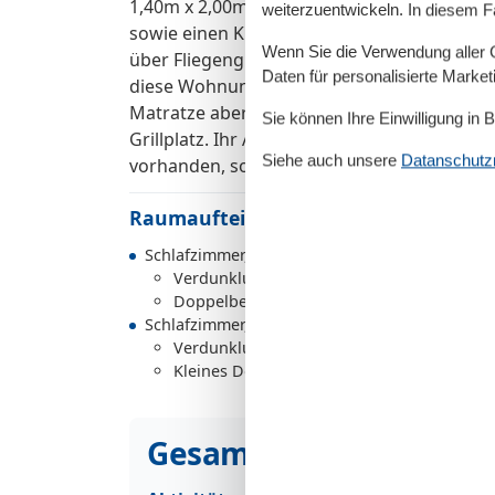
1,40m x 2,00m) finden Sie ebenfalls ein ge
weiterzuentwickeln. In diesem F
sowie einen Kleiderschrank mit Spiegel. 
Wenn Sie die Verwendung aller Co
über Fliegengitter. Das moderne Badezimmer
Daten für personalisierte Marke
diese Wohnung ein separates Gäste-WC. Für 
Matratze aber ohne Wäsche) und ein Kinder
Sie können Ihre Einwilligung in 
Grillplatz. Ihr Auto können Sie in der Tiefga
Siehe auch unsere
Datanschutzri
vorhanden, sodass die Räder sicher unterg
Raumaufteilung
Schlafzimmer, 2 Personen
Verdunklungsvorhänge, Kleiderschrank
Doppelbett
Schlafzimmer, 2 Personen
Verdunklungsvorhänge, Kleiderschrank
Kleines Doppelbett
Gesamte Ausstattung