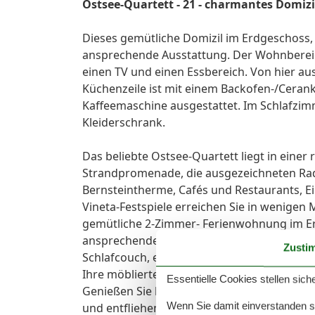
Ostsee-Quartett - 21 - charmantes Domizi
Dieses gemütliche Domizil im Erdgeschoss,
ansprechende Ausstattung. Der Wohnbereich
einen TV und einen Essbereich. Von hier aus
Küchenzeile ist mit einem Backofen-/Ceran
Kaffeemaschine ausgestattet. Im Schlafzimm
Kleiderschrank.
Das beliebte Ostsee-Quartett liegt in einer 
Strandpromenade, die ausgezeichneten Rad
Bernsteintherme, Cafés und Restaurants, E
Vineta-Festspiele erreichen Sie in wenigen
gemütliche 2-Zimmer- Ferienwohnung im Er
ansprechende Ausstattung. Der Wohnbereich
Zusti
Schlafcouch, einen Flatscreen-TV und einen 
Ihre möblierte Terrasse zur Südseite. Auf d
Essentielle Cookies stellen siche
Genießen Sie hier Ihr üppiges Frühstück o
Wenn Sie damit einverstanden sin
und entfliehen Sie so vollkommen Ihrem Allt