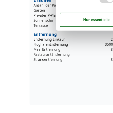
Draußen
Anzahl der Parkplätze
Garten
Privater P-Platz
Sonnenschirm
Terrasse
Entfernung
Entfernung Einkauf
2
FlughafenEntfernung
3500
MeerEntfernung
8
RestaurantEntfernung
Strandentfernung
8