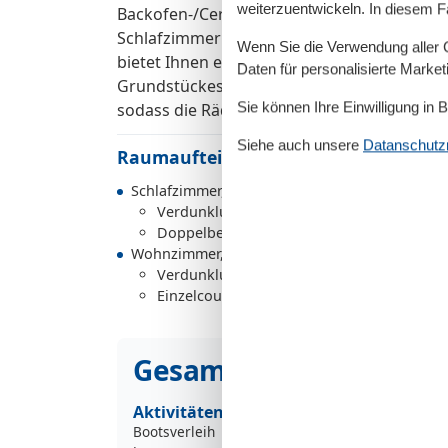
weiterzuentwickeln. In diesem F
Backofen-/Cerankochfeld, Mikrowelle, Gesc
Schlafzimmer befindet sich ein Doppelbet
Wenn Sie die Verwendung aller Co
bietet Ihnen eine Dusche und ein WC. Ihren
Daten für personalisierte Marke
Grundstückes. WLAN ist kostenfrei vorhande
Sie können Ihre Einwilligung in 
sodass die Räder sicher untergestellt werd
Siehe auch unsere
Datanschutzri
Raumaufteilung
Schlafzimmer, 2 Personen
Verdunklungsvorhänge, Kleiderschrank
Doppelbett
Wohnzimmer, 1 Person
Verdunklungsvorhänge
Einzelcouch
Gesamte Ausstattung
Aktivitäten
Bootsverleih