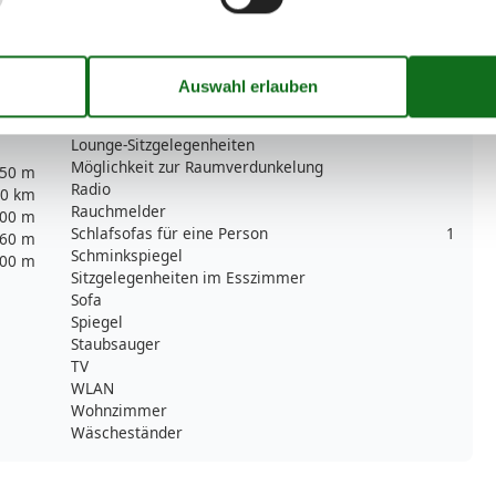
Ganzkörperspiegel
1
Heizung
Herd
Internet
Kleiderschrank
Kultur
Lounge-Sitzgelegenheiten
Möglichkeit zur Raumverdunkelung
50 m
Radio
0 km
Rauchmelder
00 m
Schlafsofas für eine Person
1
60 m
Schminkspiegel
00 m
Sitzgelegenheiten im Esszimmer
Sofa
Spiegel
Staubsauger
TV
WLAN
Wohnzimmer
Wäscheständer