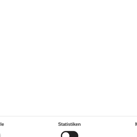
Gefrierfach
Kaffeemaschine
Kochutensilien
Küche
Kühlschrank
Microwelle
Rührgerät
1
Spülmaschine
Teller
Toaster
Wasserkocher
Unterkunft
Anrichte
Anzahl der Fernseher
1
Betten
3
3
Bettwäsche
1999
Bügeleisen
Digitales Fernsehen
Doppelbetten
1
50 m²
Erstausstattung
le
Statistiken
2
Esstisch
Familie