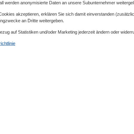
all werden anonymisierte Daten an unsere Subunternehmer weitergele
hirrspülmaschine und Kaffeemaschine ausgestattet. Im
t und ein Kleiderschrank. Das moderne Badezimmer
okies akzeptieren, erklären Sie sich damit einverstanden (zusätzlich
 PKW parken Sie auf einen eigenen Stellplatz des
tingzwecke an Dritte weitergeben.
n. Für Fahrräder ist ein separater Keller vorhanden,
Bezug auf Statistiken und/oder Marketing jederzeit ändern oder widerr
en können.
chtlinie
Küche
Backofen