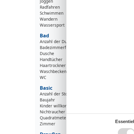
Joggen
Radfahren
Schwimmen
Wandern
Wassersport
Bad
Anzahl der Duschen
Badezimmerfenster
Dusche
Handtücher
Haartrockner
Waschbecken
WC
Basic
Anzahl der Stockwerke
Baujahr
Kinder willkommen
Nichtraucher
Quadratmeter
Essentiel
Zimmer