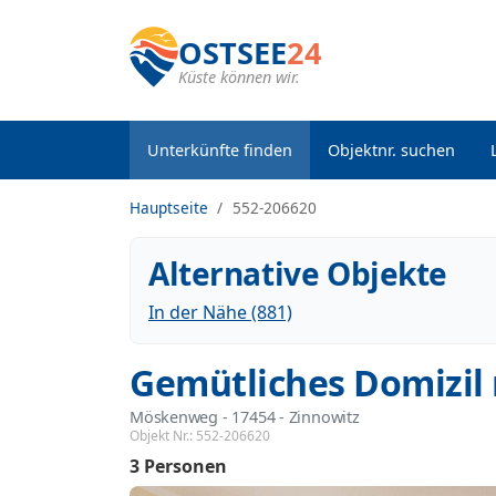
OSTSEE
24
Küste können wir.
Unterkünfte finden
Objektnr. suchen
Hauptseite
552-206620
Alternative Objekte
In der Nähe (881)
Gemütliches Domizil 
Möskenweg
 - 17454
 - Zinnowitz
Objekt Nr.:
552-206620
3 Personen