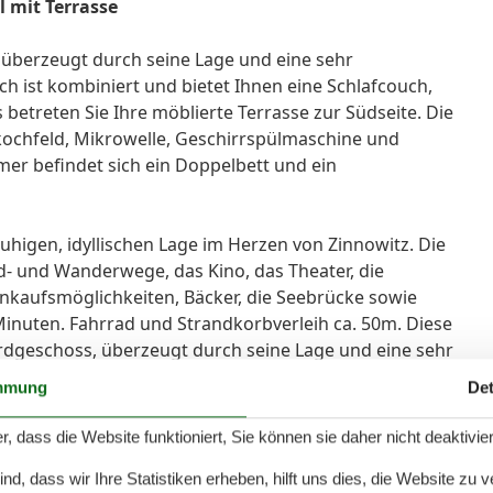
l mit Terrasse
 überzeugt durch seine Lage und eine sehr
 ist kombiniert und bietet Ihnen eine Schlafcouch,
 betreten Sie Ihre möblierte Terrasse zur Südseite. Die
kochfeld, Mikrowelle, Geschirrspülmaschine und
er befindet sich ein Doppelbett und ein
ruhigen, idyllischen Lage im Herzen von Zinnowitz. Die
- und Wanderwege, das Kino, das Theater, die
inkaufsmöglichkeiten, Bäcker, die Seebrücke sowie
 Minuten. Fahrrad und Strandkorbverleih ca. 50m. Diese
dgeschoss, überzeugt durch seine Lage und eine sehr
 ist kombiniert und bietet Ihnen eine ausziehbare
mmung
Det
Essbereich für vier Personen. Von hier aus betreten Sie
er Terrasse befindet sich ein moderner Strandkorb.
r, dass die Website funktioniert, Sie können sie daher nicht deaktivie
der den Sonnenuntergang bei einem guten Glas Wein
d, dass wir Ihre Statistiken erheben, hilft uns dies, die Website zu 
agsstress. Die Küchenzeile ist mit einem