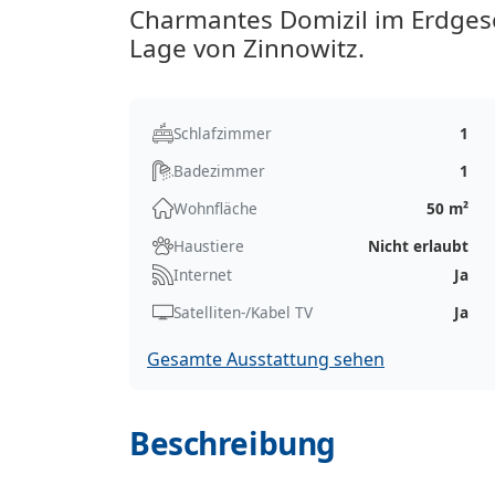
Charmantes Domizil im Erdgesc
Lage von Zinnowitz.
Schlafzimmer
1
Badezimmer
1
Wohnfläche
50 m²
Haustiere
Nicht erlaubt
Internet
Ja
Satelliten-/Kabel TV
Ja
Gesamte Ausstattung sehen
Beschreibung