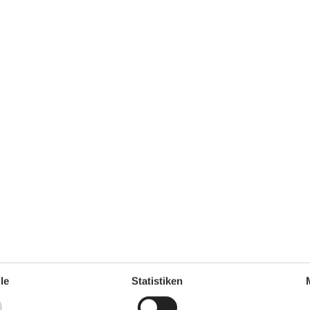
Unterkunft
Anzahl der Fernseher
1
Balkon
Betten
4
Bettwäsche
CD Gerät
Digitales Fernsehen
Doppelbetten
1
1
DVD
Erstausstattung
Esstisch
Familie
Gartenaussicht
Heizung
Herd
Internet
Kleiderschrank
le
Statistiken
3
Kultur
1997
Lounge-Sitzgelegenheiten