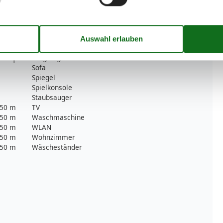
Möglichkeit zur Raumverdunkelung
Radio
47 m²
Rauchmelder
2
Schlafsofas
1
Sessel
Sitzgelegenheiten im Esszimmer
1
Sofa
Spiegel
Spielkonsole
Staubsauger
50 m
TV
50 m
Waschmaschine
50 m
WLAN
50 m
Wohnzimmer
50 m
Wäscheständer