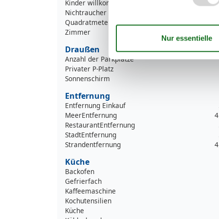
Kinder willkommen
Nichtraucher
Quadratmeter
Zimmer
Draußen
Anzahl der Parkplätze
Privater P-Platz
Sonnenschirm
Entfernung
Entfernung Einkauf
MeerEntfernung
4
RestaurantEntfernung
StadtEntfernung
Strandentfernung
4
Küche
Backofen
Gefrierfach
Kaffeemaschine
Kochutensilien
Küche