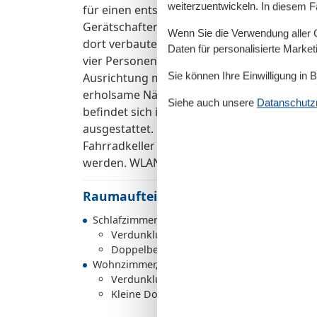
weiterzuentwickeln. In diesem F
für einen entspannten Filmeabend. Die mod
Gerätschaften und Utensilien, so dass Sie 
Wenn Sie die Verwendung aller Co
dort verbaute Mikrowelle verfügt außerdem 
Daten für personalisierte Marke
vier Personen befindet sich unmittelbar da
Sie können Ihre Einwilligung in 
Ausrichtung mit zahlreichen Sonnenstunden
erholsame Nächte. Auf einen geräumigen Kl
Siehe auch unsere
Datanschutzri
befindet sich im Wohnungsflur. Das Badez
ausgestattet. Ein Stellplatz zur Unterkunft
Fahrradkeller untergebracht oder alternat
werden. WLAN steht Ihnen kostenfrei zur V
Raumaufteilung
Schlafzimmer, 2 Personen
Verdunklungsvorhänge, Kleiderschrank
Doppelbett
Wohnzimmer, 2 Personen
Verdunklungsvorhänge
Kleine Doppelcouch