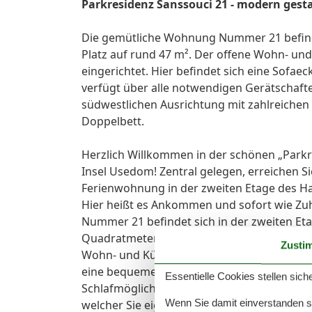
Parkresidenz Sanssouci 21 - modern gesta
Die gemütliche Wohnung Nummer 21 befindet
Platz auf rund 47 m². Der offene Wohn- u
eingerichtet. Hier befindet sich eine Sofa
verfügt über alle notwendigen Gerätschafte
südwestlichen Ausrichtung mit zahlreichen
Doppelbett.
Herzlich Willkommen in der schönen „Parkr
Insel Usedom! Zentral gelegen, erreichen 
Ferienwohnung in der zweiten Etage des Ha
Hier heißt es Ankommen und sofort wie Zuh
Nummer 21 befindet sich in der zweiten Etag
Quadratmetern. Ideal für Paare, Alleinreise
Zusti
Wohn- und Küchenbereich wurde geschmackv
eine bequeme Sofaecke mit Sessel und einem
Essentielle Cookies stellen siche
Schlafmöglichkeit dienen. Außerdem wird Ih
Wenn Sie damit einverstanden sin
welcher Sie eigens mitgebrachte Spiele spi