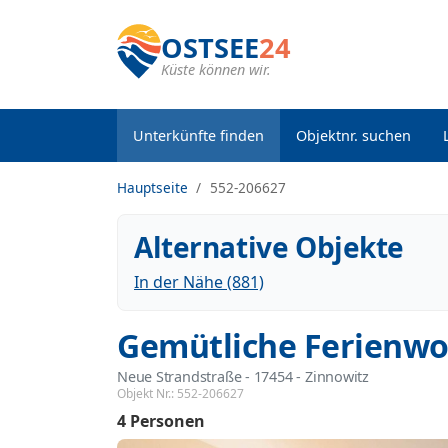
OSTSEE
24
Küste können wir.
Unterkünfte finden
Objektnr. suchen
Hauptseite
552-206627
Alternative Objekte
In der Nähe (881)
Gemütliche Ferienwo
Neue Strandstraße
 - 17454
 - Zinnowitz
Objekt Nr.:
552-206627
4 Personen