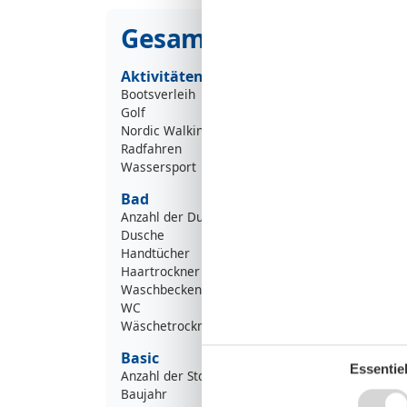
Gesamte Ausstattung
Aktivitäten
Bootsverleih
Golf
Nordic Walking
Radfahren
Wassersport
Bad
Anzahl der Duschen
Dusche
Handtücher
Haartrockner
Waschbecken
WC
Wäschetrockner
Basic
Essentiel
Anzahl der Stockwerke
Baujahr