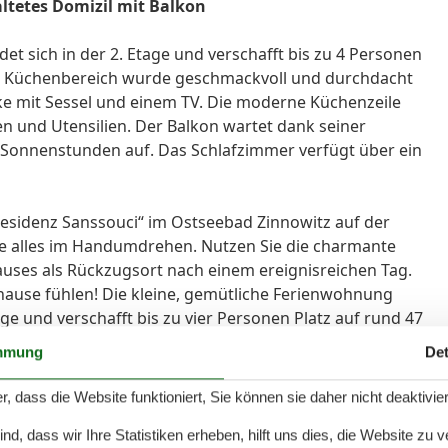
ltetes Domizil mit Balkon
 sich in der 2. Etage und verschafft bis zu 4 Personen
nd Küchenbereich wurde geschmackvoll und durchdacht
ecke mit Sessel und einem TV. Die moderne Küchenzeile
n und Utensilien. Der Balkon wartet dank seiner
 Sonnenstunden auf. Das Schlafzimmer verfügt über ein
esidenz Sanssouci“ im Ostseebad Zinnowitz auf der
Sie alles im Handumdrehen. Nutzen Sie die charmante
uses als Rückzugsort nach einem ereignisreichen Tag.
ause fühlen! Die kleine, gemütliche Ferienwohnung
e und verschafft bis zu vier Personen Platz auf rund 47
nde oder eine kleine Familie mit Kindern. Der offene
mmung
Det
oll und durchdacht eingerichtet. Hier befindet sich
 TV. Das Sofa kann für die dritte und vierte Person als
r, dass die Website funktioniert, Sie können sie daher nicht deaktivie
nen eine PS3-Konsole zur Verfügung gestellt, auf
d, dass wir Ihre Statistiken erheben, hilft uns dies, die Website zu 
elen können oder Sie nutzen diese als Blu-ray/DVD-Player