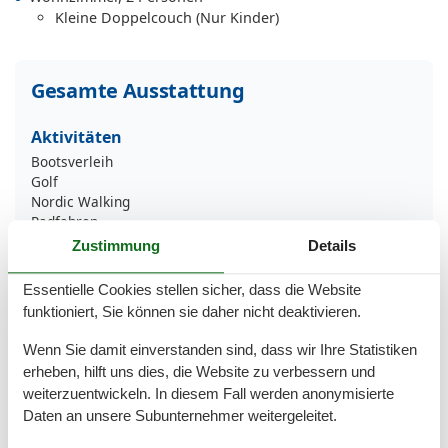
Kleine Doppelcouch (Nur Kinder)
Gesamte Ausstattung
Aktivitäten
Bootsverleih
Golf
Nordic Walking
Radfahren
Wandern
Zustimmung
Details
Bad
Essentielle Cookies stellen sicher, dass die Website
Anzahl der Duschen
1
funktioniert, Sie können sie daher nicht deaktivieren.
Badezimmerfenster
Dusche
Wenn Sie damit einverstanden sind, dass wir Ihre Statistiken
Handtücher
erheben, hilft uns dies, die Website zu verbessern und
Waschbecken
weiterzuentwickeln. In diesem Fall werden anonymisierte
WC
Daten an unsere Subunternehmer weitergeleitet.