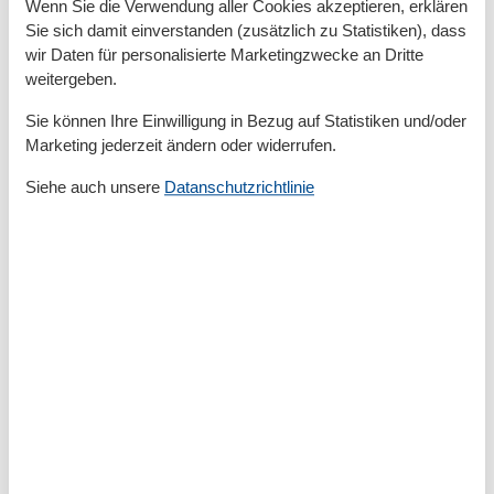
Basic
Wenn Sie die Verwendung aller Cookies akzeptieren, erklären
Kinder willkommen
Sie sich damit einverstanden (zusätzlich zu Statistiken), dass
Nichtraucher
wir Daten für personalisierte Marketingzwecke an Dritte
Quadratmeter
54 m²
weitergeben.
Zimmer
2
Sie können Ihre Einwilligung in Bezug auf Statistiken und/oder
Draußen
Marketing jederzeit ändern oder widerrufen.
Anzahl der Parkplätze
1
Siehe auch unsere
Datanschutzrichtlinie
Privater P-Platz
Sonnenschirm
Terrasse
Entfernung
Entfernung Einkauf
900 m
MeerEntfernung
1,2 km
RestaurantEntfernung
500 m
StadtEntfernung
750 m
Strandentfernung
1,2 km
Küche
Backofen
Gefrierfach