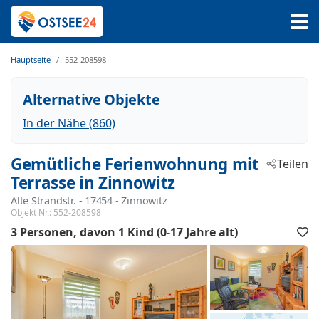
Hauptseite
552-208598
Alternative Objekte
In der Nähe (860)
Gemütliche Ferienwohnung mit
Teilen
Terrasse in Zinnowitz
Alte Strandstr.
 - 17454
 - Zinnowitz
Objekt Nr.:
552-208598
3 Personen
davon 1 Kind (0-17 Jahre alt)
F
h