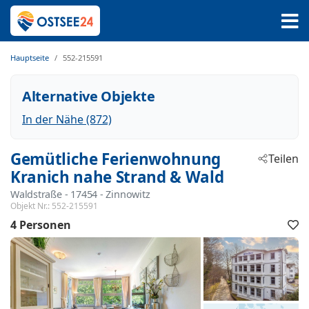
Hauptseite
552-215591
Alternative Objekte
In der Nähe (872)
Gemütliche Ferienwohnung
Teilen
Kranich nahe Strand & Wald
Waldstraße
 - 17454
 - Zinnowitz
Objekt Nr.:
552-215591
4 Personen
F
h