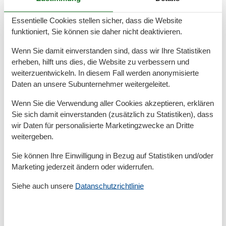
Entfernung
Essentielle Cookies stellen sicher, dass die Website
Entfernung Einkauf
500 m
funktioniert, Sie können sie daher nicht deaktivieren.
FlughafenEntfernung
36000 km
MeerEntfernung
300 m
Wenn Sie damit einverstanden sind, dass wir Ihre Statistiken
RestaurantEntfernung
300 m
erheben, hilft uns dies, die Website zu verbessern und
SeeEntfernung
1800 km
weiterzuentwickeln. In diesem Fall werden anonymisierte
Strandentfernung
300 m
Daten an unsere Subunternehmer weitergeleitet.
Küche
Wenn Sie die Verwendung aller Cookies akzeptieren, erklären
Backofen
Sie sich damit einverstanden (zusätzlich zu Statistiken), dass
Gefrierfach
wir Daten für personalisierte Marketingzwecke an Dritte
Kaffeemaschine
weitergeben.
Kochutensilien
Küche
Sie können Ihre Einwilligung in Bezug auf Statistiken und/oder
Kühlschrank
Marketing jederzeit ändern oder widerrufen.
Microwelle
Spülmaschine
Siehe auch unsere
Datanschutzrichtlinie
Teller
Toaster
Wasserkocher