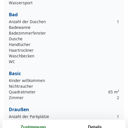
Wassersport
Bad
Anzahl der Duschen
1
Badewanne
Badezimmerfenster
Dusche
Handtücher
Haartrockner
Waschbecken
WC
Basic
Kinder willkommen
Nichtraucher
Quadratmeter
65 m²
Zimmer
2
Draußen
Anzahl der Parkplätze
1
Privater P-Platz
Zustimmung
Details