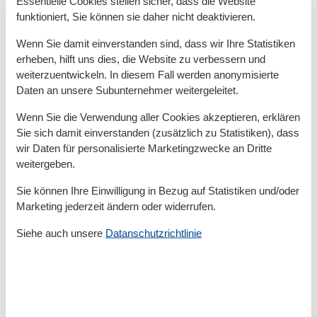
Essentielle Cookies stellen sicher, dass die Website
Badezimmerfenster
funktioniert, Sie können sie daher nicht deaktivieren.
Dusche
Haartrockner
Wenn Sie damit einverstanden sind, dass wir Ihre Statistiken
Waschbecken
erheben, hilft uns dies, die Website zu verbessern und
WC
weiterzuentwickeln. In diesem Fall werden anonymisierte
Daten an unsere Subunternehmer weitergeleitet.
Basic
Kinder willkommen
Wenn Sie die Verwendung aller Cookies akzeptieren, erklären
Nichtraucher
Sie sich damit einverstanden (zusätzlich zu Statistiken), dass
Quadratmeter
47 m²
wir Daten für personalisierte Marketingzwecke an Dritte
Zimmer
2
weitergeben.
Draußen
Sie können Ihre Einwilligung in Bezug auf Statistiken und/oder
Anzahl der Parkplätze
1
Marketing jederzeit ändern oder widerrufen.
Garten
Siehe auch unsere
Datanschutzrichtlinie
Privater P-Platz
Terrasse
Entfernung
StadtEntfernung
200 m
Strandentfernung
600 m