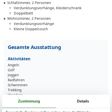
Schlafzimmer, 2 Personen
Verdunklungsvorhänge, Kleiderschrank
Doppelbett
Wohnzimmer, 2 Personen
Verdunklungsvorhänge
Kleine Doppelcouch
Gesamte Ausstattung
Aktivitäten
Angeln
Golf
Joggen
Radfahren
Schwimmen
Trekking
Wandern
Zustimmung
Details
Bad
Anzahl der Duschen
1