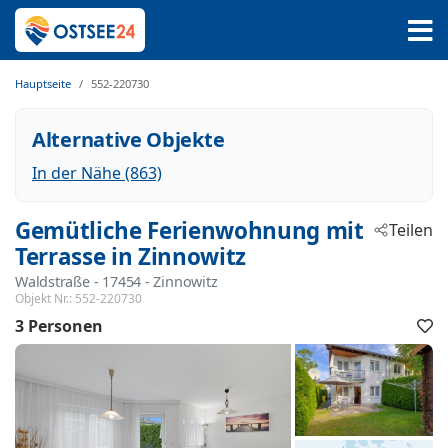
Hauptseite
552-220730
Alternative Objekte
In der Nähe (863)
Gemütliche Ferienwohnung mit
Teilen
Terrasse in Zinnowitz
Waldstraße
 - 17454
 - Zinnowitz
Objekt Nr.:
552-220730
3 Personen
F
h