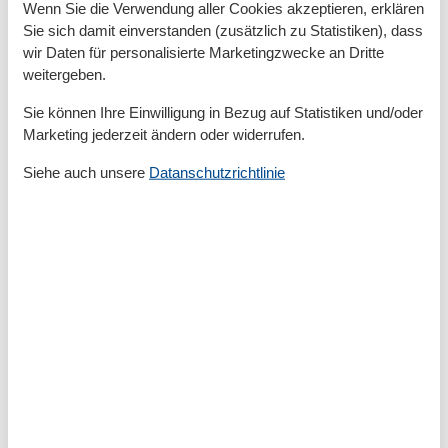
Aktivitäten
Wenn Sie die Verwendung aller Cookies akzeptieren, erklären
Bootsverleih
Sie sich damit einverstanden (zusätzlich zu Statistiken), dass
Joggen
wir Daten für personalisierte Marketingzwecke an Dritte
Radfahren
weitergeben.
Schwimmen
Wandern
Sie können Ihre Einwilligung in Bezug auf Statistiken und/oder
Wassersport
Marketing jederzeit ändern oder widerrufen.
Bad
Siehe auch unsere
Datanschutzrichtlinie
Anzahl der Duschen
1
Dusche
Handtücher
Haartrockner
Waschbecken
WC
Basic
Anzahl der Stockwerke
3
Baujahr
2004
JahrRenovierung
2004
Kinder willkommen
Nichtraucher