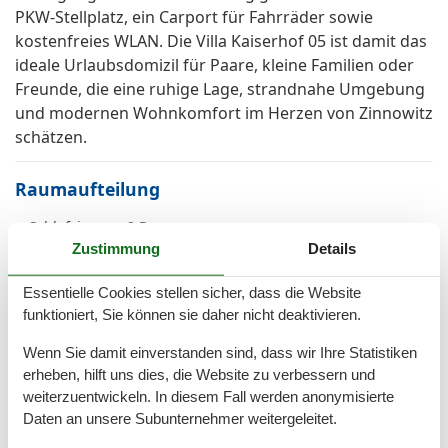
PKW-Stellplatz, ein Carport für Fahrräder sowie
kostenfreies WLAN. Die Villa Kaiserhof 05 ist damit das
ideale Urlaubsdomizil für Paare, kleine Familien oder
Freunde, die eine ruhige Lage, strandnahe Umgebung
und modernen Wohnkomfort im Herzen von Zinnowitz
schätzen.
Raumaufteilung
Schlafzimmer, 2 Personen
Verdunklungsvorhänge, Kleiderschrank
Zustimmung
Details
Doppelbett
Wohnzimmer, 2 Personen
Essentielle Cookies stellen sicher, dass die Website
Verdunklungsvorhänge
funktioniert, Sie können sie daher nicht deaktivieren.
Kleine Doppelcouch
Wenn Sie damit einverstanden sind, dass wir Ihre Statistiken
erheben, hilft uns dies, die Website zu verbessern und
weiterzuentwickeln. In diesem Fall werden anonymisierte
Gesamte Ausstattung
Daten an unsere Subunternehmer weitergeleitet.