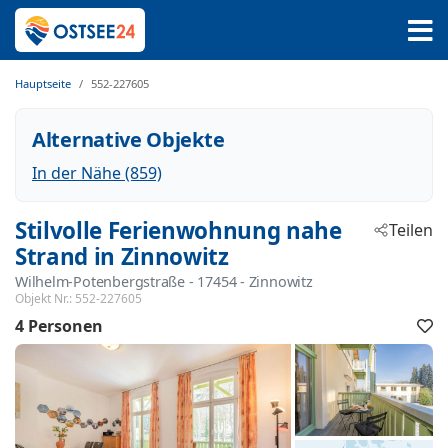
Hauptseite
552-227605
Alternative Objekte
In der Nähe (859)
Stilvolle Ferienwohnung nahe
Teilen
Strand in Zinnowitz
Wilhelm-Potenbergstraße
 - 17454
 - Zinnowitz
Objekt Nr.:
552-227605
4 Personen
F
h