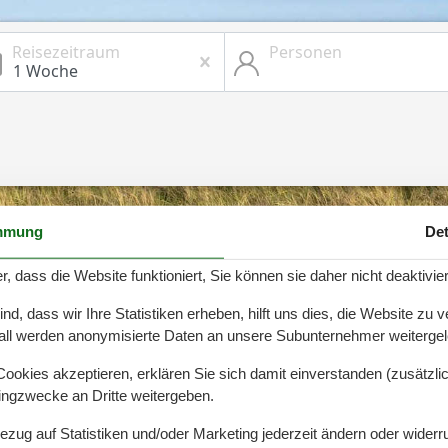
Reisezeitraum
Personen
mmung
Det
erienwohnungen an der
r, dass die Website funktioniert, Sie können sie daher nicht deaktivie
d, dass wir Ihre Statistiken erheben, hilft uns dies, die Website zu 
all werden anonymisierte Daten an unsere Subunternehmer weitergele
okies akzeptieren, erklären Sie sich damit einverstanden (zusätzlich
tingzwecke an Dritte weitergeben.
ungen
an der Ostsee lassen sich bei uns finden. Eine
schönen Unterkünften man im Endeffekt wählen möchte.
Bezug auf Statistiken und/oder Marketing jederzeit ändern oder widerr