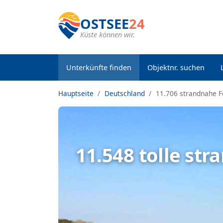
OSTSEE
24
Küste können wir.
Unterkünfte finden
Objektnr. suchen
Hauptseite
Deutschland
11.706 strandnahe 
11.548 tolle st