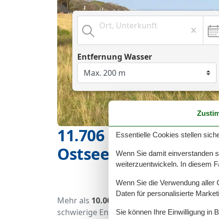
Ort, Unterkunft
Entfernung Wasser
Zusti
11.706 strandnahe F
Essentielle Cookies stellen siche
Ostsee buchen
Wenn Sie damit einverstanden sin
weiterzuentwickeln. In diesem F
Wenn Sie die Verwendung aller Co
Daten für personalisierte Marke
Mehr als
10.000 strandnahe Ferienwohn
schwierige Entscheidung, welche von den 
Sie können Ihre Einwilligung in 