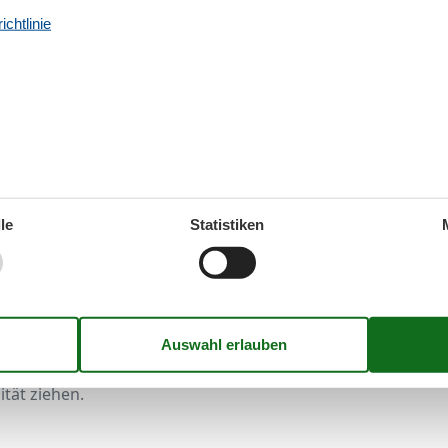
ckt und bewohnt zu werden. Neben
wunderschönen
chtlinie
 auch
Inseln
wie Rügen, Usedom oder Poel auf Sie. Sie
Urlaubszeit nicht mit den Wegen zum und vom Strand
n haben tausende
strandnahe Ferienwohnungen
zu
 Lübecker Bucht, bieten Ihnen eine breite und
en in Strandnähe
entlang der Ostsee.
ntspannen Sie sich bei bestem Wetter. Die
vielen
die vielfältige
Auswahl an Attraktionen und
r dann doch mal nicht mitspielen, haben Sie eine
stseestrand, welche keine Wünsche offen lässt.
le
Statistiken
, mit dem Partner oder der Familie. Fällt Ihnen dann
h viele Indoor Aktivitäten und Attraktionen. Dazu
een, Wellness und Badespaß wie in der Therme in
seine eigenen Besonderheiten. Doch eines haben alle
en Charme und wunderschöne Strände
, wohin das
dnahe Ferienwohnung
an der Ostsee und lassen Sie
tät ziehen.