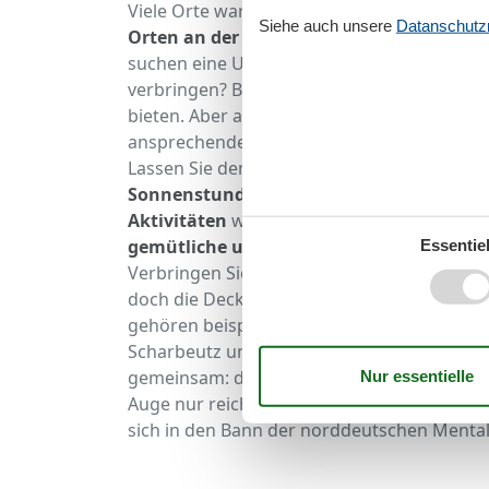
Viele Orte warten darauf von Ihnen entde
Siehe auch unsere
Datanschutzri
Orten an der Küste des Festlandes
warten
suchen eine Unterkunft und möchten Ihre 
verbringen? Besonders Usedom und Rüge
bieten. Aber auch andere Regionen, wie die
ansprechende Auswahl an
Ferienwohnung
Lassen Sie den Alltagsstress zuhause und e
Sonnenstunden
im Jahr ermöglichen Ihnen 
Aktivitäten
wahrzunehmen. Sollte das Wette
gemütliche und moderne Unterkunft
am O
Essentiel
Verbringen Sie dort eine schöne Zeit alleine
doch die Decke auf den Kopf, so gibt es auc
gehören beispielsweise Ausstellungen, Mus
Scharbeutz und vieles mehr. Jeder Ort hat 
gemeinsam: den
maritimen, norddeutsch
Auge nur reicht! Sichern Sie sich eine
stran
sich in den Bann der norddeutschen Mentali