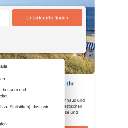
Unterkünfte finden
ails
ren.
Buchen Sie jetzt Ihr
Ferienhaus
verbessern und
itet.
Buchen Sie jetzt Ihr Ferienhaus und
genießen Sie einen fantastischen
 zu Statistiken), dass wir
Urlaub voller Erlebnisse und
Entspannung.
ufen.