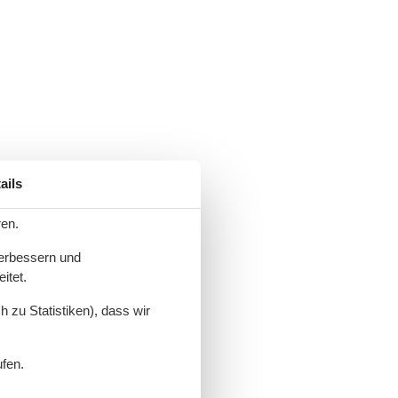
ails
ren.
verbessern und
itet.
 zu Statistiken), dass wir
ufen.