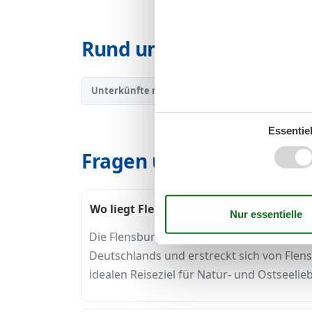
Rund um deinen Urlaub 
Unterkünfte nach Region
Flensburger För
/
▾
Essentiel
Fragen und Antworten r
Wo liegt Flensburger Förde
Die Flensburger Förde liegt im Norden Sc
Deutschlands und erstreckt sich von Flen
idealen Reiseziel für Natur- und Ostseelie