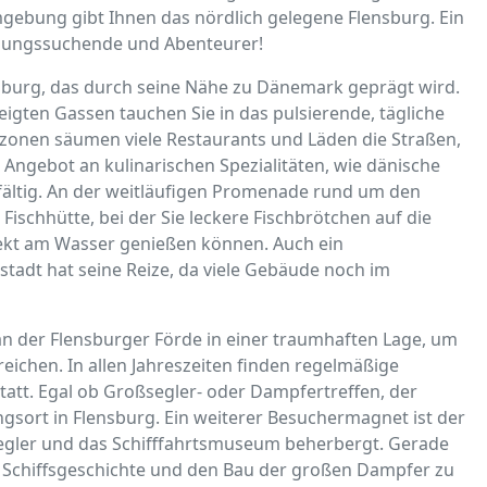
Umgebung gibt Ihnen das nördlich gelegene Flensburg. Ein
nnungssuchende und Abenteurer!
ensburg, das durch seine Nähe zu Dänemark geprägt wird.
igten Gassen tauchen Sie in das pulsierende, tägliche
rzonen säumen viele Restaurants und Läden die Straßen,
Angebot an kulinarischen Spezialitäten, wie dänische
lfältig. An der weitläufigen Promenade rund um den
Fischhütte, bei der Sie leckere Fischbrötchen auf die
kt am Wasser genießen können. Auch ein
stadt hat seine Reize, da viele Gebäude noch im
an der Flensburger Förde in einer traumhaften Lage, um
eichen. In allen Jahreszeiten finden regelmäßige
tt. Egal ob Großsegler- oder Dampfertreffen, der
ngsort in Flensburg. Ein weiterer Besuchermagnet ist der
nssegler und das Schifffahrtsmuseum beherbergt. Gerade
die Schiffsgeschichte und den Bau der großen Dampfer zu