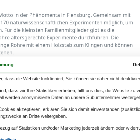
Motto in der Phänomenta in Flensburg. Gemeinsam mit
er 170 naturwissenschaftlichen Experimenten möglich, um
Für die kleinsten Familienmitglieder gibt es die
ahre altersgerechte Experimente durchführen. Die
lange Rohre mit einem Holzstab zum Klingen und können
tehen.
t dem Rad empfehlenswert, da viele Sehenswürdigkeiten
mmung
Det
r Förde einen kurzen Anfahrtsweg besitzen. Wenn Sie
r, dass die Website funktioniert, Sie können sie daher nicht deaktivie
tag verbringen wollen, dann sind die windgeschützten
l. Die Küstenlandschaft lädt Wasserratten zum Baden,
d, dass wir Ihre Statistiken erheben, hilft uns dies, die Website zu 
rscheuen ein spannendes Buch im Strandkorb lesen. Für
all werden anonymisierte Daten an unsere Subunternehmer weitergele
geboten, bei denen Sie verschiedene Fischarten, aber
okies akzeptieren, erklären Sie sich damit einverstanden (zusätzlich
er dem Wasser kann die Flensburger Förde mit
tingzwecke an Dritte weitergeben.
fer, Segelboot oder Ausflugsschiff, alle drei Varianten
uf die Steilküsten und die gemütlichen Badebuchten.
Bezug auf Statistiken und/oder Marketing jederzeit ändern oder widerr
segeln möglich, wo das Ruder von Touristen
chtlinie