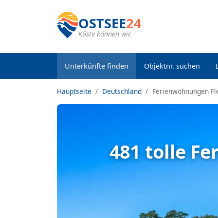
OSTSEE
24
Küste können wir.
Unterkünfte finden
Objektnr. suchen
Hauptseite
Deutschland
Ferienwohnungen Fl
481 tolle F