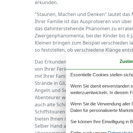
erkunden.
"Staunen, Machen und Denken" lautet das 
Ihrer Familie ist das Ausprobieren von üb
das dahinterstehende Phänomen zu erraten. 
Zwergenphänomenta, bei der Kinder bis 6 J
Kleinen bringen zum Beispiel verschieden 
so feststellen, ob verschiedene Klänge ents
Das Erkunden der Flensburger Förde ist mi
Zusti
von Ihrer Ferienwohnung an der Flensburge
Essentielle Cookies stellen siche
mit Ihrer Familie einen entspannten Strand
Strände in Glücksburg oder Flensburg idea
Wenn Sie damit einverstanden sin
Angeln und Segeln ein, während die Wasse
weiterzuentwickeln. In diesem F
Abenteurer werden geführte Tauchtouren an
Wenn Sie die Verwendung aller Co
auch alte Schiffwracks entdecken. Auch üb
Daten für personalisierte Marke
Schiffstouren erkundet werden. Egal ob Damp
bieten Ihnen neue atemberaubende Blicke a
Sie können Ihre Einwilligung in 
Selber Hand anlegen ist beim Sommergäste
Siehe auch unsere
Datanschutzri