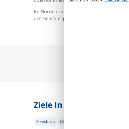
übernommen wird.
Im Norden sagt man Moin - und hoffentlich 
der Flensburger Förde verbringen und die
Ziele in Flensburger För
Flensburg
Glücksburg
Langballig
Westerho