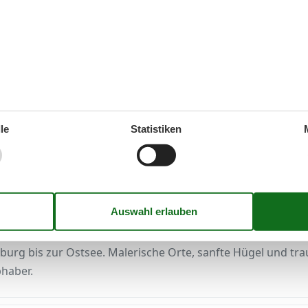
an der Ostsee
de
▾
le
Statistiken
und um Flensburger Förde
hleswig-Holsteins an der Grenze zu Dänemark. Sie ist eine 
sburg bis zur Ostsee. Malerische Orte, sanfte Hügel und t
bhaber.