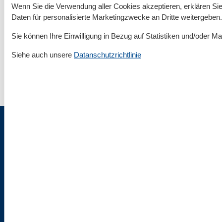
Wenn Sie die Verwendung aller Cookies akzeptieren, erklären Sie 
Rund um deinen Urlaub an der Ostsee
Daten für personalisierte Marketingzwecke an Dritte weitergeben.
Sie können Ihre Einwilligung in Bezug auf Statistiken und/oder Ma
Ratgeber & Tipps
▾
Siehe auch unsere
Datanschutzrichtlinie
Infos & Service
▾
Impressum & Rechtlicher Tüdelkram
Über uns
AGB
Datenschutz
Cookies
Flaschenpost