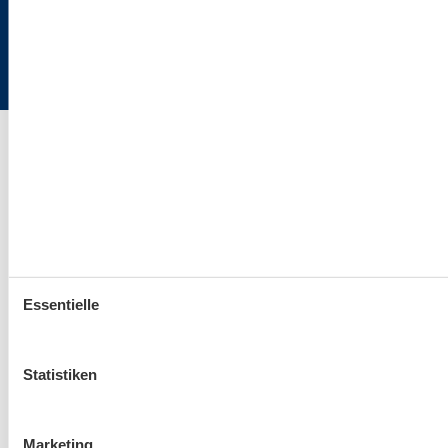
Ostsee24.de | Büro Hamburg | Poststraße 33 | 20354 Hamburg
Essentielle
Statistiken
Marketing