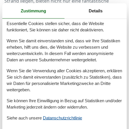
Strand liegen, bieten nicht nur eine fantastische
Aussicht, sondern auch modernen Komfort: voll
Zustimmung
Details
ausgestattete Küchen, gemütliche Wohnbereiche,
großzügige Terrassen und oft sogar eine Sauna oder
Essentielle Cookies stellen sicher, dass die Website
ein Kaminofen. Alles, was Sie für entspannte Tage und
funktioniert, Sie können sie daher nicht deaktivieren.
gemütliche Abende brauchen, ist bereits vor Ort.
Wenn Sie damit einverstanden sind, dass wir Ihre Statistiken
Für Paare, Familien oder Freunde
erheben, hilft uns dies, die Website zu verbessern und
weiterzuentwickeln. In diesem Fall werden anonymisierte
Ein Ferienhaus am Meer ist ideal für alle, die
Daten an unsere Subunternehmer weitergeleitet.
gemeinsam reisen, aber Wert auf Raum und
Wenn Sie die Verwendung aller Cookies akzeptieren, erklären
Privatsphäre legen. Ob zu zweit für eine romantische
Sie sich damit einverstanden (zusätzlich zu Statistiken), dass
Auszeit, als Familie mit Kindern oder mit guten
wir Daten für personalisierte Marketingzwecke an Dritte
Freunden – Hiddensee bietet Unterkünfte in
weitergeben.
verschiedenen Größen und Ausstattungen, die auf Ihre
Sie können Ihre Einwilligung in Bezug auf Statistiken und/oder
Bedürfnisse abgestimmt sind.
Marketing jederzeit ändern oder widerrufen.
Die Schönheit der autofreien Insel
Siehe auch unsere
Datanschutzrichtlinie
Hiddensee