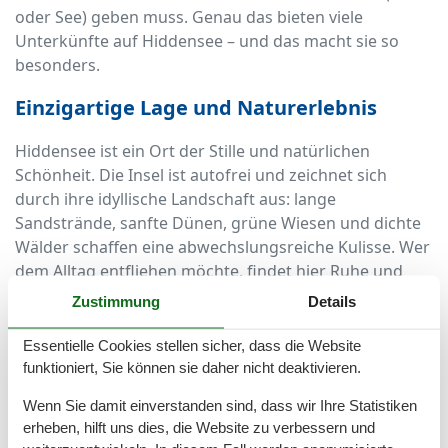
oder See) geben muss. Genau das bieten viele
Unterkünfte auf Hiddensee – und das macht sie so
besonders.
Einzigartige Lage und Naturerlebnis
Hiddensee ist ein Ort der Stille und natürlichen
Schönheit. Die Insel ist autofrei und zeichnet sich
durch ihre idyllische Landschaft aus: lange
Sandstrände, sanfte Dünen, grüne Wiesen und dichte
Wälder schaffen eine abwechslungsreiche Kulisse. Wer
dem Alltag entfliehen möchte, findet hier Ruhe und
Entspannung. Besonders schön ist es, den Tag mit
Zustimmung
Details
einem Frühstück auf der Terrasse zu beginnen – mit
Blick auf das glitzernde Meer.
Essentielle Cookies stellen sicher, dass die Website
funktioniert, Sie können sie daher nicht deaktivieren.
Vielfältige Unterkunftsmöglichkeiten
Wenn Sie damit einverstanden sind, dass wir Ihre Statistiken
Die Auswahl an Ferienunterkünften mit Meerblick auf
erheben, hilft uns dies, die Website zu verbessern und