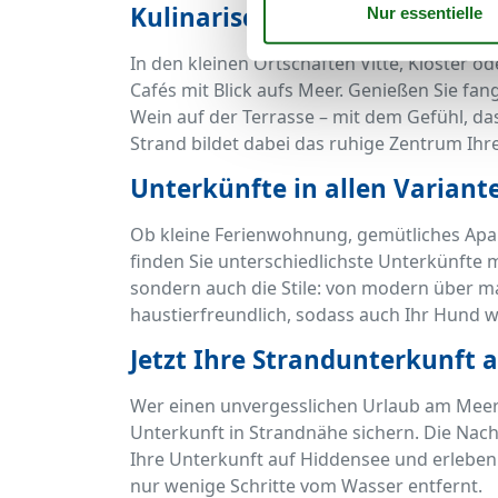
Kulinarische Genüsse und m
In den kleinen Ortschaften Vitte, Kloster 
Cafés mit Blick aufs Meer. Genießen Sie fan
Wein auf der Terrasse – mit dem Gefühl, da
Strand bildet dabei das ruhige Zentrum Ihr
Unterkünfte in allen Variant
Ob kleine Ferienwohnung, gemütliches Apa
finden Sie unterschiedlichste Unterkünfte m
sondern auch die Stile: von modern über ma
haustierfreundlich, sodass auch Ihr Hund w
Jetzt Ihre Strandunterkunft 
Wer einen unvergesslichen Urlaub am Meer v
Unterkunft in Strandnähe sichern. Die Nachf
Ihre Unterkunft auf Hiddensee und erleben S
nur wenige Schritte vom Wasser entfernt.