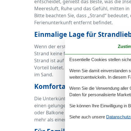
entscheidet, genießt das Beste, was die Ins
Meeresluft, Ruhe und das Gefühl, mitten in
Bitte beachten Sie, dass „Strand“ bedeutet,
Ferienunterkunft entfernt befindet.
Einmalige Lage für Strandlie
Wenn der erste Kaffee des Tages mit Meer
Zusti
Strand keine fünf Minuten dauert, beginnt
Essentielle Cookies stellen siche
Strand ist auf Hiddensee ein echtes Privil
Vorteil bietet. Ideal für spontane Badeaus
Wenn Sie damit einverstanden sin
im Sand.
weiterzuentwickeln. In diesem F
Komfortabel wohnen und die
Wenn Sie die Verwendung aller Co
Daten für personalisierte Marke
Die Unterkünfte am Strand sind in der Regel
einen gelungenen Urlaub braucht: voll aus
Sie können Ihre Einwilligung in 
oder Balkone und oft auch WLAN. Dennoch bl
Siehe auch unsere
Datanschutzri
mehr als einen kurzen Fußweg entfernt und 