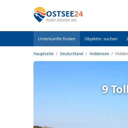
OSTSEE
24
Küste können wir.
Unterkünfte finden
Objektnr. suchen
Hauptseite
Deutschland
Hiddensee
Hidden
9 To