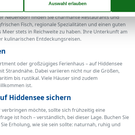
aritime Momente
oder Neuendorf finden Sie charmante Restaurants und
gfrischen Fisch, regionale Spezialitäten und einen guten
s Meer stets in Reichweite zu haben. Ihre Unterkunft am
er kulinarischen Entdeckungsreisen.
en
rtment oder großzügiges Ferienhaus – auf Hiddensee
it Strandnähe. Dabei variieren nicht nur die Größen,
ritim bis rustikal. Viele Häuser sind zudem
illkommen ist.
auf Hiddensee sichern
erbringen möchte, sollte sich frühzeitig eine
rage ist hoch – verständlich, bei dieser Lage. Buchen Sie
ie Erholung, wie sie sein sollte: naturnah, ruhig und