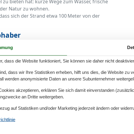
el zu bieten hat: kurze Wege zum Wasser, frische
 der Natur zu wohnen.
 dass sich der Strand etwa 100 Meter von der
bhaber
esrauschen untermalt wird und der Spaziergang zum
mmung
Det
 der Urlaub direkt nach dem Aufwachen. Die Nähe zum
r, dass die Website funktioniert, Sie können sie daher nicht deaktivie
eg – umso schöner, wenn Ihre Unterkunft genau diesen
flüge, lange Strandspaziergänge und entspannte Stunden
d, dass wir Ihre Statistiken erheben, hilft uns dies, die Website zu 
all werden anonymisierte Daten an unsere Subunternehmer weitergele
 Natur genießen
okies akzeptieren, erklären Sie sich damit einverstanden (zusätzlich
tingzwecke an Dritte weitergeben.
 liebevoll eingerichtet und bieten alles, was man für
gestattete Küchen, gemütliche Wohnbereiche, Terrassen
Bezug auf Statistiken und/oder Marketing jederzeit ändern oder widerr
eibt das Highlight immer die Lage – der Strand ist nie
chtlinie
lädt jederzeit zum Besuch ein.