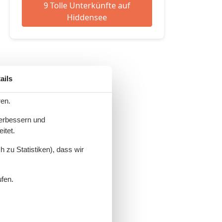
9 Tolle Unterkünfte auf
Hiddensee
ails
ren.
verbessern und
itet.
 zu Statistiken), dass wir
ufen.