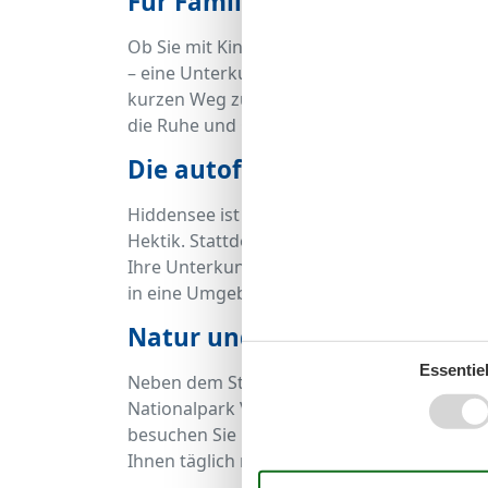
Für Familien, Paare und Ruh
Ob Sie mit Kindern reisen, zu zweit entspa
– eine Unterkunft am Strand auf Hiddensee 
kurzen Weg zum Wasser, Paare die romant
die Ruhe und Gelassenheit der Umgebung.
Die autofreie Insel sorgt fü
Hiddensee ist autofrei – und das macht den
Hektik. Stattdessen bewegen Sie sich zu Fu
Ihre Unterkunft am Strand ist daher nicht
in eine Umgebung, in der die Natur im Mitte
Natur und Kultur direkt vor 
Essentiel
Neben dem Strand bieten sich zahlreiche Fr
Nationalpark Vorpommersche Boddenlandsch
besuchen Sie kulturelle Highlights wie da
Ihnen täglich neue Möglichkeiten – und da