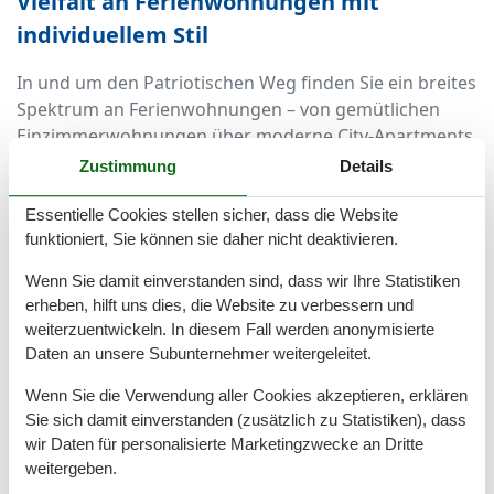
Vielfalt an Ferienwohnungen mit
individuellem Stil
In und um den Patriotischen Weg finden Sie ein breites
Spektrum an Ferienwohnungen – von gemütlichen
Einzimmerwohnungen über moderne City-Apartments
bis hin zu großzügigen Altbauwohnungen für Familien.
Zustimmung
Details
Viele Unterkünfte befinden sich in stilvoll sanierten
Gebäuden mit schöner Fassade, hohen Decken und
Essentielle Cookies stellen sicher, dass die Website
charmanten Details.
funktioniert, Sie können sie daher nicht deaktivieren.
Wenn Sie damit einverstanden sind, dass wir Ihre Statistiken
Die Ausstattung ist in der Regel hochwertig und bietet
erheben, hilft uns dies, die Website zu verbessern und
alles, was Sie für einen komfortablen Aufenthalt
weiterzuentwickeln. In diesem Fall werden anonymisierte
benötigen – ideal für Selbstversorger, Paare oder
Daten an unsere Subunternehmer weitergeleitet.
kleine Gruppen.
Wenn Sie die Verwendung aller Cookies akzeptieren, erklären
Rostock erleben – direkt vor der Haustür
Sie sich damit einverstanden (zusätzlich zu Statistiken), dass
wir Daten für personalisierte Marketingzwecke an Dritte
Ein weiterer Pluspunkt dieser Lage: Viele Highlights
weitergeben.
Rostocks erreichen Sie bequem zu Fuß oder mit dem