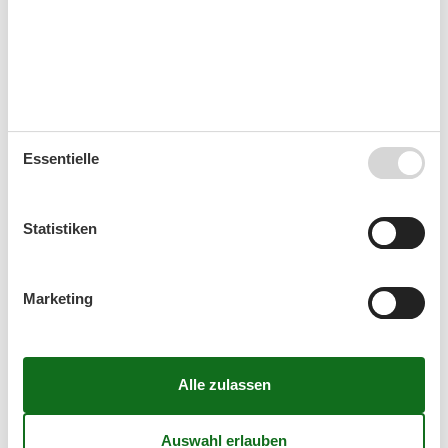
Leuchtturm und Fischkuttern. So lässt sich ein
Aufenthalt in der Stadt problemlos mit Ausflügen ans
Meer verbinden.
Ob Sie morgens frische Brötchen beim Bäcker holen,
tagsüber durch die Altstadt schlendern oder abends
am Strand spazieren – Ihre Ferienwohnung am
Essentielle
Patriotischen Weg ist der ideale Ausgangspunkt dafür.
Für Kurzurlauber, Berufstätige und
Statistiken
Langzeitgäste
Ferienwohnungen rund um den Patriotischen Weg
Marketing
eignen sich für ganz unterschiedliche Zielgruppen.
Städteurlauber freuen sich über die zentrale Lage,
Geschäftsreisende schätzen die gute
Verkehrsanbindung und Langzeitgäste profitieren von
der Nähe zu Einkaufsmöglichkeiten, Ärzten und
Freizeitangeboten.