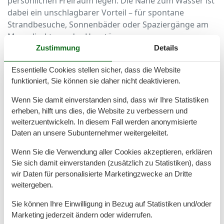
persönlichen Freiraum legen. Die Nähe zum Wasser ist
dabei ein unschlagbarer Vorteil – für spontane
Strandbesuche, Sonnenbäder oder Spaziergänge am
Meer direkt von der Haustür aus.
Zustimmung
Details
Warnemünde und Umgebung – perfekte
Essentielle Cookies stellen sicher, dass die Website
Lagen für Ihre Auszeit
funktioniert, Sie können sie daher nicht deaktivieren.
Besonders der Stadtteil Warnemünde ist ein begehrter
Wenn Sie damit einverstanden sind, dass wir Ihre Statistiken
Standort für Ferienwohnungen am Strand. Hier trifft
erheben, hilft uns dies, die Website zu verbessern und
maritimes Flair auf Komfort und lebendige
weiterzuentwickeln. In diesem Fall werden anonymisierte
Atmosphäre. Die charmante Promenade, der breite
Daten an unsere Subunternehmer weitergeleitet.
Sandstrand und die Vielzahl an Cafés und Geschäften
Wenn Sie die Verwendung aller Cookies akzeptieren, erklären
machen Warnemünde zum idealen Ferienort.
Sie sich damit einverstanden (zusätzlich zu Statistiken), dass
Wer es ruhiger mag, findet auch in Diedrichshagen,
wir Daten für personalisierte Marketingzwecke an Dritte
weitergeben.
Markgrafenheide oder Hohe Düne strandnahe
Ferienwohnungen inmitten der Natur. Dort genießen
Sie können Ihre Einwilligung in Bezug auf Statistiken und/oder
Sie entspannte Tage in Wassernähe, umgeben von
Marketing jederzeit ändern oder widerrufen.
Dünen, Kiefernwäldern und Meeresluft – fernab vom