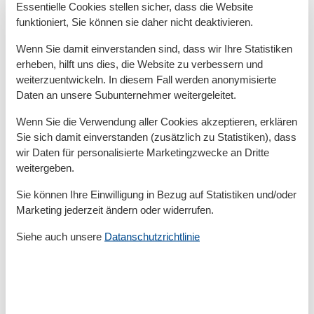
besonders attraktiv für Spaziergänger, Wanderer und
Essentielle Cookies stellen sicher, dass die Website
funktioniert, Sie können sie daher nicht deaktivieren.
Radfahrer. Bereits nach wenigen Minuten erreicht man
zu Fuß idyllische Waldwege, die bis zum Ostseestrand
Wenn Sie damit einverstanden sind, dass wir Ihre Statistiken
führen. Wer gerne joggt, spazieren geht oder einfach
erheben, hilft uns dies, die Website zu verbessern und
nur die Natur auf sich wirken lassen möchte, wird sich
weiterzuentwickeln. In diesem Fall werden anonymisierte
hier wohlfühlen.
Daten an unsere Subunternehmer weitergeleitet.
Kurze Wege zu Strand und Zentrum
Wenn Sie die Verwendung aller Cookies akzeptieren, erklären
Sie sich damit einverstanden (zusätzlich zu Statistiken), dass
Trotz der ruhigen Lage ist der Strand nicht weit
wir Daten für personalisierte Marketingzwecke an Dritte
entfernt. In rund zehn Minuten erreicht man mit dem
weitergeben.
Fahrrad den feinsandigen Ostseestrand von Graal-
Sie können Ihre Einwilligung in Bezug auf Statistiken und/oder
Müritz. Auch das Ortszentrum mit
Marketing jederzeit ändern oder widerrufen.
Einkaufsmöglichkeiten, Cafés, Restaurants und dem
beliebten Rhododendronpark ist gut erreichbar. Die
Siehe auch unsere
Datanschutzrichtlinie
Ferienwohnungen im Nachtigallenweg liegen damit
optimal, um sowohl die Ruhe als auch das touristische
Angebot des Ostseebades zu genießen.