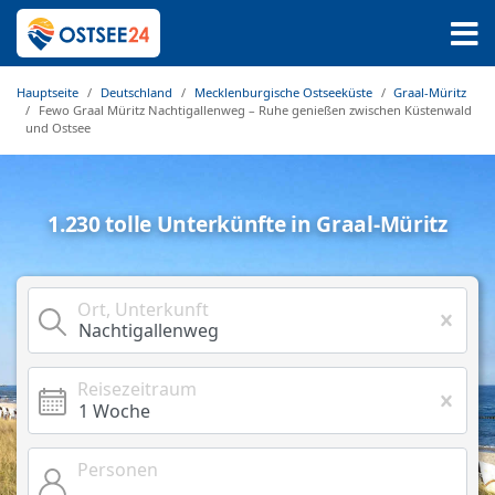
Hauptseite
Deutschland
Mecklenburgische Ostseeküste
Graal-Müritz
Fewo Graal Müritz Nachtigallenweg – Ruhe genießen zwischen Küstenwald
und Ostsee
1.230 tolle Unterkünfte in Graal-Müritz
Ort, Unterkunft
Reisezeitraum
Personen