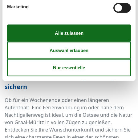
Saisonale Angebote und
Marketing
Sparmöglichkeiten
Gerade außerhalb der Hauptsaison lassen sich am
Nachtigallenweg attraktive Schnäppchen finden. Wer
flexibel ist, kann sich über kurzfristige Rabatte oder
Sonderaktionen freuen. Auch für Langzeitaufenthalte
sind die Fewos bestens geeignet – oft mit
Preisnachlass ab einer bestimmten Aufenthaltsdauer.
Jetzt Ihre Fewo im Nachtigallenweg
sichern
Ob für ein Wochenende oder einen längeren
Aufenthalt: Eine Ferienwohnung im oder nahe dem
Nachtigallenweg ist ideal, um die Ostsee und die Natur
von Graal-Müritz in vollen Zügen zu genießen.
Entdecken Sie Ihre Wunschunterkunft und sichern Sie
sich eine charmante Fewo in einer der schönsten